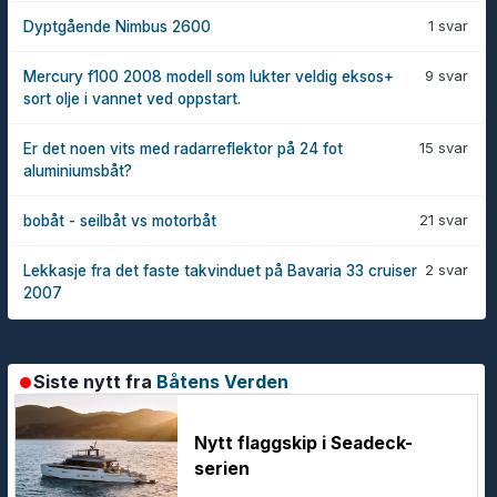
1 svar
Dyptgående Nimbus 2600
9 svar
Mercury f100 2008 modell som lukter veldig eksos+
sort olje i vannet ved oppstart.
15 svar
Er det noen vits med radarreflektor på 24 fot
aluminiumsbåt?
21 svar
bobåt - seilbåt vs motorbåt
2 svar
Lekkasje fra det faste takvinduet på Bavaria 33 cruiser
2007
Siste nytt fra
Båtens Verden
Nytt flaggskip i Seadeck-
serien