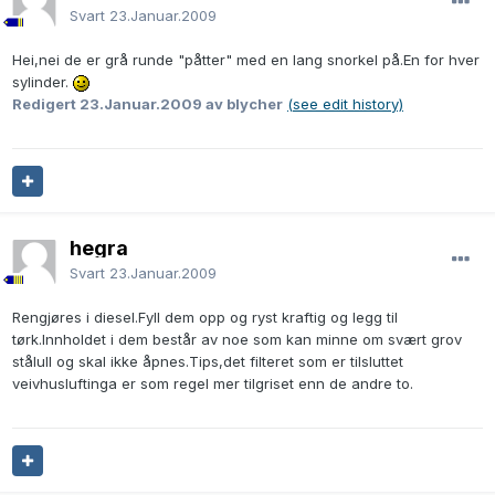
Svart
23.Januar.2009
Hei,nei de er grå runde "påtter" med en lang snorkel på.En for hver
sylinder.
Redigert
23.Januar.2009
av blycher
(see edit history)
hegra
Svart
23.Januar.2009
Rengjøres i diesel.Fyll dem opp og ryst kraftig og legg til
tørk.Innholdet i dem består av noe som kan minne om svært grov
stålull og skal ikke åpnes.Tips,det filteret som er tilsluttet
veivhusluftinga er som regel mer tilgriset enn de andre to.