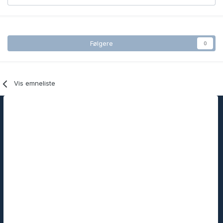
Følgere
0
Vis emneliste