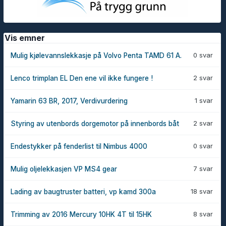
Vis emner
0 svar
Mulig kjølevannslekkasje på Volvo Penta TAMD 61 A.
2 svar
Lenco trimplan EL Den ene vil ikke fungere !
1 svar
Yamarin 63 BR, 2017, Verdivurdering
2 svar
Styring av utenbords dorgemotor på innenbords båt
0 svar
Endestykker på fenderlist til Nimbus 4000
7 svar
Mulig oljelekkasjen VP MS4 gear
18 svar
Lading av baugtruster batteri, vp kamd 300a
8 svar
Trimming av 2016 Mercury 10HK 4T til 15HK