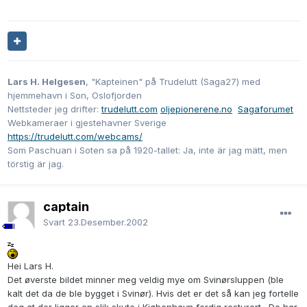
Lars H. Helgesen
, "Kapteinen" på Trudelutt (Saga27) med
hjemmehavn i Son, Oslofjorden
Nettsteder jeg drifter:
trudelutt.com
oljepionerene.no
Sagaforumet
Webkameraer i gjestehavner Sverige
https://trudelutt.com/webcams/
Som Paschuan i Soten sa på 1920-tallet: Ja, inte är jag mätt, men
törstig är jag.
captain
Svart
23.Desember.2002
Hei Lars H.
Det øverste bildet minner meg veldig mye om Svinørsluppen (ble
kalt det da de ble bygget i Svinør). Hvis det er det så kan jeg fortelle