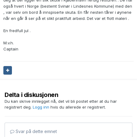
deg at der ligger en slik skute i Kjøbenhavn ferdig resturert . De har
også hvert i Norge (bestemt Svinør i Lindesnes Kommune) med den
, var selv om bord å innspiserte skuta. En får nesten tårer i øynene
når en går å ser på et slikt praktfult arbeid. Det var et flott maleri .
En fredfull jul .
M.v.h.
Captain
Delta i diskusjonen
Du kan skrive innlegget nå, det vil bli postet etter at du har
registrert deg.
Logg inn
hvis du allerede er registrert.
Svar på dette emnet