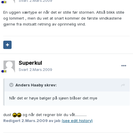
Svart
2.Mars.2009
En uggen værtype er når det er stille før stormen. Altså blikk stille
og lommert , men du vet at snart kommer de første vindkastene
gjerne fra motsatt retning av oprinnelig vind.
Superkul
Svart
2.Mars.2009
Anders Haaby skrev:
Når det er høye bølger på sjøen blåser det mye
dust
og når det regner blir du våt.............
Redigert
2.Mars.2009
av jab
(see edit history)