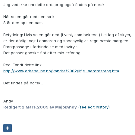
Jeg ved ikke om dette ordsprog også findes på norsk:
Når solen går ned i en sæk
Står den op i en bæk
Betydning: Hvis solen går ned (i vest, som bekendt) i et lag af skyer,
er der dårligt vejr i anmarch og sandsynligvis regn næste morgen:
Frontpassage i forbindelse med lavtryk.
Det passer ganske fint efter min erfaring.
Red: Fandt dette link:
http://www.adrenaline.no/vandre/2002/lifje...aerordsprog.htm
Det findes på norsk...
Andy
Redigert
2.Mars.2009
av MajorAndy
(see edit history)