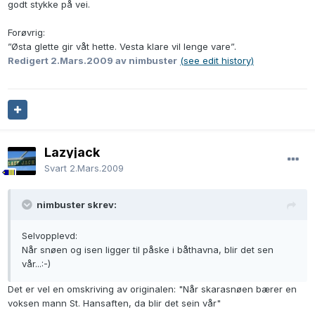
godt stykke på vei.
Forøvrig:
”Østa glette gir våt hette. Vesta klare vil lenge vare”.
Redigert
2.Mars.2009
av nimbuster
(see edit history)
Lazyjack
Svart
2.Mars.2009
nimbuster skrev:
Selvopplevd:
Når snøen og isen ligger til påske i båthavna, blir det sen
vår...:-)
Det er vel en omskriving av originalen: "Når skarasnøen bærer en
voksen mann St. Hansaften, da blir det sein vår"