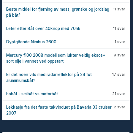
11 svar
Beste middel for fjerning av moss, grønske og jordslag
på båt?
11 svar
Leter etter Båt over 40knop med 70hk
1 svar
Dyptgående Nimbus 2600
9 svar
Mercury f100 2008 modell som lukter veldig eksos+
sort olje i vannet ved oppstart.
17 svar
Er det noen vits med radarreflektor på 24 fot
aluminiumsbåt?
21 svar
bobåt - seilbåt vs motorbåt
2 svar
Lekkasje fra det faste takvinduet på Bavaria 33 cruiser
2007