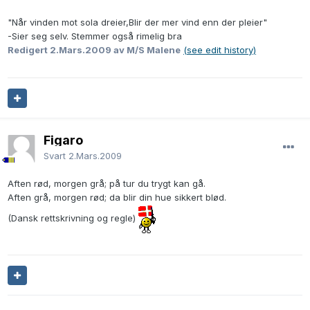
"Når vinden mot sola dreier,Blir der mer vind enn der pleier"
-Sier seg selv. Stemmer også rimelig bra
Redigert
2.Mars.2009
av M/S Malene
(see edit history)
Figaro
Svart
2.Mars.2009
Aften rød, morgen grå; på tur du trygt kan gå.
Aften grå, morgen rød; da blir din hue sikkert blød.
(Dansk rettskrivning og regle)