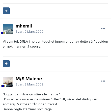
mhemil
Svart
2.Mars.2009
Vi som tok D5LA i helgen touchet innom endel av dette så Poseidon
er nok mannen å spørre.
M/S Malene
Svart
2.Mars.2009
"Liggende måne gir stående matros"
-Dvs at hvis ny eller ne månen "tilter" litt, så er det dårlig vær i
anmarsj. Matrosen får ingen frivakt.
Denne regla stemmer som regel.