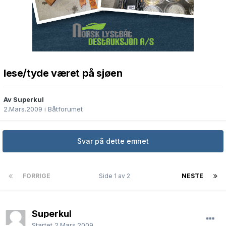
lese/tyde været på sjøen
Av Superkul
2.Mars.2009
i
Båtforumet
Svar på dette emnet
FORRIGE
Side 1 av 2
NESTE
Superkul
Startet
2.Mars.2009