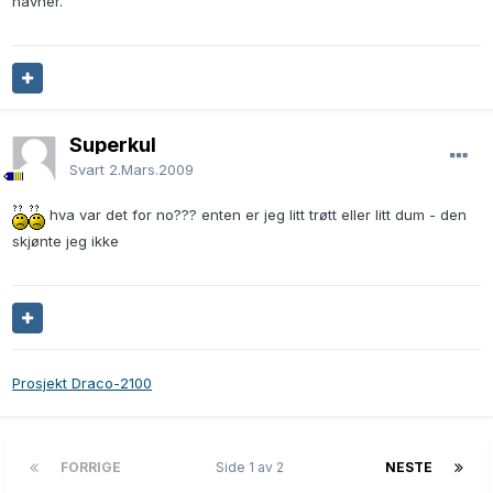
havner.
Superkul
Svart
2.Mars.2009
hva var det for no??? enten er jeg litt trøtt eller litt dum - den
skjønte jeg ikke
Prosjekt Draco-2100
FORRIGE
Side 1 av 2
NESTE