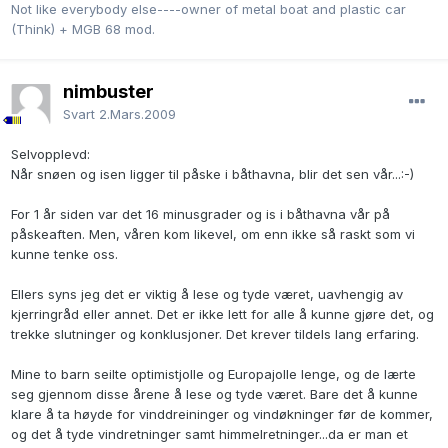
Not like everybody else----owner of metal boat and plastic car
(Think) + MGB 68 mod.
nimbuster
Svart
2.Mars.2009
Selvopplevd:
Når snøen og isen ligger til påske i båthavna, blir det sen vår...:-)
For 1 år siden var det 16 minusgrader og is i båthavna vår på
påskeaften. Men, våren kom likevel, om enn ikke så raskt som vi
kunne tenke oss.
Ellers syns jeg det er viktig å lese og tyde været, uavhengig av
kjerringråd eller annet. Det er ikke lett for alle å kunne gjøre det, og
trekke slutninger og konklusjoner. Det krever tildels lang erfaring.
Mine to barn seilte optimistjolle og Europajolle lenge, og de lærte
seg gjennom disse årene å lese og tyde været. Bare det å kunne
klare å ta høyde for vinddreininger og vindøkninger før de kommer,
og det å tyde vindretninger samt himmelretninger...da er man et