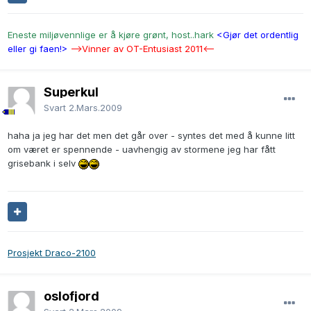
Eneste miljøvennlige er å kjøre grønt, host..hark
<Gjør det ordentlig
eller gi faen!>
-->Vinner av OT-Entusiast 2011<--
Superkul
Svart
2.Mars.2009
haha ja jeg har det men det går over - syntes det med å kunne litt
om været er spennende - uavhengig av stormene jeg har fått
grisebank i selv
Prosjekt Draco-2100
oslofjord