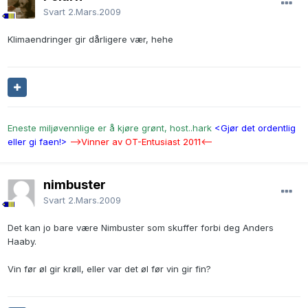
Svart
2.Mars.2009
Klimaendringer gir dårligere vær, hehe
Eneste miljøvennlige er å kjøre grønt, host..hark
<Gjør det ordentlig
eller gi faen!>
-->Vinner av OT-Entusiast 2011<--
nimbuster
Svart
2.Mars.2009
Det kan jo bare være Nimbuster som skuffer forbi deg Anders
Haaby.
Vin før øl gir krøll, eller var det øl før vin gir fin?