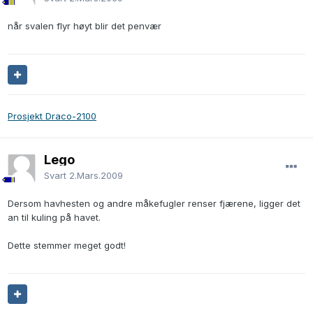
når svalen flyr høyt blir det penvær
Prosjekt Draco-2100
Lego
Svart
2.Mars.2009
Dersom havhesten og andre måkefugler renser fjærene, ligger det
an til kuling på havet.
Dette stemmer meget godt!