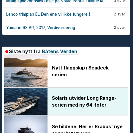
0 svar
Mulig kjølevannslekkasje på Volvo Penta TAMD61A.
2 svar
Lenco trimplan EL Den ene vil ikke fungere !
2 svar
Yamarin 63 BR, 2017, Verdivurdering
Siste nytt fra
Båtens Verden
Nytt flaggskip i Seadeck-
serien
Solaris utvider Long Range-
serien med ny 64-foter
Se bildene: Her er Brabus' nye