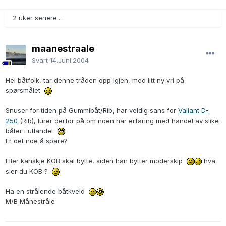
2 uker senere...
maanestraale
Svart
14.Juni.2004
Hei båtfolk, tar denne tråden opp igjen, med litt ny vri på
spørsmålet
Snuser for tiden på Gummibåt/Rib, har veldig sans for
Valiant D-
250
(Rib), lurer derfor på om noen har erfaring med handel av slike
båter i utlandet
Er det noe å spare?
Eller kanskje KOB skal bytte, siden han bytter moderskip
hva
sier du KOB ?
Ha en strålende båtkveld
M/B Månestråle