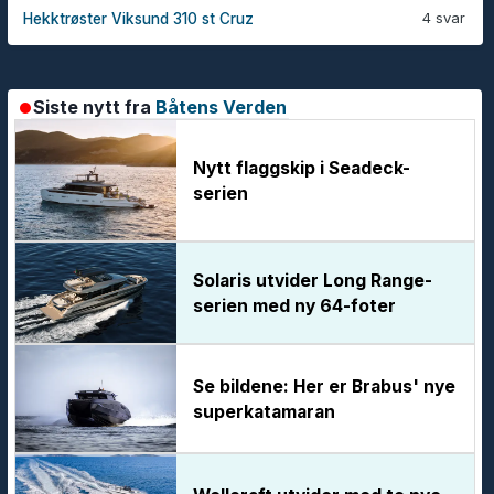
4 svar
Hekktrøster Viksund 310 st Cruz
Siste nytt fra
Båtens Verden
Nytt flaggskip i Seadeck-
serien
Solaris utvider Long Range-
serien med ny 64-foter
Se bildene: Her er Brabus' nye
superkatamaran