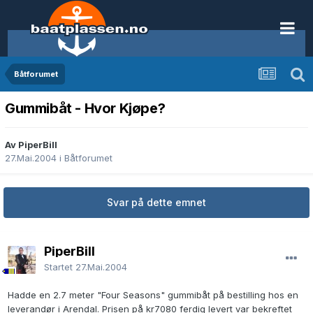
Båtforumet
Gummibåt - Hvor Kjøpe?
Av PiperBill
27.Mai.2004
i
Båtforumet
Svar på dette emnet
PiperBill
Startet
27.Mai.2004
Hadde en 2.7 meter "Four Seasons" gummibåt på bestilling hos en
leverandør i Arendal. Prisen på kr7080 ferdig levert var bekreftet