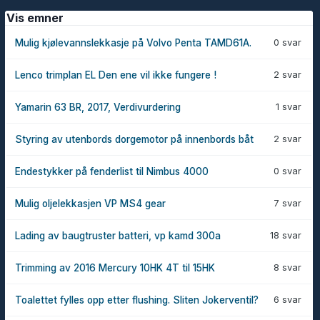
Vis emner
0 svar
Mulig kjølevannslekkasje på Volvo Penta TAMD61A.
2 svar
Lenco trimplan EL Den ene vil ikke fungere !
1 svar
Yamarin 63 BR, 2017, Verdivurdering
2 svar
Styring av utenbords dorgemotor på innenbords båt
0 svar
Endestykker på fenderlist til Nimbus 4000
7 svar
Mulig oljelekkasjen VP MS4 gear
18 svar
Lading av baugtruster batteri, vp kamd 300a
8 svar
Trimming av 2016 Mercury 10HK 4T til 15HK
6 svar
Toalettet fylles opp etter flushing. Sliten Jokerventil?