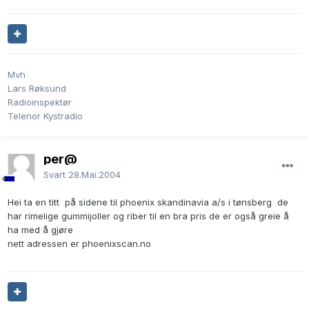
Mvh
Lars Røksund
Radioinspektør
Telenor Kystradio
per@
Svart
28.Mai.2004
Hei ta en titt på sidene til phoenix skandinavia a/s i tønsberg de
har rimelige gummijoller og riber til en bra pris de er også greie å
ha med å gjøre
nett adressen er phoenixscan.no