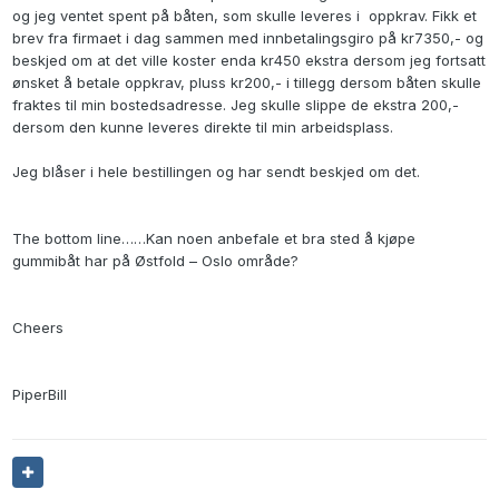
og jeg ventet spent på båten, som skulle leveres i oppkrav. Fikk et
brev fra firmaet i dag sammen med innbetalingsgiro på kr7350,- og
beskjed om at det ville koster enda kr450 ekstra dersom jeg fortsatt
ønsket å betale oppkrav, pluss kr200,- i tillegg dersom båten skulle
fraktes til min bostedsadresse. Jeg skulle slippe de ekstra 200,-
dersom den kunne leveres direkte til min arbeidsplass.
Jeg blåser i hele bestillingen og har sendt beskjed om det.
The bottom line……Kan noen anbefale et bra sted å kjøpe
gummibåt har på Østfold – Oslo område?
Cheers
PiperBill