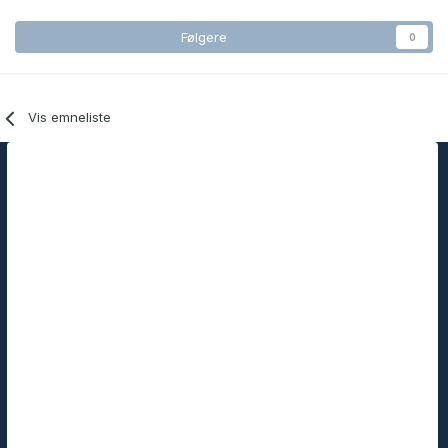
Følgere
0
Vis emneliste