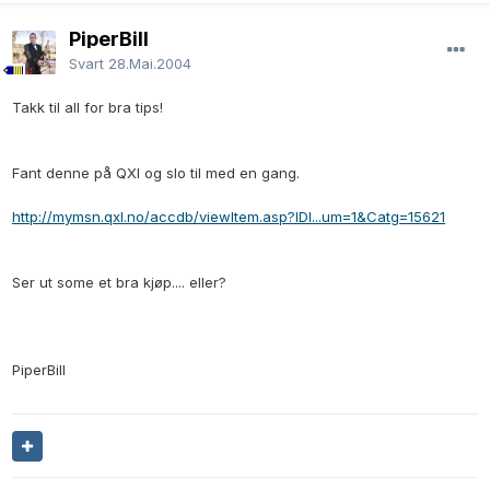
PiperBill
Svart
28.Mai.2004
Takk til all for bra tips!
Fant denne på QXl og slo til med en gang.
http://mymsn.qxl.no/accdb/viewItem.asp?IDI...um=1&Catg=15621
Ser ut some et bra kjøp.... eller?
PiperBill