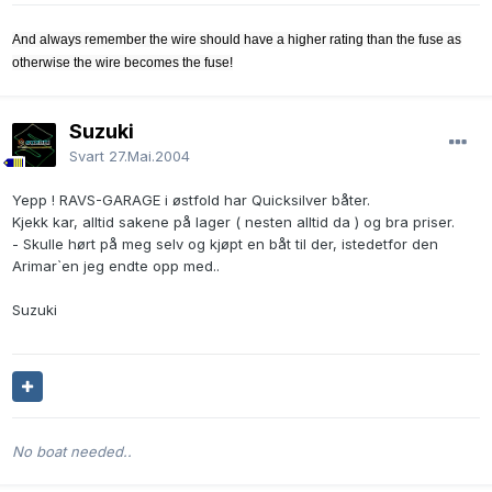
And always remember the wire should have a higher rating than the fuse as
otherwise the wire becomes the fuse!
Suzuki
Svart
27.Mai.2004
Yepp ! RAVS-GARAGE i østfold har Quicksilver båter.
Kjekk kar, alltid sakene på lager ( nesten alltid da ) og bra priser.
- Skulle hørt på meg selv og kjøpt en båt til der, istedetfor den
Arimar`en jeg endte opp med..
Suzuki
No boat needed..