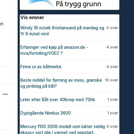
Vis emner
et
0 svar
Windy 16 m/sek Kristiansand på mandag og
Yr 6 m/sel vind
4 svar
Erfaringer ved kjøp på amazon.de -
mva/fortolling/VOEC ?
4 svar
Finne ut av båtmerke
10 svar
Beste middel for fjerning av moss, grønske
og jordslag på båt?
1 svar
Leter etter Båt over 40knop med 70hk
1 svar
Dyptgående Nimbus 2600
9 svar
Mercury f100 2008 modell som lukter veldig
eksos+ sort olje i vannet ved oppstart.