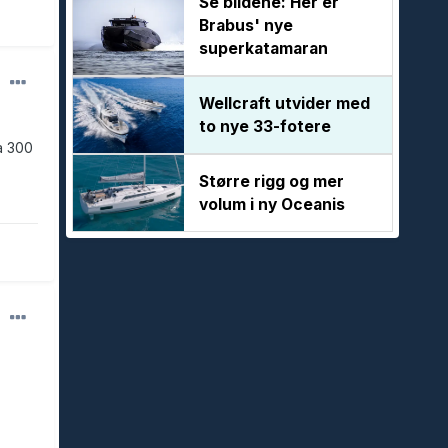
Se bildene: Her er
Brabus' nye
superkatamaran
Wellcraft utvider med
to nye 33-fotere
a 300
Større rigg og mer
volum i ny Oceanis