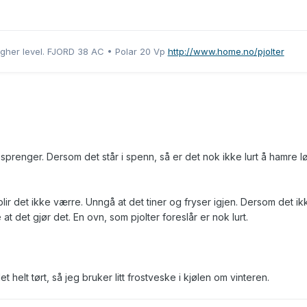
a higher level. FJORD 38 AC • Polar 20 Vp
http://www.home.no/pjolter
 sprenger. Dersom det står i spenn, så er det nok ikke lurt å hamre l
lir det ikke værre. Unngå at det tiner og fryser igjen. Dersom det ik
at det gjør det. En ovn, som pjolter foreslår er nok lurt.
et helt tørt, så jeg bruker litt frostveske i kjølen om vinteren.