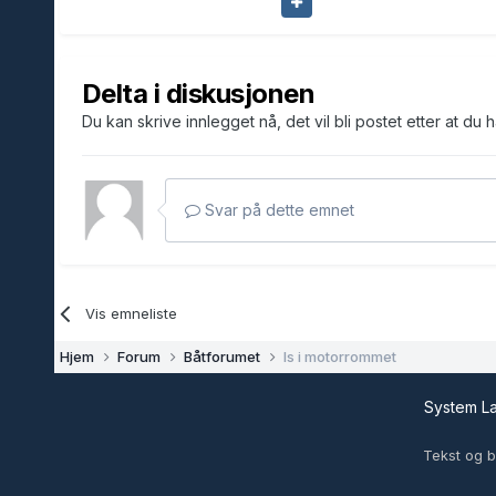
Delta i diskusjonen
Du kan skrive innlegget nå, det vil bli postet etter at du 
Svar på dette emnet
Vis emneliste
Hjem
Forum
Båtforumet
Is i motorrommet
System 
Tekst og b