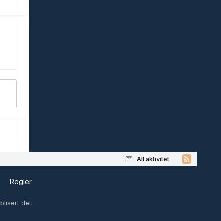
All aktivitet
s
Regler
lisert det.