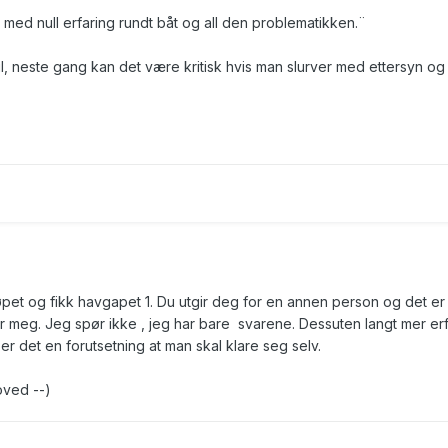
t med null erfaring rundt båt og all den problematikken.¨
l, neste gang kan det være kritisk hvis man slurver med ettersyn og
øpet og fikk havgapet 1. Du utgir deg for en annen person og det er
r meg. Jeg spør ikke , jeg har bare svarene. Dessuten langt mer er
r det en forutsetning at man skal klare seg selv.
oved --)