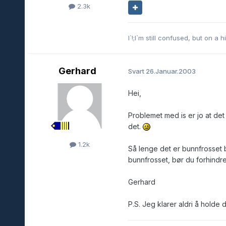
2.3k
I`!;I`m still confused, but on 
Gerhard
Svart
26.Januar.2003
Hei,
Problemet med is er jo at det
det.
1.2k
Så lenge det er bunnfrosset b
bunnfrosset, bør du forhindre 
Gerhard
P.S. Jeg klarer aldri å holde d