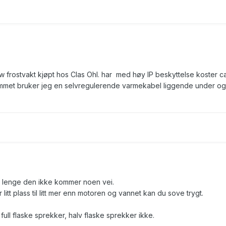
w frostvakt kjøpt hos Clas Ohl. har med høy IP beskyttelse koster c
ommet bruker jeg en selvregulerende varmekabel liggende under og
 så lenge den ikke kommer noen vei.
litt plass til litt mer enn motoren og vannet kan du sove trygt.
ll flaske sprekker, halv flaske sprekker ikke.