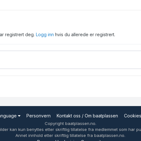
har registrert deg.
Logg inn
hvis du allerede er registrert.
Language
Personvern
Kontakt oss / Om baatplassen
Cookie
Copyright baatplassen.no.
ilder kan kun benyttes etter skriftlig tillatelse fra medlemmet som har pub
Annet innhold etter skriftlig tillatelse fra baatplassen.no.