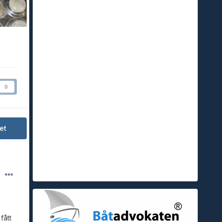
0
et
fått