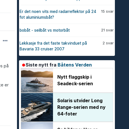
15 svar
Er det noen vits med radarreflektor på 24
fot aluminiumsbåt?
21 svar
bobåt - seilbåt vs motorbåt
2 svar
Lekkasje fra det faste takvinduet på
Bavaria 33 cruiser 2007
Siste nytt fra
Båtens Verden
øs på
Nytt flaggskip i
Seadeck-serien
ke er
Solaris utvider Long
Range-serien med ny
64-foter