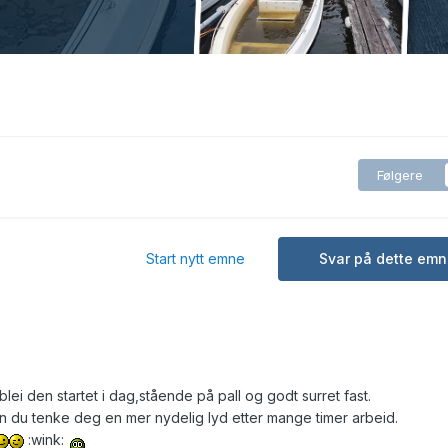
Følgere
Start nytt emne
Svar på dette emn
 blei den startet i dag,stående på pall og godt surret fast.
an du tenke deg en mer nydelig lyd etter mange timer arbeid.
:wink: