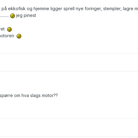
te på ekkofisk og hjemme ligger sprell nye foringer, stempler, lagre 
.......
jeg pinest
rret
dmotoren
 spørre om hva slags motor??