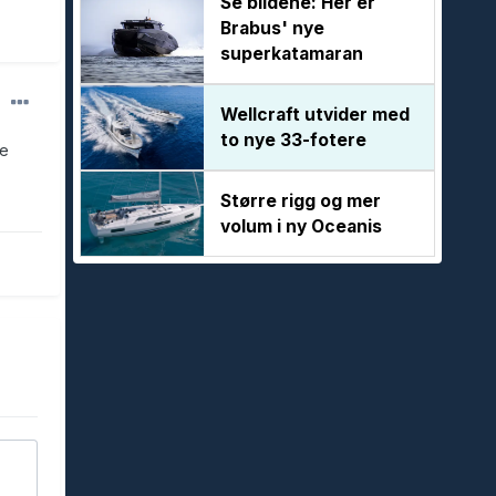
Se bildene: Her er
Brabus' nye
superkatamaran
Wellcraft utvider med
to nye 33-fotere
ge
Større rigg og mer
volum i ny Oceanis