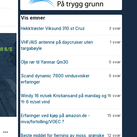
Vis emner
3 svar
Hekktrøster Viksund 310 st Cruz
1 svar
VHF/AIS antenne på daycruiser uten
targabøyle
0 svar
Olje rør til Yanmar Qm30
0 svar
Scand dynamic 7600 vindusvisker
erfaringer
16 svar
Windy 16 m/sek Kristiansand på mandag og
Yr 6 m/sel vind
15 svar
Erfaringer ved kjøp på amazon.de -
mva/fortolling/VOEC ?
12 svar
Beste middel for fjerning av moss, grønske