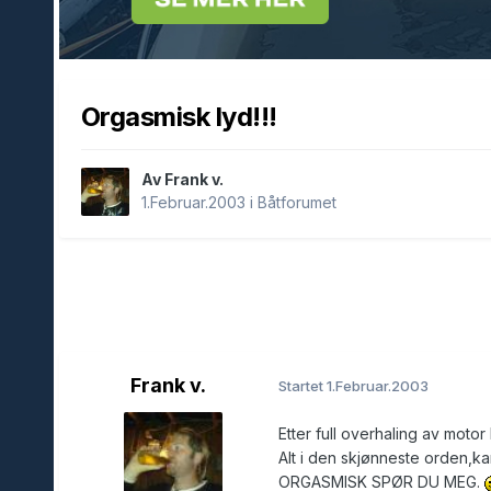
Orgasmisk lyd!!!
Av Frank v.
1.Februar.2003
i
Båtforumet
Frank v.
Startet
1.Februar.2003
Etter full overhaling av motor
Alt i den skjønneste orden,k
ORGASMISK SPØR DU MEG.