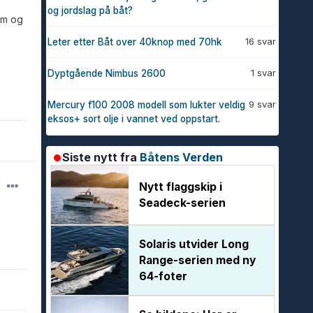
og jordslag på båt?
mm og
16 svar
Leter etter Båt over 40knop med 70hk
1 svar
Dyptgående Nimbus 2600
9 svar
Mercury f100 2008 modell som lukter veldig
eksos+ sort olje i vannet ved oppstart.
Siste nytt fra
Båtens Verden
Nytt flaggskip i
Seadeck-serien
Solaris utvider Long
Range-serien med ny
64-foter