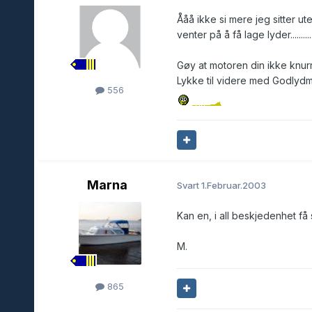
Ååå ikke si mere jeg sitter u
venter på å få lage lyder.............
Gøy at motoren din ikke knu
Lykke til videre med Godly
556
Marna
Svart
1.Februar.2003
Kan en, i all beskjedenhet få
M.
865