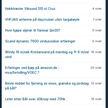
4 svar
Hekktrøster Viksund 310 st Cruz
1 svar
VHF/AIS antenne på daycruiser uten targabøyle
0 svar
Hvor kjøpe oljerør til Yanmar Qm30?
0 svar
Scand dynamic 7600 vindusvisker erfaringer
16 svar
Windy 16 m/sek Kristiansand på mandag og Yr 6 m/sel
vind
20 svar
Erfaringer ved kjøp på amazon.de -
mva/fortolling/VOEC ?
12 svar
Beste middel for fjerning av moss, grønske og jordslag
på båt?
16 svar
Leter etter Båt over 40knop med 70hk