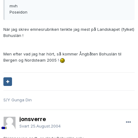
mvh
Poseidon
När jag skrev emnesrubriken tenkte jag mest på Landskapet (fylket)
Bohuslän !
Men efter vad jag har hört, så kommer Ångbåten Bohuslän til
Bergen og Nordsteam 2005 !
S/Y Gunga Din
jonsverre
Svart
25.August.2004