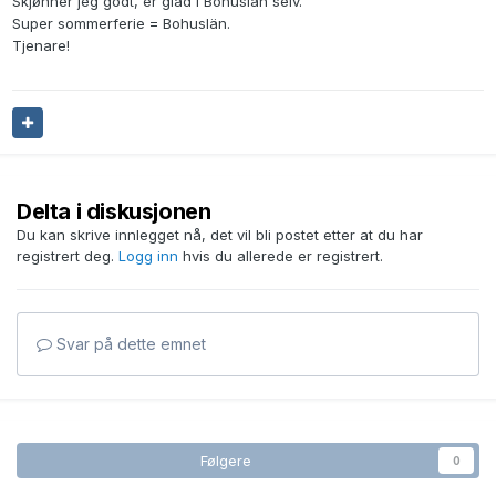
Skjønner jeg godt, er glad i Bohuslän selv.
Super sommerferie = Bohuslän.
Tjenare!
Delta i diskusjonen
Du kan skrive innlegget nå, det vil bli postet etter at du har
registrert deg.
Logg inn
hvis du allerede er registrert.
Svar på dette emnet
Følgere
0