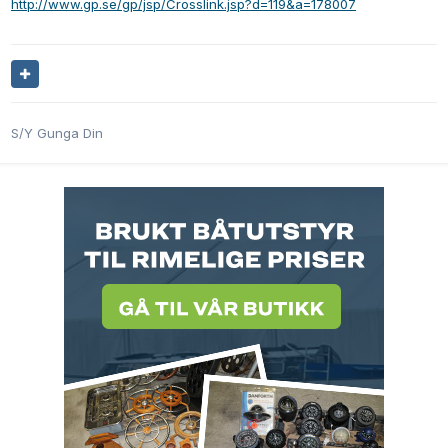
http://www.gp.se/gp/jsp/Crosslink.jsp?d=119&a=178007
S/Y Gunga Din