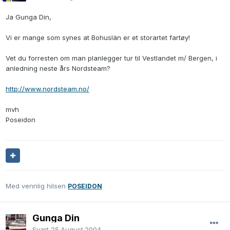
Ja Gunga Din,
Vi er mange som synes at Bohuslän er et storartet fartøy!
Vet du forresten om man planlegger tur til Vestlandet m/ Bergen, i
anledning neste års Nordsteam?
http://www.nordsteam.no/
mvh
Poseidon
Med vennlig hilsen
POSEIDON
Gunga Din
Svart
25.August.2004