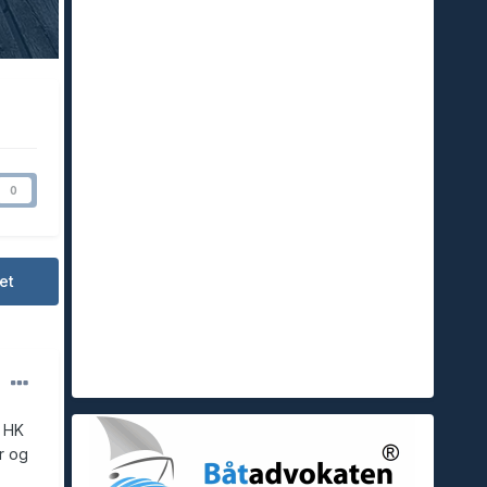
0
et
0 HK
r og