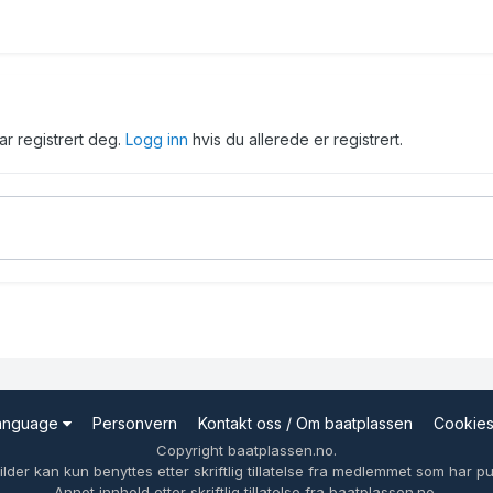
har registrert deg.
Logg inn
hvis du allerede er registrert.
Language
Personvern
Kontakt oss / Om baatplassen
Cookie
Copyright baatplassen.no.
ilder kan kun benyttes etter skriftlig tillatelse fra medlemmet som har pub
Annet innhold etter skriftlig tillatelse fra baatplassen.no.