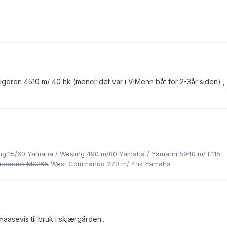
følgeren 4510 m/ 40 hk (mener det var i ViMenn båt for 2-3år siden) ,
ling 15/60 Yamaha / Wesling 490 m/80 Yamaha / Yamarin 5940 m/ F115
uaquick MS265
West Commando 270 m/ 4hk Yamaha
maasevis til bruk i skjærgården...