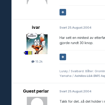
ivar
Svart
25.August.2004
Har sett en minitest av etter
gjorde rundt 30 knop.
15.2k
Lurøy / Svalbard. Båter: Grom
Yamaha /
Achilles LS4 (RIP)
Aq
Guest perlar
Svart
25.August.2004
Takk for det...så det holder i 