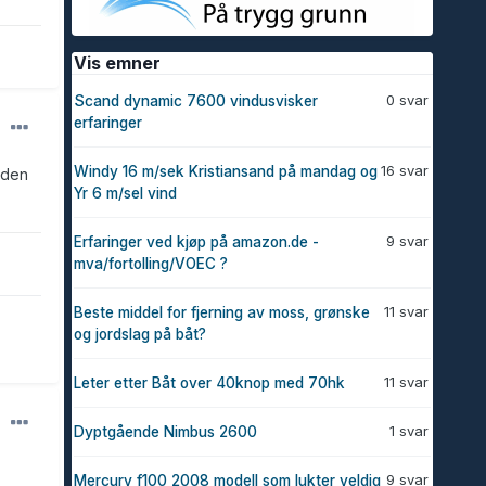
Vis emner
0 svar
Scand dynamic 7600 vindusvisker
erfaringer
16 svar
Windy 16 m/sek Kristiansand på mandag og
 den
Yr 6 m/sel vind
9 svar
Erfaringer ved kjøp på amazon.de -
mva/fortolling/VOEC ?
11 svar
Beste middel for fjerning av moss, grønske
og jordslag på båt?
11 svar
Leter etter Båt over 40knop med 70hk
1 svar
Dyptgående Nimbus 2600
9 svar
Mercury f100 2008 modell som lukter veldig