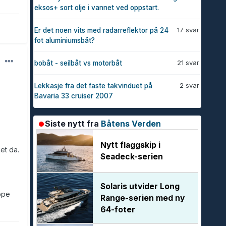
eksos+ sort olje i vannet ved oppstart.
17 svar
Er det noen vits med radarreflektor på 24
fot aluminiumsbåt?
21 svar
bobåt - seilbåt vs motorbåt
2 svar
Lekkasje fra det faste takvinduet på
Bavaria 33 cruiser 2007
Siste nytt fra
Båtens Verden
Nytt flaggskip i
et da.
Seadeck-serien
Solaris utvider Long
ppe
Range-serien med ny
64-foter