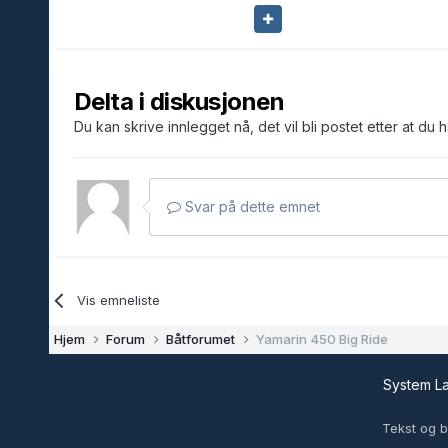
Delta i diskusjonen
Du kan skrive innlegget nå, det vil bli postet etter at du 
Svar på dette emnet
Vis emneliste
Hjem
Forum
Båtforumet
Yamarin 450 Big Ride
System 
Tekst og b