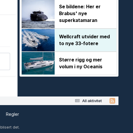
Se bildene: Her er
Brabus' nye
superkatamaran
Wellcraft utvider med
to nye 33-fotere
Større rigg og mer
volum i ny Oceanis
All aktivitet
s
Regler
lisert det.