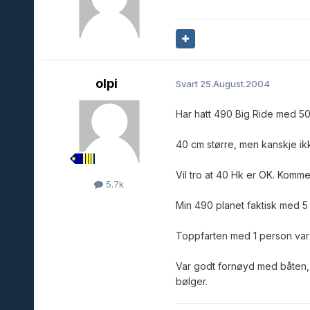
olpi
Svart
25.August.2004
Har hatt 490 Big Ride med 50
40 cm større, men kanskje ikk
Vil tro at 40 Hk er OK. Kommer j
5.7k
Min 490 planet faktisk med 5
Toppfarten med 1 person var 
Var godt fornøyd med båten,
bølger.