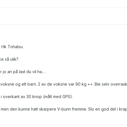
 Hk Tohatsu.
e så ulik?
o an på last du vil ha... .
 voksne og ett barn. 2 av de voksne var 90 kg ++. Ble selv overrask
i overkant av 30 knop (målt med GPS).
 men den kunne hatt skarpere V-bunn fremme. Slo en god del i kra