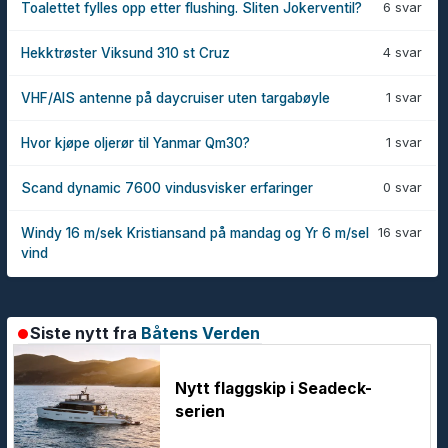
6 svar
Toalettet fylles opp etter flushing. Sliten Jokerventil?
4 svar
Hekktrøster Viksund 310 st Cruz
1 svar
VHF/AIS antenne på daycruiser uten targabøyle
1 svar
Hvor kjøpe oljerør til Yanmar Qm30?
0 svar
Scand dynamic 7600 vindusvisker erfaringer
16 svar
Windy 16 m/sek Kristiansand på mandag og Yr 6 m/sel
vind
Siste nytt fra
Båtens Verden
Nytt flaggskip i Seadeck-
serien