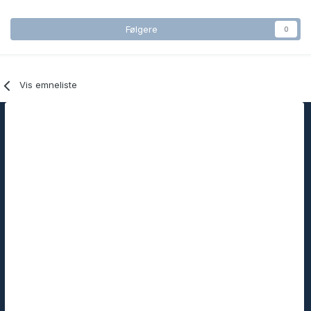
Følgere
0
Vis emneliste