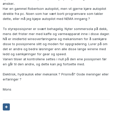
ønsker..
Har en gammel Robertson autopilot, men vil gjerne kjøre autopilot
direkte fra pc. Noen som har vært borti programvare som takler
dette, eller må jeg kjøpe autopilot med NEMA inngang ?
To styreposisjoner er svært behagelig. Nyter sommersola på dekk,
mens det frister mer med kaffe og varmeapparat inne i disse dager.
Nå er imidlertid wireoverføringene og mekanismen for å samkjøre
disse to posisjonene slitt og moden for oppgradering. Lurer på om
det er andre og bedre løsninger enn alle disse lange wirene med
ledd og samkjøringer for gear og speed.
Vanen tilsier at kontrollene settes i null på den ene posisjonen før
en går til den andre, og dette kan jeg fortsette med.
Elektrisk, hydraulisk eller mekanisk ? Prisnivå? Gode meninger eller
erfaringer ?
Mons