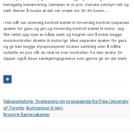
behagelig manøvrering. Ulempen er jo pris. Ganske svindyrt rett og
slett. Mener å huske at det var snakk om 30-40 tusen......
I min båt var utvendig kontroll koblet til innvendig kontroll (separate
spaker for gass og gir) og innvendig kontroll koblet til motor. Jeg
fikk rettet opp mye av både slark og treghet ved å koble begge
motorkontroller direkte til motor/gir. Med separate spaker for gass
og gir kan begge styreposisjoner brukes samtidig uten å måtte
nullstille en pos når du skal ta over kontrollen fra den andre. En
slipper også disse samkjøringsgreiene som gjerne gir en del slark.
Vaksinehistorie, forelesning om propaganda fra Free University
of Toronto
(
kortversjon 6 min
).
Brosjyre Barnevaksiner.