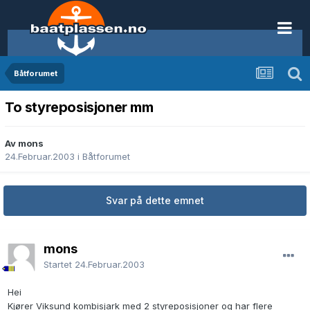
Båtforumet
To styreposisjoner mm
Av mons
24.Februar.2003
i
Båtforumet
Svar på dette emnet
mons
Startet
24.Februar.2003
Hei
Kjører Viksund kombisjark med 2 styreposisjoner og har flere