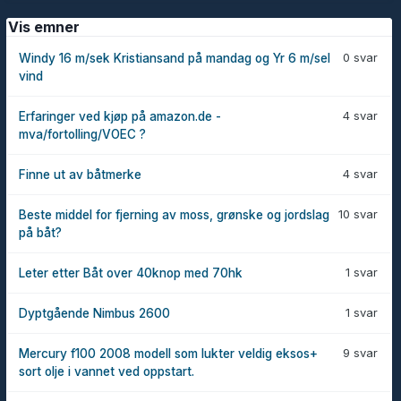
Vis emner
0 svar
Windy 16 m/sek Kristiansand på mandag og Yr 6 m/sel
vind
4 svar
Erfaringer ved kjøp på amazon.de -
mva/fortolling/VOEC ?
4 svar
Finne ut av båtmerke
10 svar
Beste middel for fjerning av moss, grønske og jordslag
på båt?
1 svar
Leter etter Båt over 40knop med 70hk
1 svar
Dyptgående Nimbus 2600
9 svar
Mercury f100 2008 modell som lukter veldig eksos+
sort olje i vannet ved oppstart.