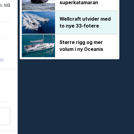
superkatamaran
en. Må
Wellcraft utvider med
to nye 33-fotere
Større rigg og mer
volum i ny Oceanis
 AC