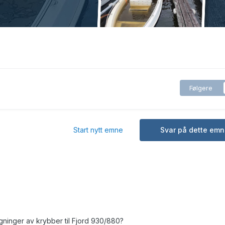
Følgere
Start nytt emne
Svar på dette emn
gninger av krybber til Fjord 930/880?