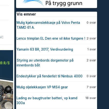
Vis emner
0 svar
Mulig kjølevannslekkasje på Volvo Penta
TAMD 61 A.
 AC
2 svar
Lenco trimplan EL Den ene vil ikke fungere !
1 svar
Yamarin 63 BR, 2017, Verdivurdering
2 svar
Styring av utenbords dorgemotor på
innenbords båt
0 svar
Endestykker på fenderlist til Nimbus 4000
7 svar
Mulig oljelekkasjen VP MS4 gear
18 svar
Lading av baugtruster batteri, vp kamd
300a