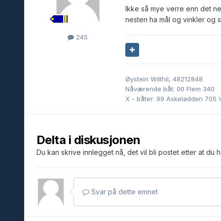
Ikke så mye verre enn det nei
nesten ha mål og vinkler og sl
245
Øystein Wilthil, 48212848
Nåværende båt: 00 Flem 340
X - båter: 99 Askeladden 705 
Delta i diskusjonen
Du kan skrive innlegget nå, det vil bli postet etter at du 
Svar på dette emnet