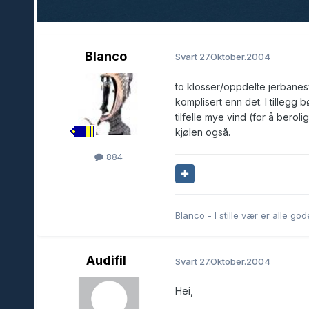
Blanco
Svart
27.Oktober.2004
to klosser/oppdelte jerbanesv
komplisert enn det. I tillegg 
tilfelle mye vind (for å berol
kjølen også.
884
Blanco - I stille vær er alle go
Audifil
Svart
27.Oktober.2004
Hei,