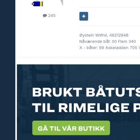
245
Øystein Wilthil, 48212848
Nåværende båt: 00 Flem 340
X - båter: 99 Askeladden 705 