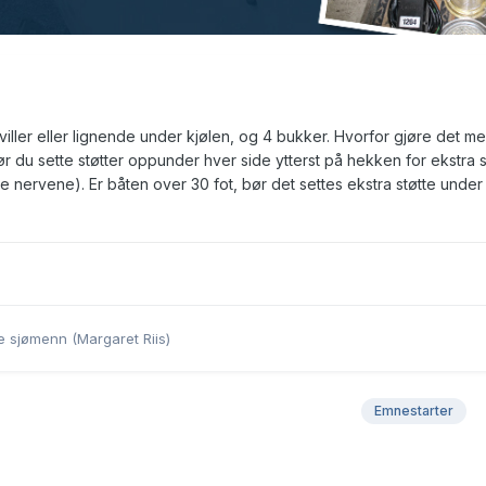
iller eller lignende under kjølen, og 4 bukker. Hvorfor gjøre det me
bør du sette støtter oppunder hver side ytterst på hekken for ekstra st
ige nervene). Er båten over 30 fot, bør det settes ekstra støtte under
de sjømenn (Margaret Riis)
Emnestarter