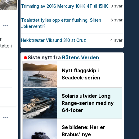
8 svar
Trimming av 2016 Mercury 10HK 4T til 15HK
6 svar
Toalettet fylles opp etter flushing. Sliten
Jokerventil?
r
4 svar
Hekktrøster Viksund 310 st Cruz
øtte i
Siste nytt fra
Båtens Verden
Nytt flaggskip i
Seadeck-serien
Solaris utvider Long
Range-serien med ny
64-foter
Se bildene: Her er
Brabus' nye