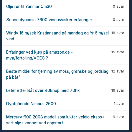
0 svar
Olje rør til Yanmar Qm30
0 svar
Scand dynamic 7600 vindusvisker erfaringer
16 svar
Windy 16 m/sek Kristiansand på mandag og Yr 6 m/sel
vind
15 svar
Erfaringer ved kjøp på amazon.de -
mva/fortolling/VOEC ?
12 svar
Beste middel for fjerning av moss, grønske og jordslag
på båt?
16 svar
Leter etter Båt over 40knop med 70hk
1 svar
Dyptgående Nimbus 2600
9 svar
Mercury f100 2008 modell som lukter veldig eksos+
sort olje i vannet ved oppstart.