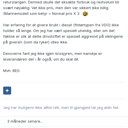
returslangen. Dermed skulle det eksakte forbruk og restvolum bli
svært nøyaktig. Vet ikke pris, men den var sikkert ikke billig.
(Marinemodell som betyr = Normal pris X 3
)
Har erfaring for at givere brukt i diesel (flotørtypen fra VDO) ikke
holder så lenge. Om jeg har vært spesielt uheldig, eller om det
faktisk er slik at dette drivstoffet er spesielt aggresivt på viklingene
på giveren (som da ryker) vites ikke.
Dessverre fant jeg ikke igjen brosjyren, men kanskje er
leverandøren der i år også, om du skal dit.
Mvh. BEG
Jeg har muligens ikke alltid rett, men til gjengjeld tar jeg aldri feil.
3 måneder senere...