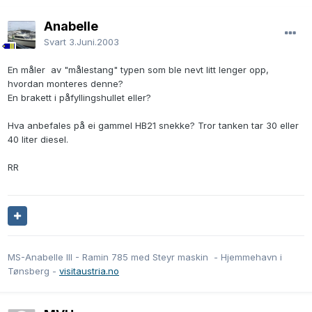
Anabelle
Svart
3.Juni.2003
En måler av "målestang" typen som ble nevt litt lenger opp,
hvordan monteres denne?
En brakett i påfyllingshullet eller?
Hva anbefales på ei gammel HB21 snekke? Tror tanken tar 30 eller
40 liter diesel.
RR
MS-Anabelle III - Ramin 785 med Steyr maskin - Hjemmehavn i
Tønsberg -
visitaustria.no