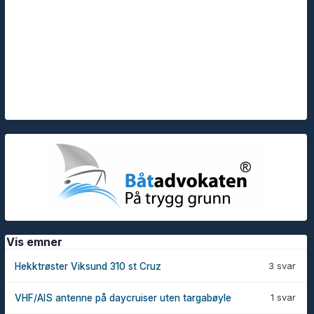
Vis emner
3 svar
Hekktrøster Viksund 310 st Cruz
1 svar
VHF/AIS antenne på daycruiser uten targabøyle