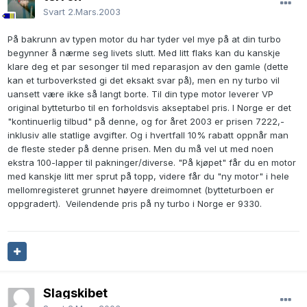
Svart
2.Mars.2003
På bakrunn av typen motor du har tyder vel mye på at din turbo
begynner å nærme seg livets slutt. Med litt flaks kan du kanskje
klare deg et par sesonger til med reparasjon av den gamle (dette
kan et turboverksted gi det eksakt svar på), men en ny turbo vil
uansett være ikke så langt borte. Til din type motor leverer VP
original bytteturbo til en forholdsvis akseptabel pris. I Norge er det
"kontinuerlig tilbud" på denne, og for året 2003 er prisen 7222,-
inklusiv alle statlige avgifter. Og i hvertfall 10% rabatt oppnår man
de fleste steder på denne prisen. Men du må vel ut med noen
ekstra 100-lapper til pakninger/diverse. "På kjøpet" får du en motor
med kanskje litt mer sprut på topp, videre får du "ny motor" i hele
mellomregisteret grunnet høyere dreimomnet (bytteturboen er
oppgradert). Veilendende pris på ny turbo i Norge er 9330.
Slagskibet