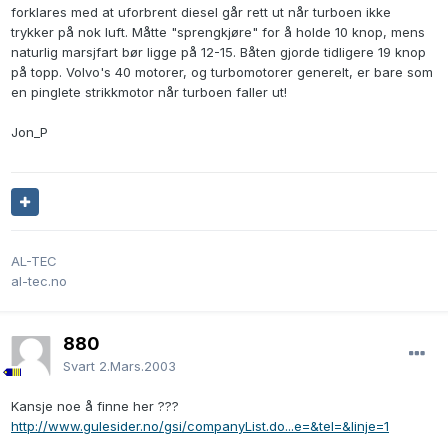
forklares med at uforbrent diesel går rett ut når turboen ikke
trykker på nok luft. Måtte "sprengkjøre" for å holde 10 knop, mens
naturlig marsjfart bør ligge på 12-15. Båten gjorde tidligere 19 knop
på topp. Volvo's 40 motorer, og turbomotorer generelt, er bare som
en pinglete strikkmotor når turboen faller ut!
Jon_P
AL-TEC
al-tec.no
880
Svart
2.Mars.2003
Kansje noe å finne her ???
http://www.gulesider.no/gsi/companyList.do...e=&tel=&linje=1