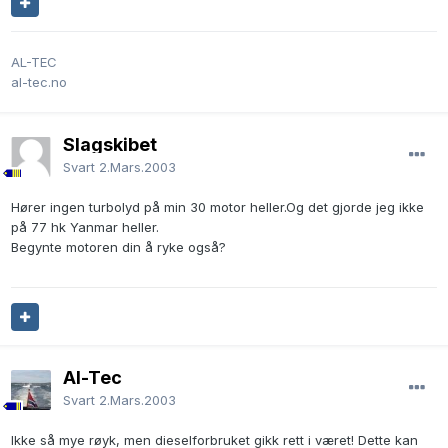
AL-TEC
al-tec.no
Slagskibet
Svart
2.Mars.2003
Hører ingen turbolyd på min 30 motor heller.Og det gjorde jeg ikke
på 77 hk Yanmar heller.
Begynte motoren din å ryke også?
Al-Tec
Svart
2.Mars.2003
Ikke så mye røyk, men dieselforbruket gikk rett i været! Dette kan