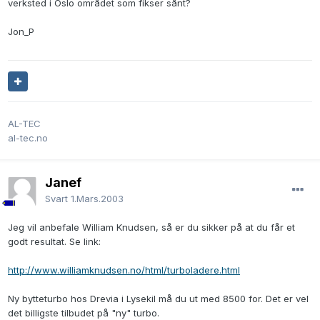
verksted i Oslo området som fikser sånt?
Jon_P
AL-TEC
al-tec.no
Janef
Svart
1.Mars.2003
Jeg vil anbefale William Knudsen, så er du sikker på at du får et
godt resultat. Se link:
http://www.williamknudsen.no/html/turboladere.html
Ny bytteturbo hos Drevia i Lysekil må du ut med 8500 for. Det er vel
det billigste tilbudet på "ny" turbo.