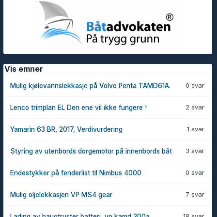
Vis emner
0 svar
Mulig kjølevannslekkasje på Volvo Penta TAMD61A.
2 svar
Lenco trimplan EL Den ene vil ikke fungere !
1 svar
Yamarin 63 BR, 2017, Verdivurdering
3 svar
Styring av utenbords dorgemotor på innenbords båt
0 svar
Endestykker på fenderlist til Nimbus 4000
7 svar
Mulig oljelekkasjen VP MS4 gear
18 svar
Lading av baugtruster batteri, vp kamd 300a