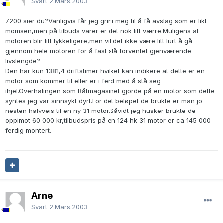
Svart
2.Mars.2003
7200 sier du?Vanligvis får jeg grini meg til å få avslag som er likt
momsen,men på tilbuds varer er det nok litt værre.Muligens at
motoren blir litt lykkeligere,men vil det ikke være litt lurt å gå
gjennom hele motoren for å fast slå forventet gjenværende
livslengde?
Den har kun 1381,4 driftstimer hvilket kan indikere at dette er en
motor som kommer til eller er i ferd med å stå seg
ihjel.Overhalingen som Båtmagasinet gjorde på en motor som dette
syntes jeg var sinnsykt dyrt.For det beløpet de brukte er man jo
nesten halvveis til en ny 31 motor.Såvidt jeg husker brukte de
oppimot 60 000 kr,tilbudspris på en 124 hk 31 motor er ca 145 000
ferdig montert.
Arne
Svart
2.Mars.2003