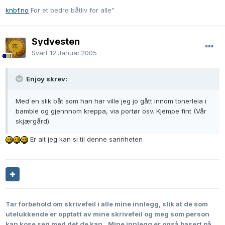
knbf.no
For et bedre båtliv for alle"
Sydvesten
Svart
12.Januar.2005
Enjoy skrev:
Med en slik båt som han har ville jeg jo gått innom tonerleia i
bamble og gjennnom kreppa, via portør osv. Kjempe fint (Vår
skjærgård).
Er alt jeg kan si til denne sannheten
Tar forbehold om skrivefeil i alle mine innlegg, slik at de som
utelukkende er opptatt av mine skrivefeil og meg som person
kan kose seg med det de kan..
Mine innlegg er også basert på