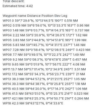
Total descent:
Estimated time: 4:42
Waypoint name Distance Position Elev Leg
WP01 0 59°7'29.6"N, 10°13'44.5"E 190°T 0.519 NM
WP02 0.519 NM 59°6'59.0"N, 10°13'33.3"E 163°T 0.96 NM
WP03 1.48 NM 59°6'03.7"N, 10°14'04.3"E 165°T 0.737 NM
WP04 2.22 NM 59°5'20.9"N, 10°14'26.0"E 172°T 1.62 NM
WP05 3.83 NM 59°3'44.8"N, 10°14'51.8"E 185°T 1.99 NM
WP06 5.83 NM 59°1'45.7"N, 10°14'31.1"E 237°T 1.46 NM
WP07 7.28 NM 59°0'58.4"N, 10°12'08.5"E 249°T 0.423 NM
WP08 7.7 NM 59°0'49.5"N, 10°11'22.3"E 242°T 1.49 NM
WP09 9.2 NM 59°0'08.3"N, 10°8'47.8"E 256°T 0.457 NM
WP10 9.65 NM 59°0'01.9"N, 10°7'56.1"E 222°T 4.08 NM
WP11 13.7 NM 58°57'01.4"N, 10°2'34.9"E 245°T 3.51 NM
WP12 17.2 NM 58°55'34.3"N, 9°56'23.7"E 239°T 21 NM
WP13 38.3 NM 58°44'57.2"N, 9°21'21.1"E 252°T 1.05 NM
WP14 39.3 NM 58°44'38.1"N, 9°19'25.8"E 255°T 1.18 NM
WP15 40.5 NM 58°44'20.0"N, 9°17'14.3"E 242°T 1.06 NM
WP16 41.5 NM 58°43'51.0"N, 9°15'25.3"E 214°T 0.523 NM
WP17 42.1 NM 58°43'25.3"N, 9°14'50.7"E 214°T 0.264 NM
WP18 42.3 NM 58°43'12.1"N, 9°14'33.6"E