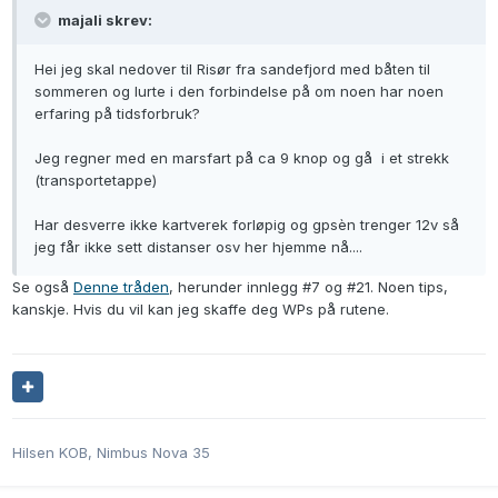
majali skrev:
Hei jeg skal nedover til Risør fra sandefjord med båten til
sommeren og lurte i den forbindelse på om noen har noen
erfaring på tidsforbruk?
Jeg regner med en marsfart på ca 9 knop og gå i et strekk
(transportetappe)
Har desverre ikke kartverek forløpig og gpsèn trenger 12v så
jeg får ikke sett distanser osv her hjemme nå....
Se også
Denne tråden
, herunder innlegg #7 og #21. Noen tips,
kanskje. Hvis du vil kan jeg skaffe deg WPs på rutene.
Hilsen KOB, Nimbus Nova 35