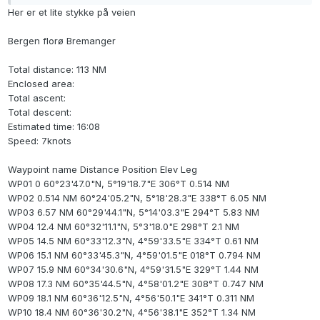
Her er et lite stykke på veien
Bergen florø Bremanger
Total distance: 113 NM
Enclosed area:
Total ascent:
Total descent:
Estimated time: 16:08
Speed: 7knots
Waypoint name Distance Position Elev Leg
WP01 0 60°23'47.0"N, 5°19'18.7"E 306°T 0.514 NM
WP02 0.514 NM 60°24'05.2"N, 5°18'28.3"E 338°T 6.05 NM
WP03 6.57 NM 60°29'44.1"N, 5°14'03.3"E 294°T 5.83 NM
WP04 12.4 NM 60°32'11.1"N, 5°3'18.0"E 298°T 2.1 NM
WP05 14.5 NM 60°33'12.3"N, 4°59'33.5"E 334°T 0.61 NM
WP06 15.1 NM 60°33'45.3"N, 4°59'01.5"E 018°T 0.794 NM
WP07 15.9 NM 60°34'30.6"N, 4°59'31.5"E 329°T 1.44 NM
WP08 17.3 NM 60°35'44.5"N, 4°58'01.2"E 308°T 0.747 NM
WP09 18.1 NM 60°36'12.5"N, 4°56'50.1"E 341°T 0.311 NM
WP10 18.4 NM 60°36'30.2"N, 4°56'38.1"E 352°T 1.34 NM