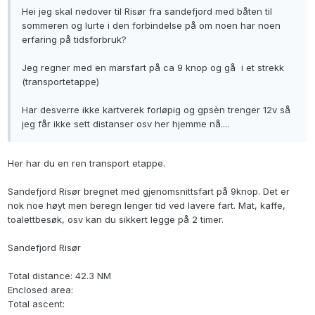
Hei jeg skal nedover til Risør fra sandefjord med båten til
sommeren og lurte i den forbindelse på om noen har noen
erfaring på tidsforbruk?
Jeg regner med en marsfart på ca 9 knop og gå i et strekk
(transportetappe)
Har desverre ikke kartverek forløpig og gpsèn trenger 12v så
jeg får ikke sett distanser osv her hjemme nå....
Her har du en ren transport etappe.
Sandefjord Risør bregnet med gjenomsnittsfart på 9knop. Det er
nok noe høyt men beregn lenger tid ved lavere fart. Mat, kaffe,
toalettbesøk, osv kan du sikkert legge på 2 timer.
Sandefjord Risør
Total distance: 42.3 NM
Enclosed area:
Total ascent: