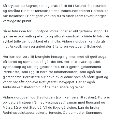
Så kryssar du Sognesjøen og bruk så litt tid i Solund. Steinsundet
og områda rundt er fantastisk flotte. Kommunesenteret Hardbakke
bør besøkast. Er det godt ver kan du ta turen utom Utvær, norges
vestlegaste punkt.
Så er tida inne for Sunnfjord. Korssundet er obligartorisk stopp. Ta
gjerne ei overnatting eller to og utforsk området, - både til fots, på
sykkel (utleige i butikken) eller i jolla. Vidare nordover kan du gå
mot Askvoll, men eg anbefaler å ta turen vestover til Bulandet.
Her kan det vera litt kronglete innsegling, men med eit godt auga
på kartet og sjømerka, så går det fint. Her er ei svært spesielt
øylandskap og utruleg gjestfrie folk. Bruk gjerne gjestehamna
Pernillestø, som ligg litt nord for landhandlaren, som også har
gjestehamn. Pernillestø blir drive av ei dame som på både godt og
vondt har fått oppleva livet ytterst i havgapet. Her er også
fantastiske fiskeforhold, både med snøre og teiner.
Vidare nordover ligg Stavfjorden (som kan vera litt rusken). Florø er
obligatorsik stopp (få med kystmuseet!) saman med Rugsund og
Måløy. Så er det Stad då. Vil du ikkje gå aleine, kan du bruka
Redningsselskapets eskorte-teneste. Og dermed er Sunnmøre