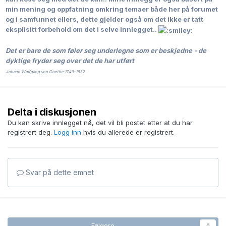
min mening og oppfatning omkring temaer både her på forumet
og i samfunnet ellers, dette gjelder også om det ikke er tatt
eksplisitt forbehold om det i selve innlegget..
Det er bare de som føler seg underlegne som er beskjedne - de
dyktige fryder seg over det de har utført
Johann Wolfgang von Goethe 1749-1832
Delta i diskusjonen
Du kan skrive innlegget nå, det vil bli postet etter at du har
registrert deg.
Logg inn
hvis du allerede er registrert.
Svar på dette emnet
Følgere
0