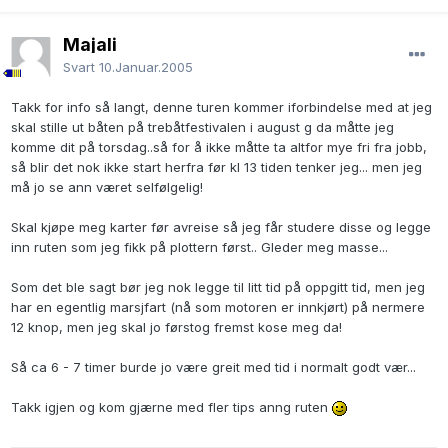
Majali
Svart
10.Januar.2005
Takk for info så langt, denne turen kommer iforbindelse med at jeg
skal stille ut båten på trebåtfestivalen i august g da måtte jeg
komme dit på torsdag..så for å ikke måtte ta altfor mye fri fra jobb,
så blir det nok ikke start herfra før kl 13 tiden tenker jeg... men jeg
må jo se ann været selfølgelig!
Skal kjøpe meg karter før avreise så jeg får studere disse og legge
inn ruten som jeg fikk på plottern først.. Gleder meg masse...
Som det ble sagt bør jeg nok legge til litt tid på oppgitt tid, men jeg
har en egentlig marsjfart (nå som motoren er innkjørt) på nermere
12 knop, men jeg skal jo førstog fremst kose meg da!
Så ca 6 - 7 timer burde jo være greit med tid i normalt godt vær...
Takk igjen og kom gjærne med fler tips anng ruten