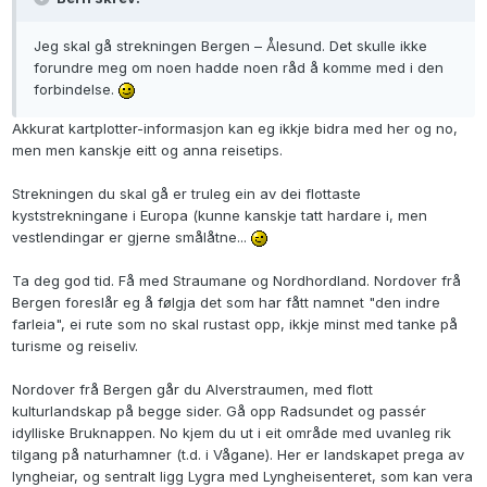
Jeg skal gå strekningen Bergen – Ålesund. Det skulle ikke
forundre meg om noen hadde noen råd å komme med i den
forbindelse.
Akkurat kartplotter-informasjon kan eg ikkje bidra med her og no,
men men kanskje eitt og anna reisetips.
Strekningen du skal gå er truleg ein av dei flottaste
kyststrekningane i Europa (kunne kanskje tatt hardare i, men
vestlendingar er gjerne smålåtne...
Ta deg god tid. Få med Straumane og Nordhordland. Nordover frå
Bergen foreslår eg å følgja det som har fått namnet "den indre
farleia", ei rute som no skal rustast opp, ikkje minst med tanke på
turisme og reiseliv.
Nordover frå Bergen går du Alverstraumen, med flott
kulturlandskap på begge sider. Gå opp Radsundet og passér
idylliske Bruknappen. No kjem du ut i eit område med uvanleg rik
tilgang på naturhamner (t.d. i Vågane). Her er landskapet prega av
lyngheiar, og sentralt ligg Lygra med Lyngheisenteret, som kan vera