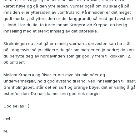
kartet nøye og gå den ytre leden. Vurder også om du skal gå på
innsiden eller yttersiden av Jomfruland. På innsiden er det meget
godt merket, på yttersiden er det langgrundt, så hold god avstand
til land. Har du tid, ta turen innom Kragerø via Kreppa, en herlig
innseiling med et sterkt innslag av det pitoreske.
Strekningen du skal gå er rimelig værhard, sørvesten kan ha stått
på i dagesvis, så jo tidligere du går om morgenen jo bedre; da kan
du benytte deg av nordavinden som gir god ly frem til klokken 12.
00 omtrent.
Mellom Kragerø og Risør er det mye skumle båer og
undervannskjær, hold god avstand til land. Ved innseilingen til Risør;
Grønholmgapet, står det en sort og orange bøye, det er vanlig å gå
østenfor den. Da har du mer enn god nok margin.
God seilas :-)
mvh
M.