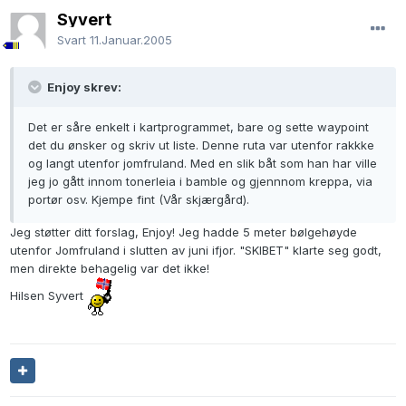
Syvert
Svart
11.Januar.2005
Enjoy skrev:
Det er såre enkelt i kartprogrammet, bare og sette waypoint
det du ønsker og skriv ut liste. Denne ruta var utenfor rakkke
og langt utenfor jomfruland. Med en slik båt som han har ville
jeg jo gått innom tonerleia i bamble og gjennnom kreppa, via
portør osv. Kjempe fint (Vår skjærgård).
Jeg støtter ditt forslag, Enjoy! Jeg hadde 5 meter bølgehøyde
utenfor Jomfruland i slutten av juni ifjor. "SKIBET" klarte seg godt,
men direkte behagelig var det ikke!
Hilsen Syvert