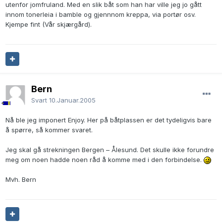
utenfor jomfruland. Med en slik båt som han har ville jeg jo gått
innom tonerleia i bamble og gjennnom kreppa, via portør osv.
Kjempe fint (Vår skjærgård).
Bern
Svart
10.Januar.2005
Nå ble jeg imponert Enjoy. Her på båtplassen er det tydeligvis bare
å spørre, så kommer svaret.
Jeg skal gå strekningen Bergen – Ålesund. Det skulle ikke forundre
meg om noen hadde noen råd å komme med i den forbindelse.
Mvh. Bern