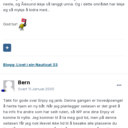
neste, og Ålesund ikkje så langgt unna. Og i dette området har ikkje
eg så mykje å bidra med...
God tur!
Blogg: Livet i ein Nauticat 33
Bern
Svart
11.Januar.2005
Takk for gode svar Enjoy og janb. Denne gangen er hovedpoenget
å hente hjem en ny båt. Når jeg planlegger seilasen er det greit å
ha info fra andre som har seilt ruten, så WP ene dine Enjoy vil
komme til nytte. Jeg kommer til å ta meg god tid, men på denne
seilasen får jeg nok likevel ikke tid til å besøke alle plassene du