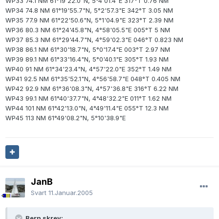
WP33 74.1 NM 61°19'22.0"N, 5°4'01.4"E 317°T 0.76 NM
WP34 74.8 NM 61°19'55.7"N, 5°2'57.3"E 342°T 3.05 NM
WP35 77.9 NM 61°22'50.6"N, 5°1'04.9"E 323°T 2.39 NM
WP36 80.3 NM 61°24'45.8"N, 4°58'05.5"E 005°T 5 NM
WP37 85.3 NM 61°29'44.7"N, 4°59'02.3"E 046°T 0.823 NM
WP38 86.1 NM 61°30'18.7"N, 5°0'17.4"E 003°T 2.97 NM
WP39 89.1 NM 61°33'16.4"N, 5°0'40.1"E 305°T 1.93 NM
WP40 91 NM 61°34'23.4"N, 4°57'22.0"E 352°T 1.49 NM
WP41 92.5 NM 61°35'52.1"N, 4°56'58.7"E 048°T 0.405 NM
WP42 92.9 NM 61°36'08.3"N, 4°57'36.8"E 316°T 6.22 NM
WP43 99.1 NM 61°40'37.7"N, 4°48'32.2"E 011°T 1.62 NM
WP44 101 NM 61°42'13.0"N, 4°49'11.4"E 055°T 12.3 NM
WP45 113 NM 61°49'08.2"N, 5°10'38.9"E
JanB
Svart
11.Januar.2005
Bern skrev: