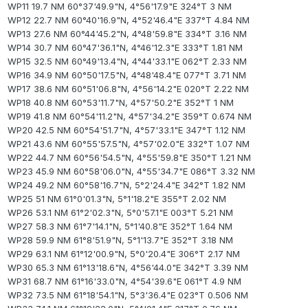
WP11 19.7 NM 60°37'49.9"N, 4°56'17.9"E 324°T 3 NM
WP12 22.7 NM 60°40'16.9"N, 4°52'46.4"E 337°T 4.84 NM
WP13 27.6 NM 60°44'45.2"N, 4°48'59.8"E 334°T 3.16 NM
WP14 30.7 NM 60°47'36.1"N, 4°46'12.3"E 333°T 1.81 NM
WP15 32.5 NM 60°49'13.4"N, 4°44'33.1"E 062°T 2.33 NM
WP16 34.9 NM 60°50'17.5"N, 4°48'48.4"E 077°T 3.71 NM
WP17 38.6 NM 60°51'06.8"N, 4°56'14.2"E 020°T 2.22 NM
WP18 40.8 NM 60°53'11.7"N, 4°57'50.2"E 352°T 1 NM
WP19 41.8 NM 60°54'11.2"N, 4°57'34.2"E 359°T 0.674 NM
WP20 42.5 NM 60°54'51.7"N, 4°57'33.1"E 347°T 1.12 NM
WP21 43.6 NM 60°55'57.5"N, 4°57'02.0"E 332°T 1.07 NM
WP22 44.7 NM 60°56'54.5"N, 4°55'59.8"E 350°T 1.21 NM
WP23 45.9 NM 60°58'06.0"N, 4°55'34.7"E 086°T 3.32 NM
WP24 49.2 NM 60°58'16.7"N, 5°2'24.4"E 342°T 1.82 NM
WP25 51 NM 61°0'01.3"N, 5°1'18.2"E 355°T 2.02 NM
WP26 53.1 NM 61°2'02.3"N, 5°0'57.1"E 003°T 5.21 NM
WP27 58.3 NM 61°7'14.1"N, 5°1'40.8"E 352°T 1.64 NM
WP28 59.9 NM 61°8'51.9"N, 5°1'13.7"E 352°T 3.18 NM
WP29 63.1 NM 61°12'00.9"N, 5°0'20.4"E 306°T 2.17 NM
WP30 65.3 NM 61°13'18.6"N, 4°56'44.0"E 342°T 3.39 NM
WP31 68.7 NM 61°16'33.0"N, 4°54'39.6"E 061°T 4.9 NM
WP32 73.5 NM 61°18'54.1"N, 5°3'36.4"E 023°T 0.506 NM