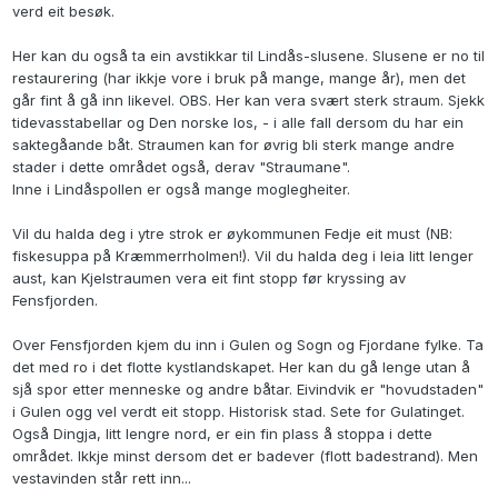
verd eit besøk.
Her kan du også ta ein avstikkar til Lindås-slusene. Slusene er no til
restaurering (har ikkje vore i bruk på mange, mange år), men det
går fint å gå inn likevel. OBS. Her kan vera svært sterk straum. Sjekk
tidevasstabellar og Den norske los, - i alle fall dersom du har ein
saktegåande båt. Straumen kan for øvrig bli sterk mange andre
stader i dette området også, derav "Straumane".
Inne i Lindåspollen er også mange moglegheiter.
Vil du halda deg i ytre strok er øykommunen Fedje eit must (NB:
fiskesuppa på Kræmmerrholmen!). Vil du halda deg i leia litt lenger
aust, kan Kjelstraumen vera eit fint stopp før kryssing av
Fensfjorden.
Over Fensfjorden kjem du inn i Gulen og Sogn og Fjordane fylke. Ta
det med ro i det flotte kystlandskapet. Her kan du gå lenge utan å
sjå spor etter menneske og andre båtar. Eivindvik er "hovudstaden"
i Gulen ogg vel verdt eit stopp. Historisk stad. Sete for Gulatinget.
Også Dingja, litt lengre nord, er ein fin plass å stoppa i dette
området. Ikkje minst dersom det er badever (flott badestrand). Men
vestavinden står rett inn...