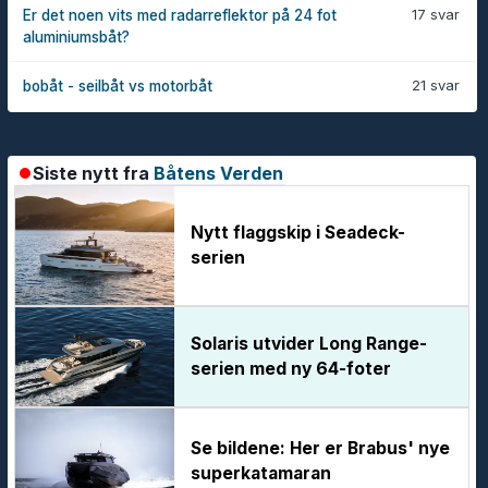
17 svar
Er det noen vits med radarreflektor på 24 fot
aluminiumsbåt?
21 svar
bobåt - seilbåt vs motorbåt
Siste nytt fra
Båtens Verden
Nytt flaggskip i Seadeck-
serien
Solaris utvider Long Range-
serien med ny 64-foter
Se bildene: Her er Brabus' nye
superkatamaran