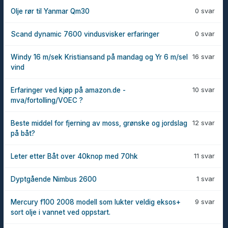
0 svar
Olje rør til Yanmar Qm30
0 svar
Scand dynamic 7600 vindusvisker erfaringer
16 svar
Windy 16 m/sek Kristiansand på mandag og Yr 6 m/sel
vind
10 svar
Erfaringer ved kjøp på amazon.de -
mva/fortolling/VOEC ?
12 svar
Beste middel for fjerning av moss, grønske og jordslag
på båt?
11 svar
Leter etter Båt over 40knop med 70hk
1 svar
Dyptgående Nimbus 2600
9 svar
Mercury f100 2008 modell som lukter veldig eksos+
sort olje i vannet ved oppstart.