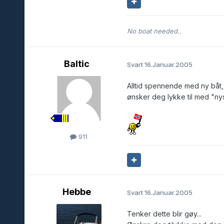
No boat needed..
Baltic
Svart
16.Januar.2005
Alltid spennende med ny båt,
ønsker deg lykke til med "nys
911
Hebbe
Svart
16.Januar.2005
Tenker dette blir gøy...