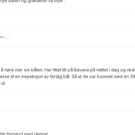
ye båten og gratulerer så mye...
......
 å høre mer om båten. Har tittet litt på Bavaria på nettet i dag og skal
se til en inspeksjon av ferdig båt. Så at de var kommet med en 39
ut.
u blir fornøyd med denne!