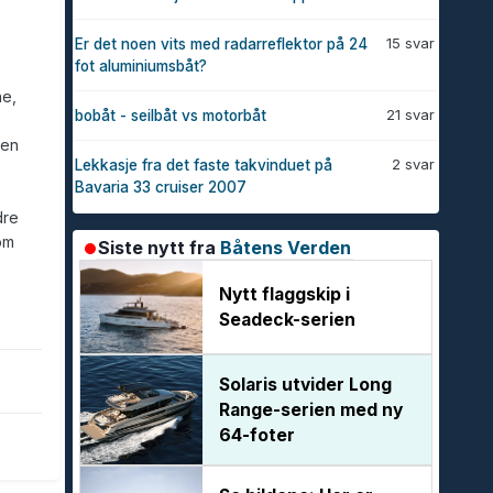
15 svar
Er det noen vits med radarreflektor på 24
fot aluminiumsbåt?
ne,
21 svar
bobåt - seilbåt vs motorbåt
ten
2 svar
Lekkasje fra det faste takvinduet på
Bavaria 33 cruiser 2007
dre
om
Siste nytt fra
Båtens Verden
Nytt flaggskip i
Seadeck-serien
Solaris utvider Long
Range-serien med ny
64-foter