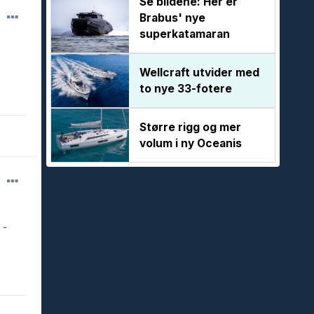
Se bildene: Her er
Brabus' nye
superkatamaran
Wellcraft utvider med
to nye 33-fotere
Større rigg og mer
volum i ny Oceanis
a
 -