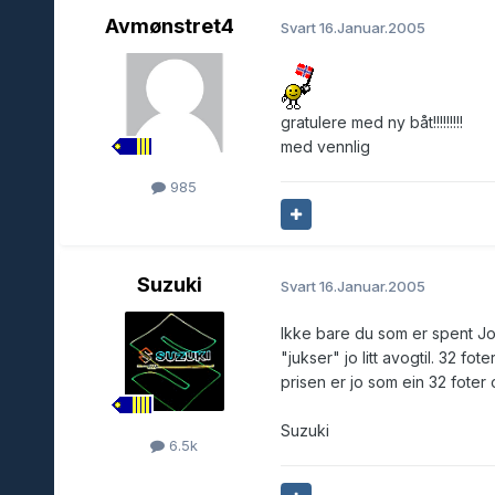
Avmønstret4
Svart
16.Januar.2005
gratulere med ny båt!!!!!!!!!
med vennlig
985
Suzuki
Svart
16.Januar.2005
Ikke bare du som er spent Joe
"jukser" jo litt avogtil. 32 fo
prisen er jo som ein 32 foter
Suzuki
6.5k