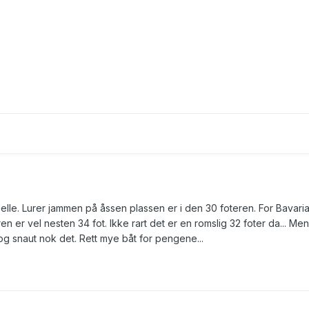
lle. Lurer jammen på åssen plassen er i den 30 foteren. For Bavari
teren er vel nesten 34 fot. Ikke rart det er en romslig 32 foter da... Men
 og snaut nok det. Rett mye båt for pengene...