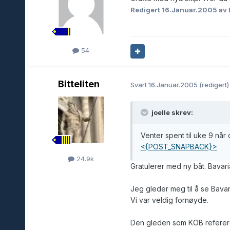
Redigert
16.Januar.2005
av 
54
Bitteliten
Svart
16.Januar.2005
(redigert)
joelle skrev:
Venter spent til uke 9 når
<{POST_SNAPBACK}>
24.9k
Gratulerer med ny båt. Bavaria
Jeg gleder meg til å se Bavari
Vi var veldig fornøyde.
Den gleden som KOB refererer 