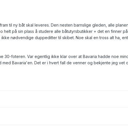
fram til ny båt skal leveres. Den nesten barnslige gleden, alle plane
 helt på sin plass å studere alle båtutyrsbutikker + det en finner på
 ikke nødvendige duppeditter til skibet. Noe skal en tross alt ha, en
e 30-foteren. Var egentlig ikke klar over at Bavaria hadde noe min
d med Bavaria'en. Det er i hvert fall de venner og bekjente jeg vet 