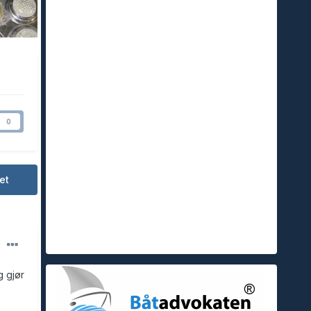
0
et
g gjør