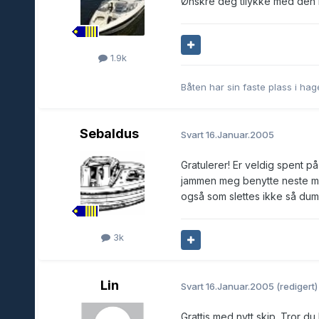
Ønskre deg tilykke med den n
1.9k
Båten har sin faste plass i hagen.
Sebaldus
Svart
16.Januar.2005
Gratulerer! Er veldig spent på
jammen meg benytte neste mes
også som slettes ikke så dum 
3k
Lin
Svart
16.Januar.2005
(redigert)
Grattis med nytt skip. Tror d