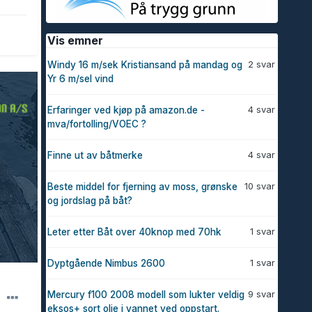
Vis emner
2 svar
Windy 16 m/sek Kristiansand på mandag og
Yr 6 m/sel vind
4 svar
Erfaringer ved kjøp på amazon.de -
mva/fortolling/VOEC ?
4 svar
Finne ut av båtmerke
10 svar
Beste middel for fjerning av moss, grønske
og jordslag på båt?
1 svar
Leter etter Båt over 40knop med 70hk
1 svar
Dyptgående Nimbus 2600
9 svar
Mercury f100 2008 modell som lukter veldig
eksos+ sort olje i vannet ved oppstart.