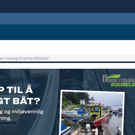
 en rimelig brukt kraftblokk?