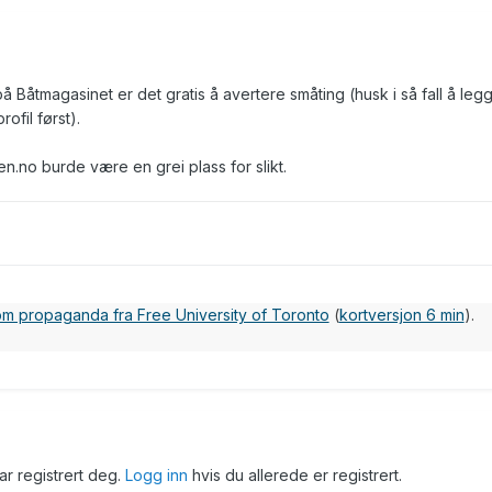
å Båtmagasinet er det gratis å avertere småting (husk i så fall å leg
fil først).
ren.no burde være en grei plass for slikt.
 om propaganda fra Free University of Toronto
(
kortversjon 6 min
).
har registrert deg.
Logg inn
hvis du allerede er registrert.