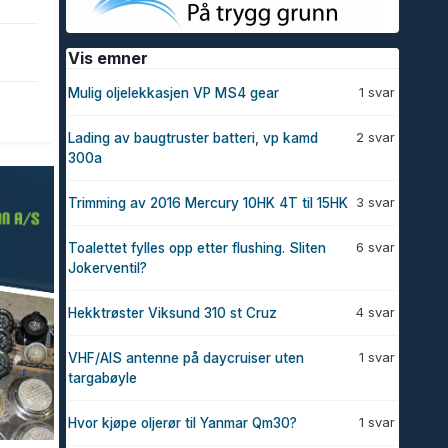
Vis emner
1 svar
Mulig oljelekkasjen VP MS4 gear
2 svar
Lading av baugtruster batteri, vp kamd
300a
3 svar
Trimming av 2016 Mercury 10HK 4T til 15HK
6 svar
Toalettet fylles opp etter flushing. Sliten
Jokerventil?
4 svar
Hekktrøster Viksund 310 st Cruz
1 svar
VHF/AIS antenne på daycruiser uten
targabøyle
1 svar
Hvor kjøpe oljerør til Yanmar Qm30?