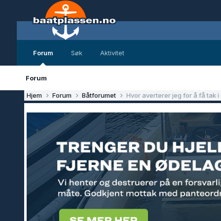
Forum
Søk
Aktivitet
Forum
Hjem
Forum
Båtforumet
Hvor averterer jeg for å få tak i