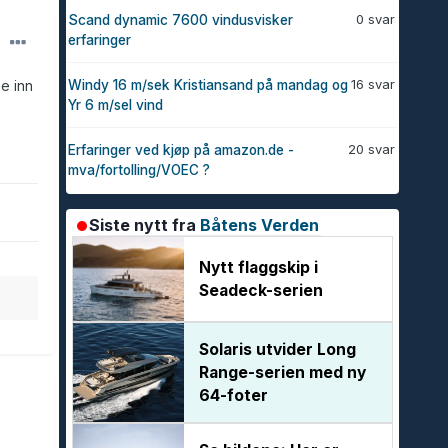
0 svar
Scand dynamic 7600 vindusvisker
erfaringer
16 svar
ge inn
Windy 16 m/sek Kristiansand på mandag og
Yr 6 m/sel vind
20 svar
Erfaringer ved kjøp på amazon.de -
mva/fortolling/VOEC ?
Siste nytt fra
Båtens Verden
Nytt flaggskip i
Seadeck-serien
Solaris utvider Long
Range-serien med ny
64-foter