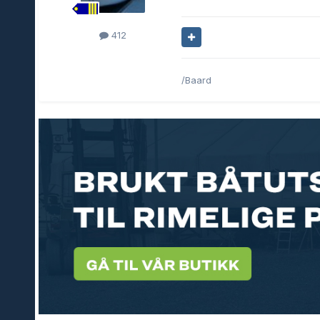
412
/Baard