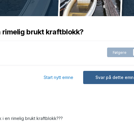
n rimelig brukt kraftblokk?
Følgere
Start nytt emne
Svar på dette emn
k i en rimelig brukt kraftblokk???