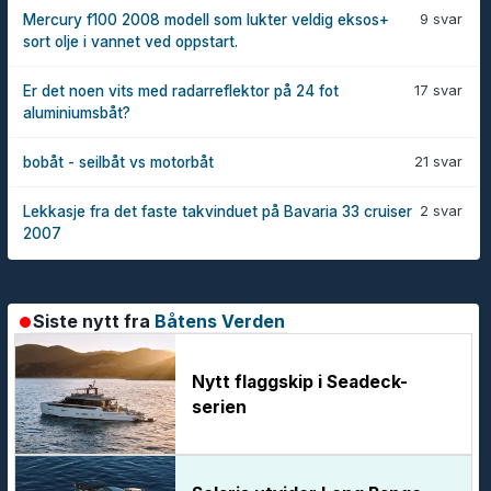
9 svar
Mercury f100 2008 modell som lukter veldig eksos+
sort olje i vannet ved oppstart.
17 svar
Er det noen vits med radarreflektor på 24 fot
aluminiumsbåt?
21 svar
bobåt - seilbåt vs motorbåt
2 svar
Lekkasje fra det faste takvinduet på Bavaria 33 cruiser
2007
Siste nytt fra
Båtens Verden
Nytt flaggskip i Seadeck-
serien