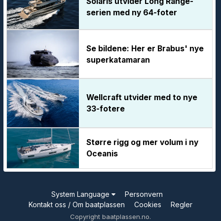
Solaris utvider Long Range-
serien med ny 64-foter
Se bildene: Her er Brabus' nye
superkatamaran
Wellcraft utvider med to nye
33-fotere
Større rigg og mer volum i ny
Oceanis
System Language
Personvern
Kontakt oss / Om baatplassen
Cookies
Regler
Copyright baatplassen.no.