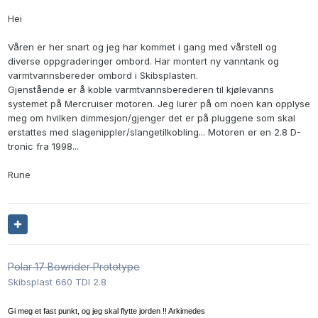
Hei
Våren er her snart og jeg har kommet i gang med vårstell og
diverse oppgraderinger ombord. Har montert ny vanntank og
varmtvannsbereder ombord i Skibsplasten.
Gjenstående er å koble varmtvannsberederen til kjølevanns
systemet på Mercruiser motoren. Jeg lurer på om noen kan opplyse
meg om hvilken dimmesjon/gjenger det er på pluggene som skal
erstattes med slagenippler/slangetilkobling... Motoren er en 2.8 D-
tronic fra 1998...
Rune
Polar 17 Bowrider Prototype
Skibsplast 660 TDI 2.8
Gi meg et fast punkt, og jeg skal flytte jorden !! Arkimedes