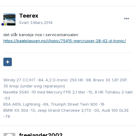
Teerex
Svart
3.Mars.2014
det står kanskje noe i servicemanualen
https://baatplassen.no/i/topic/75415-mercruiser-28-42-d-tronic/
Windy 27 CC/HT -84. 4,2 D-tronic 250 HK -98. Bravo 3X 1,81 20P.
30 knop (under evig reparasjon)
Navette S540 -10 med Mercury F115 2,1 liter -15, 8 HK Tohatsu 2-takt
-03
BSA A65L Lightning -69, Triumph Street Twin 900 -16
BMW X5 30d -13, Jeep Grand Cherokee 3,1TD -00, Audi 100 GL5E
-78
freelander2002