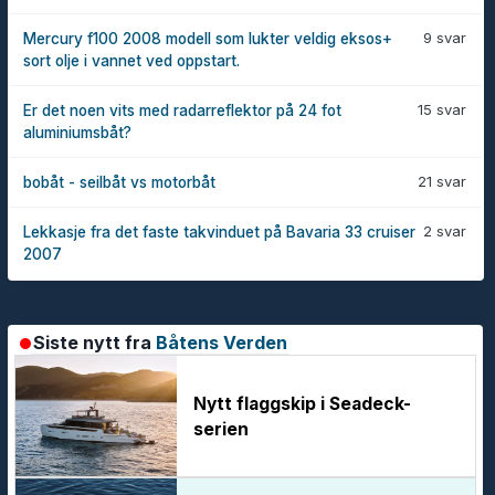
9 svar
Mercury f100 2008 modell som lukter veldig eksos+
sort olje i vannet ved oppstart.
15 svar
Er det noen vits med radarreflektor på 24 fot
aluminiumsbåt?
21 svar
bobåt - seilbåt vs motorbåt
2 svar
Lekkasje fra det faste takvinduet på Bavaria 33 cruiser
2007
Siste nytt fra
Båtens Verden
Nytt flaggskip i Seadeck-
serien