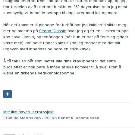
riktignok enda litt frem i tid før det blir aktuelt med båtkjøp, og jeg
har fordelen av å allerede besitte en 16" daycruiser som jeg mest
sannsynlig vil beholde nettopp til dagsturer med lek og moro.
Når det kommer til planene for turbåt har jeg imidlertid siktet meg
mer og mer inn på
Scand Classic
hvor jeg og fruen + minstetuppa
kan sove i kabin, og tenåringen (når hun er her på ferie og gidder
være med) kan sove under kalesje (da jeg regner med det blir
utgaven med innedass og bare en stikk-køye).
Å få tak i en båt som møter alle dine krav innenfor det satte
budsjettet er nok bare å innse at ikke kommer til å skje, uten å
kjøpe en tikkende vedlikeholdsbombe.
Mitt lille daycruiserprosjekt
Frivillig Mannskap - RS155 Bendt R. Rasmussen