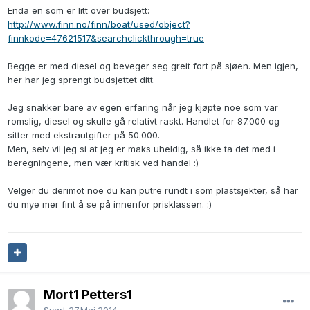
Enda en som er litt over budsjett:
http://www.finn.no/finn/boat/used/object?
finnkode=47621517&searchclickthrough=true
Begge er med diesel og beveger seg greit fort på sjøen. Men igjen,
her har jeg sprengt budsjettet ditt.
Jeg snakker bare av egen erfaring når jeg kjøpte noe som var
romslig, diesel og skulle gå relativt raskt. Handlet for 87.000 og
sitter med ekstrautgifter på 50.000.
Men, selv vil jeg si at jeg er maks uheldig, så ikke ta det med i
beregningene, men vær kritisk ved handel :)
Velger du derimot noe du kan putre rundt i som plastsjekter, så har
du mye mer fint å se på innenfor prisklassen. :)
Mort1 Petters1