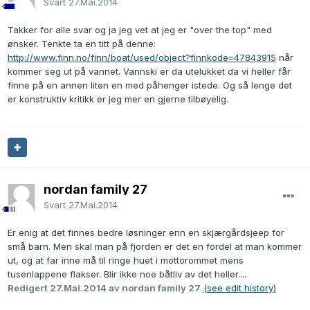
Svart
27.Mai.2014
Takker for alle svar og ja jeg vet at jeg er "over the top" med
ønsker. Tenkte ta en titt på denne:
http://www.finn.no/finn/boat/used/object?finnkode=47843915
når
kommer seg ut på vannet. Vannski er da utelukket da vi heller får
finne på en annen liten en med påhenger istede. Og så lenge det
er konstruktiv kritikk er jeg mer en gjerne tilbøyelig.
nordan family 27
Svart
27.Mai.2014
Er enig at det finnes bedre løsninger enn en skjærgårdsjeep for
små barn. Men skal man på fjorden er det en fordel at man kommer
ut, og at far inne må til ringe huet i mottorommet mens
tusenlappene flakser. Blir ikke noe båtliv av det heller....
Redigert
27.Mai.2014
av nordan family 27
(see edit history)