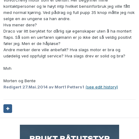
Volvo/chevy motor som er bensin. Her begynner mine
kontaktpersoner og le høyt mtp hvilket bensinforbruk jeg ville fått
med normal kjøring. Ved pådrag og full pupp 35 knop måtte jeg nok
selge en av ungene sa han andre.
Hva mener dere?
Draco var litt beryktet for dårlig sjø egenskaper uten å ha montert
flaps. Så som en uerfaren sjømann er jo ikke det så veldig positivt
føler jeg. Men er de håpløse?
Andre merker dere ville anbefalt? Hva slags motor er bra og
udødelig ved oppfulgt service? Hva slags drev er solid og bra?
Mvh
Morten og Bente
Redigert
27.Mai.2014
av Mort1 Petters1
(see edit history)