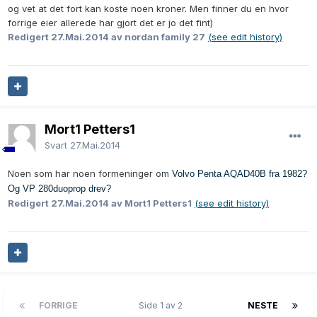
og vet at det fort kan koste noen kroner. Men finner du en hvor
forrige eier allerede har gjort det er jo det fint)
Redigert
27.Mai.2014
av nordan family 27
(see edit history)
Mort1 Petters1
Svart
27.Mai.2014
Noen som har noen formeninger om
Volvo Penta AQAD40B fra 1982?
Og
VP 280duoprop drev?
Redigert
27.Mai.2014
av Mort1 Petters1
(see edit history)
FORRIGE
Side 1 av 2
NESTE