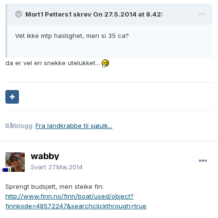
Mort1 Petters1 skrev On 27.5.2014 at 8.42:
Vet ikke mtp hastighet, men si 35 ca?
da er vel en snekke utelukket...
Båtblogg:
Fra landkrabbe til sjøulk...
wabby
Svart
27.Mai.2014
Sprengt budsjett, men steike fin:
http://www.finn.no/finn/boat/used/object?
finnkode=48572247&searchclickthrough=true