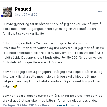
Pequod
Svart
27.Mai.2014
Er nybegynner og førstebåtseier selv, så jeg har vel ikke så mye å
bidra med, men i utgangspunktet synes jeg en 21 fotsbåt til en
familie på seks virker litt lite.
Selv har jeg en Nidelv 24 - som vel er kjent for å være en
kvalitetsbåt - men til to voksne og fire barn tenker jeg mer på en 26
fots med akterkabin eller noe slikt, selv om en 24 fots vel også ville
holdt såvidt. Det spørs jo på budsjettet. For 59.000 får du en veldig
fin Nidelv 24. Ligger flere ute på finn.no.
Selv hadde jeg som utgangspunkt når jeg skulle kjøpe båten at jeg
ikke var villig til å sette meg i gjeld når jeg skulle kjøpe båt, men
velge en som jeg kunne betalte kontant. Og er svært fornøyd med
valget.
Selv har jeg tre ganske store barn (14, 17 og 18) pluss meg selv, og
vi skal ut på et par uker med båten i ferien og gleder oss til det.
Redigert
27.Mai.2014
av Pequod
(see edit history)