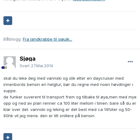
Båtblogg:
Fra landkrabbe til sjøulk...
Sjøga
Svart
27.Mai.2014
skal du leke deg med vannski og slik etter en daycruiser med
innenbords bensin en helgtur, bør du regne med noen høvdinger i
suppe.
de funker suverent til transport frem og tilbake til øya,men med mye
opp og ned av plan renner ca 100 liter mellom i timen. bare så du er
klar over det. vannski og leking er det best med ca 14foter og 50-
60hk vil jeg mene. den er litt snillere på bensin.