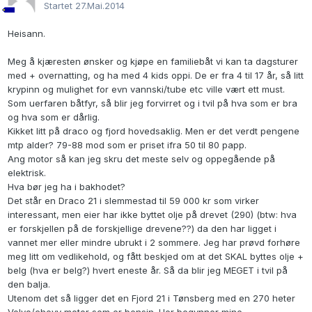
Startet
27.Mai.2014
Heisann.
Meg å kjæresten ønsker og kjøpe en familiebåt vi kan ta dagsturer
med + overnatting, og ha med 4 kids oppi. De er fra 4 til 17 år, så litt
krypinn og mulighet for evn vannski/tube etc ville vært ett must.
Som uerfaren båtfyr, så blir jeg forvirret og i tvil på hva som er bra
og hva som er dårlig.
Kikket litt på draco og fjord hovedsaklig. Men er det verdt pengene
mtp alder? 79-88 mod som er priset ifra 50 til 80 papp.
Ang motor så kan jeg skru det meste selv og oppegående på
elektrisk.
Hva bør jeg ha i bakhodet?
Det står en Draco 21 i slemmestad til 59 000 kr som virker
interessant, men eier har ikke byttet olje på drevet (290) (btw: hva
er forskjellen på de forskjellige drevene??) da den har ligget i
vannet mer eller mindre ubrukt i 2 sommere. Jeg har prøvd forhøre
meg litt om vedlikehold, og fått beskjed om at det SKAL byttes olje +
belg (hva er belg?) hvert eneste år. Så da blir jeg MEGET i tvil på
den balja.
Utenom det så ligger det en Fjord 21 i Tønsberg med en 270 heter