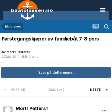
Båtforumet
Førstegangskjøper av familiebåt 7-8 pers
Av Mort1 Petters1
27.Mai.2014
i
Båtforumet
Svar på dette emnet
FORRIGE
Side 1 av 2
NESTE
Mort1 Petters1