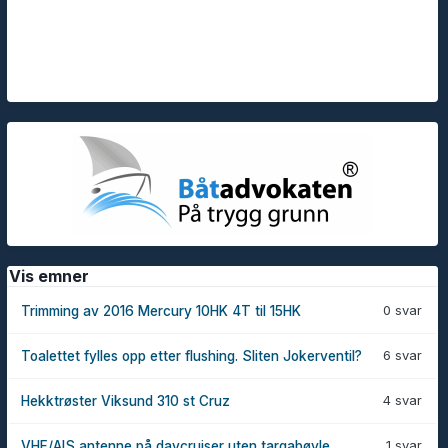
Vis emner
0 svar
Trimming av 2016 Mercury 10HK 4T til 15HK
6 svar
Toalettet fylles opp etter flushing. Sliten Jokerventil?
4 svar
Hekktrøster Viksund 310 st Cruz
1 svar
VHF/AIS antenne på daycruiser uten targabøyle