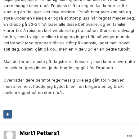
være mange timer utpå. En plass til å ta seg en lur, kunne skifte
klær, og en do, gjør livet mye enklere. En båt hvor man kan stå og
styre under en kalesje er også et stort pluss når regnet melder seg.
En draco på 23-24 fot løser alle disse behovene, og en familie
klarer fint å reise en kort weekend og bo i båten. Større er selvsagt
bedre, men i valget mellom trangt og ingen båt, så velger man da
vel trangt? Med dracoen får du stått på vannski, laget mat, sovet,
solt deg, badet, gått på do... men en Nidelv 24 er en bedre turbåt.
Skal du for det meste på dagsturer i finværet, men kunne overnatte
en sjelden gang iblant, ja da hadde jeg gått for Dracoen.
Overnatter dere derimot regelmessig ville jeg gått for Nidelven...
men aller helst hadde jeg byttet bilen i en billigere en og brukt
mellom legget på en større båt.
Mort1 Petters1