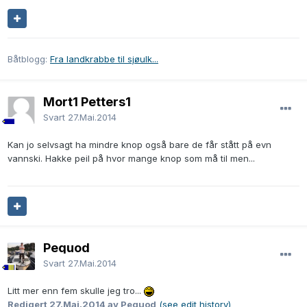
Båtblogg:
Fra landkrabbe til sjøulk...
Mort1 Petters1
Svart
27.Mai.2014
Kan jo selvsagt ha mindre knop også bare de får stått på evn
vannski. Hakke peil på hvor mange knop som må til men...
Pequod
Svart
27.Mai.2014
Litt mer enn fem skulle jeg tro...
Redigert
27.Mai.2014
av Pequod
(see edit history)