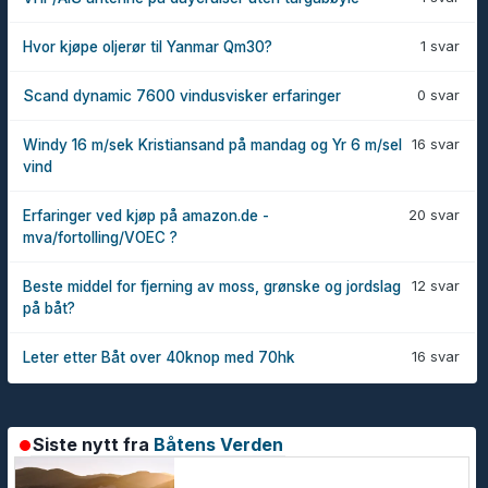
1 svar
Hvor kjøpe oljerør til Yanmar Qm30?
0 svar
Scand dynamic 7600 vindusvisker erfaringer
16 svar
Windy 16 m/sek Kristiansand på mandag og Yr 6 m/sel
vind
20 svar
Erfaringer ved kjøp på amazon.de -
mva/fortolling/VOEC ?
12 svar
Beste middel for fjerning av moss, grønske og jordslag
på båt?
16 svar
Leter etter Båt over 40knop med 70hk
Siste nytt fra
Båtens Verden