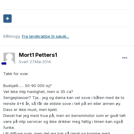
Båtblogg:
Fra landkrabbe til sjøulk...
Mort1 Petters1
Svart
27.Mai.2014
Takk for svar.
Budsjett...... 50-90 000 isj?
Vet ikke mtp hastighet, men si 35 ca?
Sengeplasser? Tja... jeg og dama kan vel sove i båten med de to
minste 4+6 år, så får de eldste sove i telt på en eller annen øy.
Dass er ikke must, men kjekt.
Diesel har jeg mest trua på, men en bensinmotor som er godt tatt
vare på mtp servicer og ikke drikker meg fattig i timen kan også
funke.
Litt diffuse svar, men det jeg har så langt og komme med.