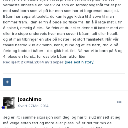
varmeste anbefale en Nidelv 24 som en førstegangsbåt for et par
med små barn som vil på tur men som har et begrenset budsjett.
Båten har separat toalett, du kan legge kidsa til å sove til man
kommer fram... den er fin å bade og fiske fra, fin å å lage mat i, fin
å spise i, rimelig å eie... Se feks at du seiler denne til koster med ett
eller tre stopp underveis hvor man sover i båten, telt eller hotell...
og at man tilbringer en uke på koster i et stort familietelt. Når vår
famile bestod kun av mann, kone, hund og et lite barn, dro vi på
ferie og bodde i båten - det gikk helt fint. Nå har vi to barn på 6 og
4, pluss en hund... for oss ble båten altfor liten
Redigert
27.Mai.2014
av zooper
(see edit history)
joachimo
Svart
27.Mai.2014
Jeg er litt i samme situasjon som deg, og har til slutt innsett at jeg
må velge enten fart og moro eller plass. Nå er det for min del