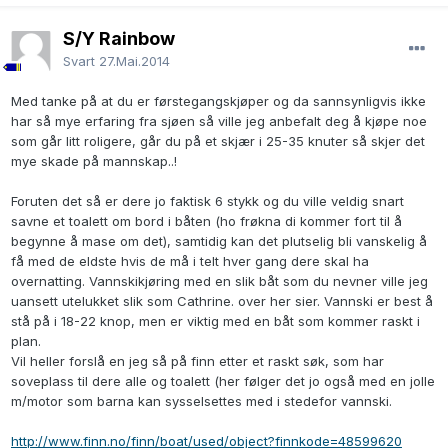
S/Y Rainbow
Svart
27.Mai.2014
Med tanke på at du er førstegangskjøper og da sannsynligvis ikke
har så mye erfaring fra sjøen så ville jeg anbefalt deg å kjøpe noe
som går litt roligere, går du på et skjær i 25-35 knuter så skjer det
mye skade på mannskap..!
Foruten det så er dere jo faktisk 6 stykk og du ville veldig snart
savne et toalett om bord i båten (ho frøkna di kommer fort til å
begynne å mase om det), samtidig kan det plutselig bli vanskelig å
få med de eldste hvis de må i telt hver gang dere skal ha
overnatting. Vannskikjøring med en slik båt som du nevner ville jeg
uansett utelukket slik som Cathrine. over her sier. Vannski er best å
stå på i 18-22 knop, men er viktig med en båt som kommer raskt i
plan.
Vil heller forslå en jeg så på finn etter et raskt søk, som har
soveplass til dere alle og toalett (her følger det jo også med en jolle
m/motor som barna kan sysselsettes med i stedefor vannski.
http://www.finn.no/finn/boat/used/object?finnkode=48599620