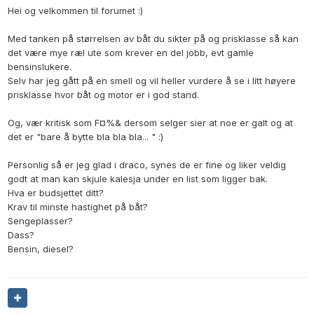
Hei og velkommen til forumet :)
Med tanken på størrelsen av båt du sikter på og prisklasse så kan
det være mye ræl ute som krever en del jobb, evt gamle
bensinslukere.
Selv har jeg gått på en smell og vil heller vurdere å se i litt høyere
prisklasse hvor båt og motor er i god stand.
Og, vær kritisk som F¤%& dersom selger sier at noe er galt og at
det er "bare å bytte bla bla bla... " :)
Personlig så er jeg glad i draco, synes de er fine og liker veldig
godt at man kan skjule kalesja under en list som ligger bak.
Hva er budsjettet ditt?
Krav til minste hastighet på båt?
Sengeplasser?
Dass?
Bensin, diesel?