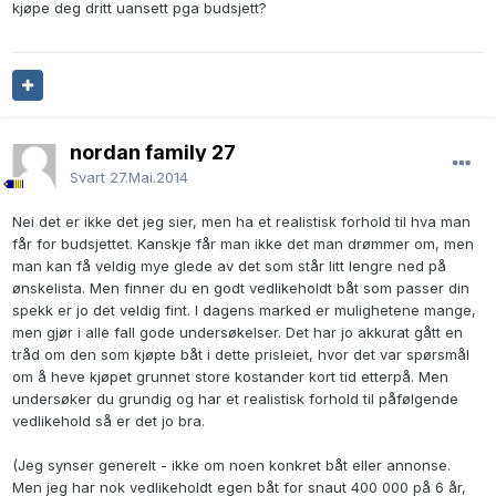
kjøpe deg dritt uansett pga budsjett?
nordan family 27
Svart
27.Mai.2014
Nei det er ikke det jeg sier, men ha et realistisk forhold til hva man
får for budsjettet. Kanskje får man ikke det man drømmer om, men
man kan få veldig mye glede av det som står litt lengre ned på
ønskelista. Men finner du en godt vedlikeholdt båt som passer din
spekk er jo det veldig fint. I dagens marked er mulighetene mange,
men gjør i alle fall gode undersøkelser. Det har jo akkurat gått en
tråd om den som kjøpte båt i dette prisleiet, hvor det var spørsmål
om å heve kjøpet grunnet store kostander kort tid etterpå. Men
undersøker du grundig og har et realistisk forhold til påfølgende
vedlikehold så er det jo bra.
(Jeg synser generelt - ikke om noen konkret båt eller annonse.
Men jeg har nok vedlikeholdt egen båt for snaut 400 000 på 6 år,