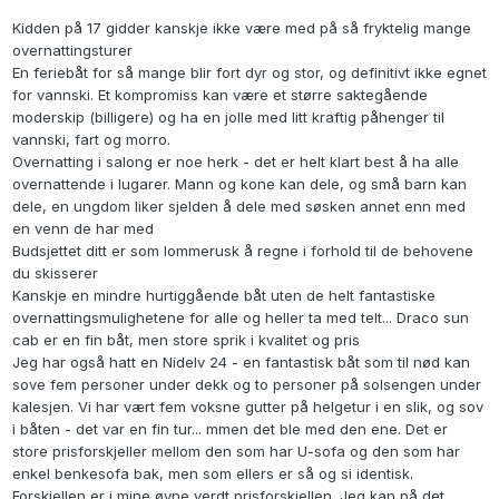
Kidden på 17 gidder kanskje ikke være med på så fryktelig mange
overnattingsturer
En feriebåt for så mange blir fort dyr og stor, og definitivt ikke egnet
for vannski. Et kompromiss kan være et større saktegående
moderskip (billigere) og ha en jolle med litt kraftig påhenger til
vannski, fart og morro.
Overnatting i salong er noe herk - det er helt klart best å ha alle
overnattende i lugarer. Mann og kone kan dele, og små barn kan
dele, en ungdom liker sjelden å dele med søsken annet enn med
en venn de har med
Budsjettet ditt er som lommerusk å regne i forhold til de behovene
du skisserer
Kanskje en mindre hurtiggående båt uten de helt fantastiske
overnattingsmulighetene for alle og heller ta med telt... Draco sun
cab er en fin båt, men store sprik i kvalitet og pris
Jeg har også hatt en Nidelv 24 - en fantastisk båt som til nød kan
sove fem personer under dekk og to personer på solsengen under
kalesjen. Vi har vært fem voksne gutter på helgetur i en slik, og sov
i båten - det var en fin tur... mmen det ble med den ene. Det er
store prisforskjeller mellom den som har U-sofa og den som har
enkel benkesofa bak, men som ellers er så og si identisk.
Forskjellen er i mine øyne verdt prisforskjellen. Jeg kan på det