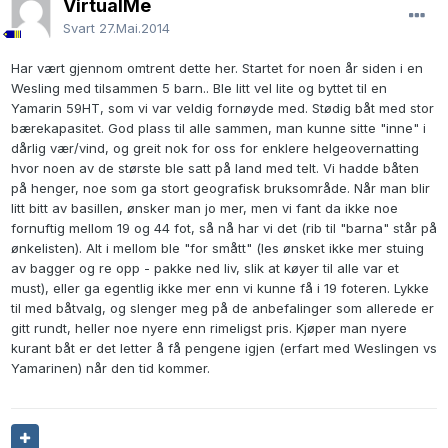
VirtualMe
Svart
27.Mai.2014
Har vært gjennom omtrent dette her. Startet for noen år siden i en
Wesling med tilsammen 5 barn.. Ble litt vel lite og byttet til en
Yamarin 59HT, som vi var veldig fornøyde med. Stødig båt med stor
bærekapasitet. God plass til alle sammen, man kunne sitte "inne" i
dårlig vær/vind, og greit nok for oss for enklere helgeovernatting
hvor noen av de største ble satt på land med telt. Vi hadde båten
på henger, noe som ga stort geografisk bruksområde. Når man blir
litt bitt av basillen, ønsker man jo mer, men vi fant da ikke noe
fornuftig mellom 19 og 44 fot, så nå har vi det (rib til "barna" står på
ønkelisten). Alt i mellom ble "for smått" (les ønsket ikke mer stuing
av bagger og re opp - pakke ned liv, slik at køyer til alle var et
must), eller ga egentlig ikke mer enn vi kunne få i 19 foteren. Lykke
til med båtvalg, og slenger meg på de anbefalinger som allerede er
gitt rundt, heller noe nyere enn rimeligst pris. Kjøper man nyere
kurant båt er det letter å få pengene igjen (erfart med Weslingen vs
Yamarinen) når den tid kommer.