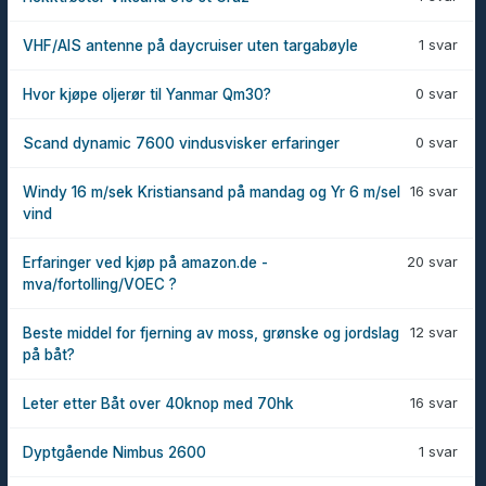
1 svar
VHF/AIS antenne på daycruiser uten targabøyle
0 svar
Hvor kjøpe oljerør til Yanmar Qm30?
0 svar
Scand dynamic 7600 vindusvisker erfaringer
16 svar
Windy 16 m/sek Kristiansand på mandag og Yr 6 m/sel
vind
20 svar
Erfaringer ved kjøp på amazon.de -
mva/fortolling/VOEC ?
12 svar
Beste middel for fjerning av moss, grønske og jordslag
på båt?
16 svar
Leter etter Båt over 40knop med 70hk
1 svar
Dyptgående Nimbus 2600