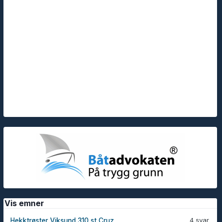
Vis emner
4 svar
Hekktrøster Viksund 310 st Cruz