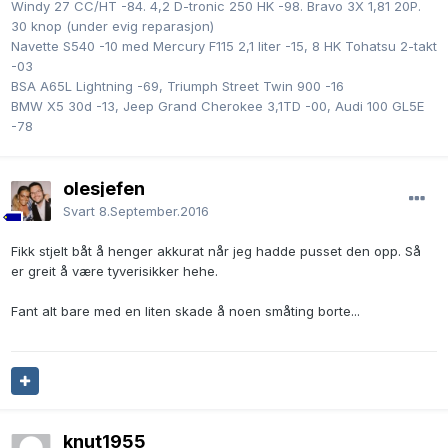
Windy 27 CC/HT -84. 4,2 D-tronic 250 HK -98. Bravo 3X 1,81 20P.
30 knop (under evig reparasjon)
Navette S540 -10 med Mercury F115 2,1 liter -15, 8 HK Tohatsu 2-takt
-03
BSA A65L Lightning -69, Triumph Street Twin 900 -16
BMW X5 30d -13, Jeep Grand Cherokee 3,1TD -00, Audi 100 GL5E
-78
olesjefen
Svart
8.September.2016
Fikk stjelt båt å henger akkurat når jeg hadde pusset den opp. Så
er greit å være tyverisikker hehe.
Fant alt bare med en liten skade å noen småting borte...
knut1955