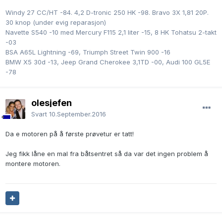
Windy 27 CC/HT -84. 4,2 D-tronic 250 HK -98. Bravo 3X 1,81 20P.
30 knop (under evig reparasjon)
Navette S540 -10 med Mercury F115 2,1 liter -15, 8 HK Tohatsu 2-takt
-03
BSA A65L Lightning -69, Triumph Street Twin 900 -16
BMW X5 30d -13, Jeep Grand Cherokee 3,1TD -00, Audi 100 GL5E
-78
olesjefen
Svart
10.September.2016
Da e motoren på å første prøvetur er tatt!
Jeg fikk låne en mal fra båtsentret så da var det ingen problem å
montere motoren.