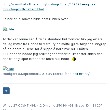
http://www.thehulltruth.com/boating-forum/459398-engine-
mounting-bolt-pattern.html
Ja her er jo samme bilde som i linken over.
At det kan lønne seg å følge standard hullmønster fikk jeg erfare
da jeg byttet fra Honda til Mercury og måtte gjøre følgende inngrep
på de nedre hullene for å slippe å bore nye hull i båten.
Til Hondaen hadde jeg brukt egendefinert hullmønster siden den
har et langt spor istedenfor faste hull nede
Redigert
8.September.2016
av teerex
(see edit history)
Windy 27 CC/HT -84. 4,2 D-tronic 250 HK -98. Bravo 3X 1,81 20P.