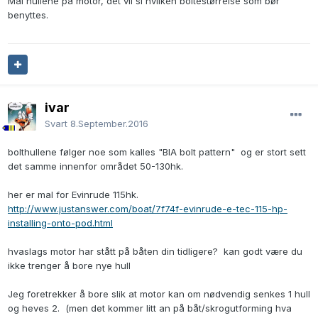
Mål hullene på motor, det vil si hvilken boltestørrelse som bør
benyttes.
ivar
Svart
8.September.2016
bolthullene følger noe som kalles "BIA bolt pattern" og er stort sett
det samme innenfor området 50-130hk.
her er mal for Evinrude 115hk.
http://www.justanswer.com/boat/7f74f-evinrude-e-tec-115-hp-
installing-onto-pod.html
hvaslags motor har stått på båten din tidligere? kan godt være du
ikke trenger å bore nye hull
Jeg foretrekker å bore slik at motor kan om nødvendig senkes 1 hull
og heves 2. (men det kommer litt an på båt/skrogutforming hva