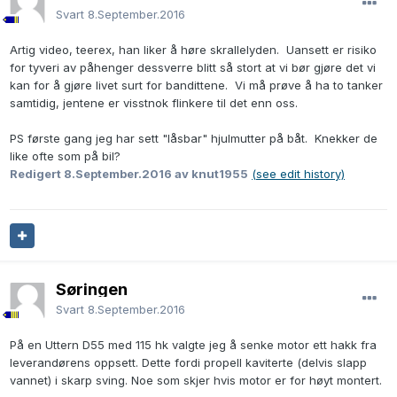
Svart
8.September.2016
Artig video, teerex, han liker å høre skrallelyden. Uansett er risiko
for tyveri av påhenger dessverre blitt så stort at vi bør gjøre det vi
kan for å gjøre livet surt for bandittene. Vi må prøve å ha to tanker
samtidig, jentene er visstnok flinkere til det enn oss.
PS første gang jeg har sett "låsbar" hjulmutter på båt. Knekker de
like ofte som på bil?
Redigert
8.September.2016
av knut1955
(see edit history)
Søringen
Svart
8.September.2016
På en Uttern D55 med 115 hk valgte jeg å senke motor ett hakk fra
leverandørens oppsett. Dette fordi propell kaviterte (delvis slapp
vannet) i skarp sving. Noe som skjer hvis motor er for høyt montert.