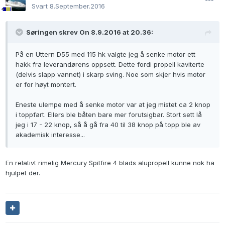
Svart
8.September.2016
Søringen skrev On 8.9.2016 at 20.36:
På en Uttern D55 med 115 hk valgte jeg å senke motor ett
hakk fra leverandørens oppsett. Dette fordi propell kaviterte
(delvis slapp vannet) i skarp sving. Noe som skjer hvis motor
er for høyt montert.
Eneste ulempe med å senke motor var at jeg mistet ca 2 knop
i toppfart. Ellers ble båten bare mer forutsigbar. Stort sett lå
jeg i 17 - 22 knop, så å gå fra 40 til 38 knop på topp ble av
akademisk interesse...
En relativt rimelig Mercury Spitfire 4 blads alupropell kunne nok ha
hjulpet der.