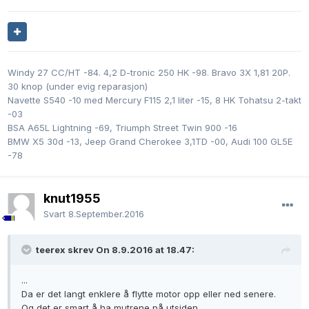
Windy 27 CC/HT -84. 4,2 D-tronic 250 HK -98. Bravo 3X 1,81 20P.
30 knop (under evig reparasjon)
Navette S540 -10 med Mercury F115 2,1 liter -15, 8 HK Tohatsu 2-takt
-03
BSA A65L Lightning -69, Triumph Street Twin 900 -16
BMW X5 30d -13, Jeep Grand Cherokee 3,1TD -00, Audi 100 GL5E
-78
knut1955
Svart
8.September.2016
teerex skrev On 8.9.2016 at 18.47:
...
Da er det langt enklere å flytte motor opp eller ned senere.
Og det er smart å ha mutrene på utsiden.