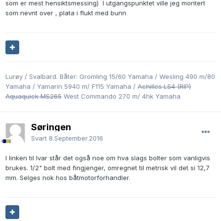
som er mest hensiktsmessing) I utgangspunktet ville jeg montert
som nevnt over , plata i flukt med bunn
Lurøy / Svalbard. Båter: Gromling 15/60 Yamaha / Wesling 490 m/80
Yamaha / Yamarin 5940 m/ F115 Yamaha /
Achilles LS4 (RIP)
Aquaquick MS265
West Commando 270 m/ 4hk Yamaha
Søringen
Svart
8.September.2016
I linken til Ivar står det også noe om hva slags bolter som vanligvis
brukes. 1/2" bolt med fingjenger, omregnet til metrisk vil det si 12,7
mm. Selges nok hos båtmotorforhandler.