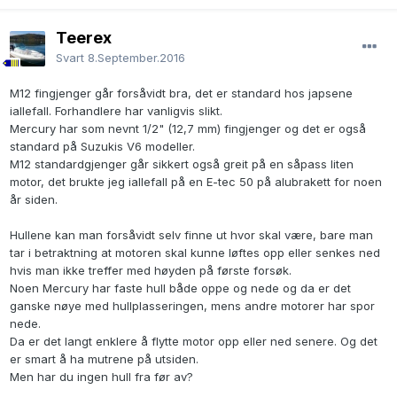
Teerex
Svart
8.September.2016
M12 fingjenger går forsåvidt bra, det er standard hos japsene
iallefall. Forhandlere har vanligvis slikt.
Mercury har som nevnt 1/2" (12,7 mm) fingjenger og det er også
standard på Suzukis V6 modeller.
M12 standardgjenger går sikkert også greit på en såpass liten
motor, det brukte jeg iallefall på en E-tec 50 på alubrakett for noen
år siden.
Hullene kan man forsåvidt selv finne ut hvor skal være, bare man
tar i betraktning at motoren skal kunne løftes opp eller senkes ned
hvis man ikke treffer med høyden på første forsøk.
Noen Mercury har faste hull både oppe og nede og da er det
ganske nøye med hullplasseringen, mens andre motorer har spor
nede.
Da er det langt enklere å flytte motor opp eller ned senere. Og det
er smart å ha mutrene på utsiden.
Men har du ingen hull fra før av?