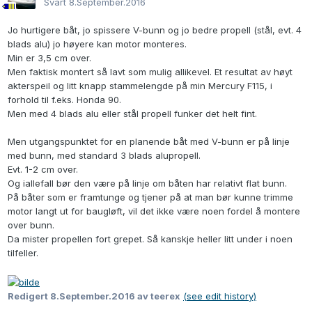
Svart
8.September.2016
Jo hurtigere båt, jo spissere V-bunn og jo bedre propell (stål, evt. 4
blads alu) jo høyere kan motor monteres.
Min er 3,5 cm over.
Men faktisk montert så lavt som mulig allikevel. Et resultat av høyt
akterspeil og litt knapp stammelengde på min Mercury F115, i
forhold til f.eks. Honda 90.
Men med 4 blads alu eller stål propell funker det helt fint.
Men utgangspunktet for en planende båt med V-bunn er på linje
med bunn, med standard 3 blads alupropell.
Evt. 1-2 cm over.
Og iallefall bør den være på linje om båten har relativt flat bunn.
På båter som er framtunge og tjener på at man bør kunne trimme
motor langt ut for baugløft, vil det ikke være noen fordel å montere
over bunn.
Da mister propellen fort grepet. Så kanskje heller litt under i noen
tilfeller.
Redigert
8.September.2016
av teerex
(see edit history)