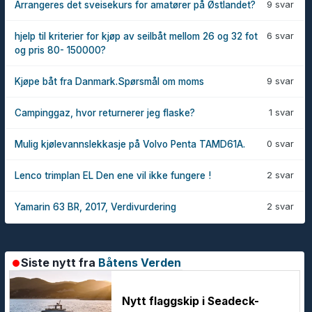
9 svar
Arrangeres det sveisekurs for amatører på Østlandet?
6 svar
hjelp til kriterier for kjøp av seilbåt mellom 26 og 32 fot
og pris 80- 150000?
9 svar
Kjøpe båt fra Danmark.Spørsmål om moms
1 svar
Campinggaz, hvor returnerer jeg flaske?
0 svar
Mulig kjølevannslekkasje på Volvo Penta TAMD61A.
2 svar
Lenco trimplan EL Den ene vil ikke fungere !
2 svar
Yamarin 63 BR, 2017, Verdivurdering
Siste nytt fra
Båtens Verden
Nytt flaggskip i Seadeck-