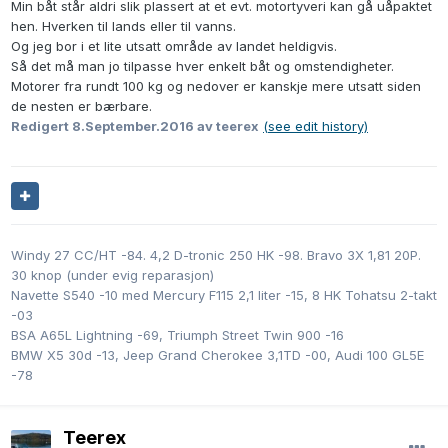
Min båt står aldri slik plassert at et evt. motortyveri kan gå uåpaktet
hen. Hverken til lands eller til vanns.
Og jeg bor i et lite utsatt område av landet heldigvis.
Så det må man jo tilpasse hver enkelt båt og omstendigheter.
Motorer fra rundt 100 kg og nedover er kanskje mere utsatt siden
de nesten er bærbare.
Redigert
8.September.2016
av teerex
(see edit history)
Windy 27 CC/HT -84. 4,2 D-tronic 250 HK -98. Bravo 3X 1,81 20P.
30 knop (under evig reparasjon)
Navette S540 -10 med Mercury F115 2,1 liter -15, 8 HK Tohatsu 2-takt
-03
BSA A65L Lightning -69, Triumph Street Twin 900 -16
BMW X5 30d -13, Jeep Grand Cherokee 3,1TD -00, Audi 100 GL5E
-78
Teerex