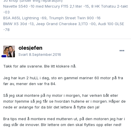
30 knop (under evig reparasjon)
Navette S540 -10 med Mercury F115 2,1 liter -15, 8 HK Tohatsu 2-takt
-03
BSA A65L Lightning -69, Triumph Street Twin 900 -16
BMW X5 30d -13, Jeep Grand Cherokee 3,1TD -00, Audi 100 GL5E
-78
olesjefen
Svart
8.September.2016
Takk for alle svarene. Ble litt klokere nå.
Jeg har kun 2 huLL i dag, sto en gammel mariner 60 motor på fra
før av, mener den var fra 84.
Så jeg skal montere på ny motor i morgen, har verken båt eller
motor hjemme så jeg får se hvordan hullene er i morgen. Håper de
nede er avlange for da blir det lettere å flytte den ja!
Bra tips med å montere med mutteren ut, på den motoren jeg har i
dag står de innover. Blir lettere om den skal flyttes opp eller ned!