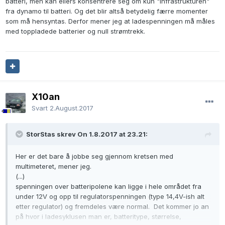
batteri, men kan ellers konsentrere seg om kun "infrastrukturen"
fra dynamo til batteri. Og det blir altså betydelig færre momenter
som må hensyntas. Derfor mener jeg at ladespenningen må måles
med toppladede batterier og null strømtrekk.
X10an
Svart
2.August.2017
StorStas skrev On 1.8.2017 at 23.21:
Her er det bare å jobbe seg gjennom kretsen med
multimeteret, mener jeg.
(...)
spenningen over batteripolene kan ligge i hele området fra
under 12V og opp til regulatorspenningen (type 14,4V-ish alt
etter regulator) og fremdeles være normal. Det kommer jo an
på hvor i ladesyklusen man er, batteritype, størrelse,