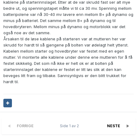
kablene på starterinnslaget. Etter at de var skrudd fast ser alt mye
bedre ut, og spenningstapet målte vi til ca 30 mv. Spenning mellom
batteripolene var nå 30-40 mv lavere enn mellom B+ på dynamo og
minus på batteriet. Det samme mellom B+ på dynamo og til
hovedbryteren. Mellom minus på dynamo og motorblokk var det
også noe av det samme.
Årsaken til de løse kablene på starteren var at mutteren her var
skrudd for hardt til så gjengene på bolten var ødelagt helt ytterst.
Kabelen mellom starter og hovedbryter var festet med en egen
mutter. Vi monterte alle kablene under denne ene mutteren for å få
festet skikkelig. Det som nå ikke er helt ok er at bolten på
starterinnslaget der kablene er festet er litt løs slik at den kan
beveges litt fram og tilbake. Sannsynligvis er den blitt trukket for
hardt til.
FORRIGE
Side 1 av 2
NESTE