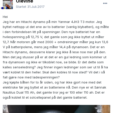
Olevine
Startet
31.Juli.2017
Hei
Jeg har en Hitachi dynamo på min Yanmar 4JH3 T3 motor. Jeg
byttet nettopp ut det ene av to batterier (vanlig blybatteri), og målte
i den forbindelsen litt på spenninger. Den nye batteriet har en
hvilespenning på 12,75 V, det gamle som jeg ikke byttet ut måler
12,7. Når motoren går med 2000 + omdreininger måler jeg kun 13,6
V på batteripolene, mens jeg måler 14,4 på dynamoen. Det er en
Hitachi dynamo, dessverre klarer jeg ikke å lese noe mer på den.
Men det jeg stusser på er at det er en gul ledning som kommer ut
fra dynamoen og ikke er tilkoblet noe, se bilde. Er det dette som
kalles senseledning? Jeg finner ingen ledninger som ser ut til å ha
vært koblet til den heller. Skal den kobles til noe sted? Vil det i så
fall gjøre noe med ladespenningen?
Jeg kjøpte båten for to år siden, og har ikke gjort noe med det
elektriske før jeg byttet et av batteriene nå. Den nye er et Sønnak
Nautilus Dual 115 Ah, det gamle tror jeg er 100 eller 110 ah. Det er
også koblet til et solcellepanel på det gamle batteriet.