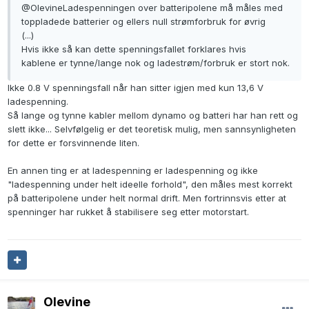
@Olevine
Ladespenningen over batteripolene må måles med
toppladede batterier og ellers null strømforbruk for øvrig
(...)
Hvis ikke så kan dette spenningsfallet forklares hvis
kablene er tynne/lange nok og ladestrøm/forbruk er stort nok.
Ikke 0.8 V spenningsfall når han sitter igjen med kun 13,6 V
ladespenning.
Så lange og tynne kabler mellom dynamo og batteri har han rett og
slett ikke... Selvfølgelig er det teoretisk mulig, men sannsynligheten
for dette er forsvinnende liten.
En annen ting er at ladespenning er ladespenning og ikke
"ladespenning under helt ideelle forhold", den måles mest korrekt
på batteripolene under helt normal drift. Men fortrinnsvis etter at
spenninger har rukket å stabilisere seg etter motorstart.
Olevine