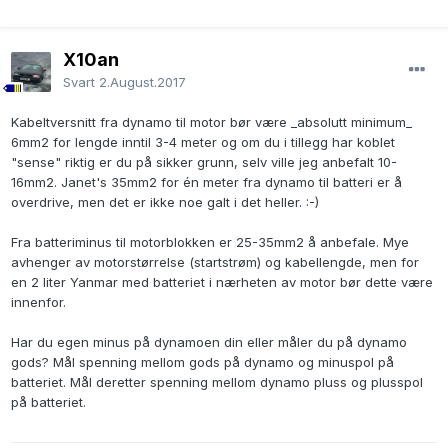
X10an
Svart
2.August.2017
Kabeltversnitt fra dynamo til motor bør være _absolutt minimum_
6mm2 for lengde inntil 3-4 meter og om du i tillegg har koblet
"sense" riktig er du på sikker grunn, selv ville jeg anbefalt 10-
16mm2. Janet's 35mm2 for én meter fra dynamo til batteri er å
overdrive, men det er ikke noe galt i det heller. :-)
Fra batteriminus til motorblokken er 25-35mm2 å anbefale. Mye
avhenger av motorstørrelse (startstrøm) og kabellengde, men for
en 2 liter Yanmar med batteriet i nærheten av motor bør dette være
innenfor.
Har du egen minus på dynamoen din eller måler du på dynamo
gods? Mål spenning mellom gods på dynamo og minuspol på
batteriet. Mål deretter spenning mellom dynamo pluss og plusspol
på batteriet.