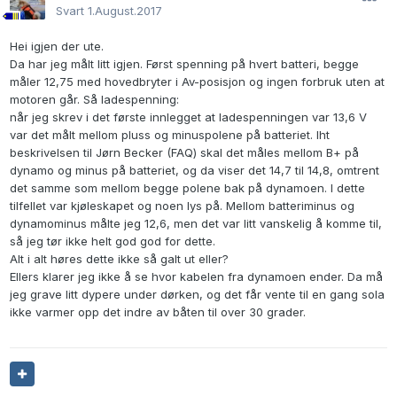
Svart
1.August.2017
Hei igjen der ute.
Da har jeg målt litt igjen. Først spenning på hvert batteri, begge
måler 12,75 med hovedbryter i Av-posisjon og ingen forbruk uten at
motoren går. Så ladespenning:
når jeg skrev i det første innlegget at ladespenningen var 13,6 V
var det målt mellom pluss og minuspolene på batteriet. Iht
beskrivelsen til Jørn Becker (FAQ) skal det måles mellom B+ på
dynamo og minus på batteriet, og da viser det 14,7 til 14,8, omtrent
det samme som mellom begge polene bak på dynamoen. I dette
tilfellet var kjøleskapet og noen lys på. Mellom batteriminus og
dynamominus målte jeg 12,6, men det var litt vanskelig å komme til,
så jeg tør ikke helt god god for dette.
Alt i alt høres dette ikke så galt ut eller?
Ellers klarer jeg ikke å se hvor kabelen fra dynamoen ender. Da må
jeg grave litt dypere under dørken, og det får vente til en gang sola
ikke varmer opp det indre av båten til over 30 grader.