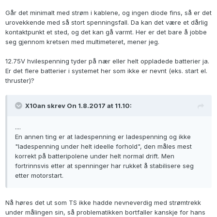
Går det minimalt med strøm i kablene, og ingen diode fins, så er det
urovekkende med så stort spenningsfall. Da kan det være et dårlig
kontaktpunkt et sted, og det kan gå varmt. Her er det bare å jobbe
seg gjennom kretsen med multimeteret, mener jeg.
12.75V hvilespenning tyder på nær eller helt oppladede batterier ja.
Er det flere batterier i systemet her som ikke er nevnt (eks. start el.
thruster)?
X10an skrev On 1.8.2017 at 11.10:
....
En annen ting er at ladespenning er ladespenning og ikke
"ladespenning under helt ideelle forhold", den måles mest
korrekt på batteripolene under helt normal drift. Men
fortrinnsvis etter at spenninger har rukket å stabilisere seg
etter motorstart.
Nå høres det ut som TS ikke hadde nevneverdig med strømtrekk
under målingen sin, så problematikken bortfaller kanskje for hans