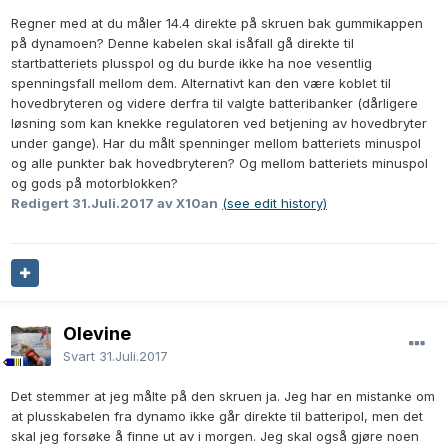
Regner med at du måler 14.4 direkte på skruen bak gummikappen
på dynamoen? Denne kabelen skal isåfall gå direkte til
startbatteriets plusspol og du burde ikke ha noe vesentlig
spenningsfall mellom dem. Alternativt kan den være koblet til
hovedbryteren og videre derfra til valgte batteribanker (dårligere
løsning som kan knekke regulatoren ved betjening av hovedbryter
under gange). Har du målt spenninger mellom batteriets minuspol
og alle punkter bak hovedbryteren? Og mellom batteriets minuspol
og gods på motorblokken?
Redigert
31.Juli.2017
av X10an
(see edit history)
Olevine
Svart
31.Juli.2017
Det stemmer at jeg målte på den skruen ja. Jeg har en mistanke om
at plusskabelen fra dynamo ikke går direkte til batteripol, men det
skal jeg forsøke å finne ut av i morgen. Jeg skal også gjøre noen