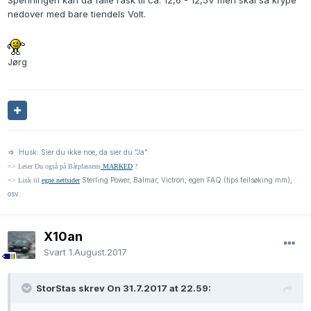
Spenningen kan da falle rask til ca. 12,6 - 12,5V men skal så krype
nedover med bare tiendels Volt.
Jørg
=> Husk: Sier du ikke noe, da sier du "Ja".
=> Leser Du også på Båtplassens
MARKED
?
Sterling Power, Balmar, Victron, egen FAQ (tips feilsøking mm),
=> Link til
egne nettsider
osv.
X10an
Svart
1.August.2017
StorStas skrev On 31.7.2017 at 22.59: