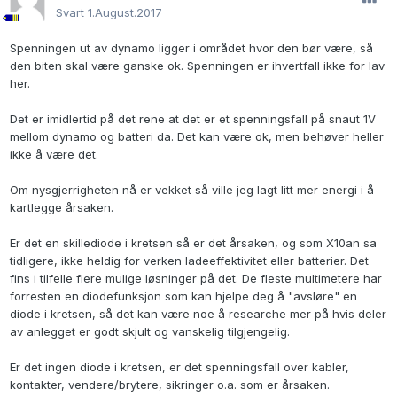
Svart
1.August.2017
Spenningen ut av dynamo ligger i området hvor den bør være, så
den biten skal være ganske ok. Spenningen er ihvertfall ikke for lav
her.
Det er imidlertid på det rene at det er et spenningsfall på snaut 1V
mellom dynamo og batteri da. Det kan være ok, men behøver heller
ikke å være det.
Om nysgjerrigheten nå er vekket så ville jeg lagt litt mer energi i å
kartlegge årsaken.
Er det en skillediode i kretsen så er det årsaken, og som X10an sa
tidligere, ikke heldig for verken ladeeffektivitet eller batterier. Det
fins i tilfelle flere mulige løsninger på det. De fleste multimetere har
forresten en diodefunksjon som kan hjelpe deg å "avsløre" en
diode i kretsen, så det kan være noe å researche mer på hvis deler
av anlegget er godt skjult og vanskelig tilgjengelig.
Er det ingen diode i kretsen, er det spenningsfall over kabler,
kontakter, vendere/brytere, sikringer o.a. som er årsaken.