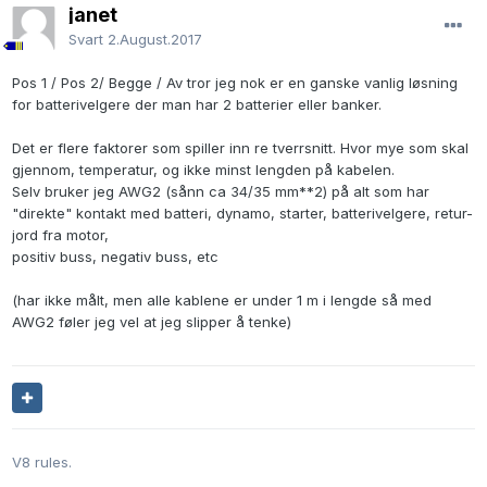
janet
Svart
2.August.2017
Pos 1 / Pos 2/ Begge / Av tror jeg nok er en ganske vanlig løsning
for batterivelgere der man har 2 batterier eller banker.
Det er flere faktorer som spiller inn re tverrsnitt. Hvor mye som skal
gjennom, temperatur, og ikke minst lengden på kabelen.
Selv bruker jeg AWG2 (sånn ca 34/35 mm**2) på alt som har
"direkte" kontakt med batteri, dynamo, starter, batterivelgere, retur-
jord fra motor,
positiv buss, negativ buss, etc
(har ikke målt, men alle kablene er under 1 m i lengde så med
AWG2 føler jeg vel at jeg slipper å tenke)
V8 rules.