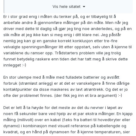
batteriets tilstand, hvor utladet det er, forholdet mellom
Vis hele sitatet
dynamokapasitet og batteribank, om man har ekstern sense
på dynamoen, parallelt forbruk fra annet utstyr m.v. Kan man
Er i stor grad enig i måten du tenker på, og er tilbøyelig til å
ta høyde for alt dette og fremdeles gi en korrekt konklusjon
anbefale andre å gjennomføre målinger på din måte. Men når jeg
utifra en tilfeldig spenningsmåling litt etter oppstart? Jeg vil si
driver med dette til daglig så gjør jeg ting noe anderledes, og på en
klart nei til det.
slik måte at jeg ikke kan si meg enig i ditt klare nei. Jeg påstår
nemlig jeg kan gi en ganske korrekt konklusjon etter tre-fire
velvalgte spenningsmålinger litt etter oppstart, selv uten å kjenne til
variablene du ramser opp.
Trådstarters problem ville jeg trolig
funnet betydelig raskere enn tiden det har tatt meg å skrive dette
innlegget :-)
En stor ulempe med å måle med fulladete batterier og avslått
forbruk (strømløst anlegg) er at det er vanskeligere å finne dårlige
kontaktpunkter da disse maskeres av lavt atrøntrekk. Og det er jo
ofte der problemet finnes. (der fikk jeg inn et bra argument) :-)
Det er lett å ta høyde for det meste av det du nevner i løpet av
noen få sekunder bare ved hjelp av et par ekstra målinger. En kjapp
måling (millivolt) over en kabel (f.eks fra batteri til hovedbryter eller
dynamo) i kombinasjon med visuell referanse på kabellengde og
kvadrat, og en hånd på dynamoen for å kjenne temperaturen, sier