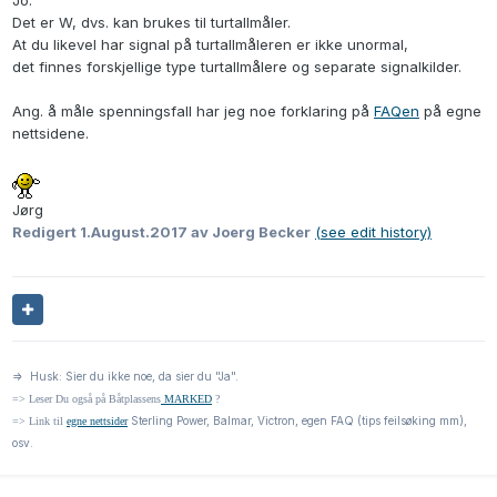
Jo.
Det er W, dvs. kan brukes til turtallmåler.
At du likevel har signal på turtallmåleren er ikke unormal,
det finnes forskjellige type turtallmålere og separate signalkilder.
Ang. å måle spenningsfall har jeg noe forklaring på
FAQen
på egne
nettsidene.
Jørg
Redigert
1.August.2017
av Joerg Becker
(see edit history)
=> Husk: Sier du ikke noe, da sier du "Ja".
=> Leser Du også på Båtplassens
MARKED
?
Sterling Power, Balmar, Victron, egen FAQ (tips feilsøking mm),
=> Link til
egne nettsider
osv.