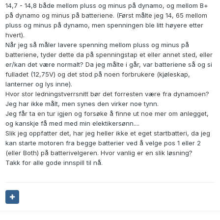
14,7 - 14,8 både mellom pluss og minus på dynamo, og mellom B+
på dynamo og minus på batteriene. (Først målte jeg 14, 65 mellom
pluss og minus på dynamo, men spenningen ble litt høyere etter
hvert).
Når jeg så måler lavere spenning mellom pluss og minus på
batteriene, tyder dette da på spenningstap et eller annet sted, eller
er/kan det være normalt? Da jeg målte i går, var batteriene så og si
fulladet (12,75V) og det stod på noen forbrukere (kjøleskap,
lanterner og lys inne).
Hvor stor ledningstverrsnitt bør det forresten være fra dynamoen?
Jeg har ikke målt, men synes den virker noe tynn.
Jeg får ta en tur igjen og forsøke å finne ut noe mer om anlegget,
og kanskje få med med min elektikersønn....
Slik jeg oppfatter det, har jeg heller ikke et eget startbatteri, da jeg
kan starte motoren fra begge batterier ved å velge pos 1 eller 2
(eller Both) på batterivelgeren. Hvor vanlig er en slik løsning?
Takk for alle gode innspill til nå.