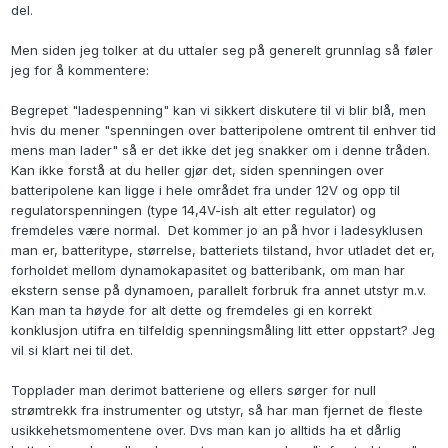
del.
Men siden jeg tolker at du uttaler seg på generelt grunnlag så føler
jeg for å kommentere:
Begrepet "ladespenning" kan vi sikkert diskutere til vi blir blå, men
hvis du mener "spenningen over batteripolene omtrent til enhver tid
mens man lader" så er det ikke det jeg snakker om i denne tråden.
Kan ikke forstå at du heller gjør det, siden spenningen over
batteripolene kan ligge i hele området fra under 12V og opp til
regulatorspenningen (type 14,4V-ish alt etter regulator) og
fremdeles være normal. Det kommer jo an på hvor i ladesyklusen
man er, batteritype, størrelse, batteriets tilstand, hvor utladet det er,
forholdet mellom dynamokapasitet og batteribank, om man har
ekstern sense på dynamoen, parallelt forbruk fra annet utstyr m.v.
Kan man ta høyde for alt dette og fremdeles gi en korrekt
konklusjon utifra en tilfeldig spenningsmåling litt etter oppstart? Jeg
vil si klart nei til det.
Topplader man derimot batteriene og ellers sørger for null
strømtrekk fra instrumenter og utstyr, så har man fjernet de fleste
usikkehetsmomentene over. Dvs man kan jo alltids ha et dårlig