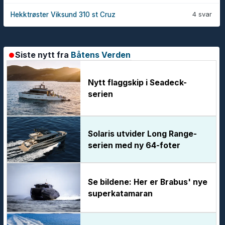
4 svar
Hekktrøster Viksund 310 st Cruz
Siste nytt fra
Båtens Verden
Nytt flaggskip i Seadeck-
serien
Solaris utvider Long Range-
serien med ny 64-foter
Se bildene: Her er Brabus' nye
superkatamaran