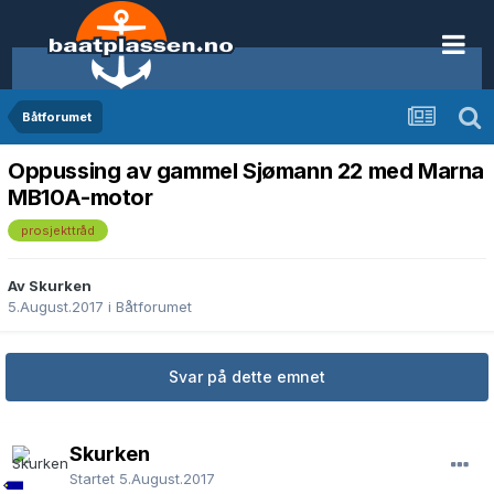
Båtforumet
Oppussing av gammel Sjømann 22 med Marna
MB10A-motor
prosjekttråd
Av Skurken
5.August.2017
i
Båtforumet
Svar på dette emnet
Skurken
Startet
5.August.2017