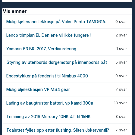
Vis emner
0 svar
Mulig kjølevannslekkasje på Volvo Penta TAMD61A.
2 svar
Lenco trimplan EL Den ene vil ikke fungere !
1 svar
Yamarin 63 BR, 2017, Verdivurdering
5 svar
Styring av utenbords dorgemotor på innenbords båt
0 svar
Endestykker på fenderlist til Nimbus 4000
7 svar
Mulig oljelekkasjen VP MS4 gear
18 svar
Lading av baugtruster batteri, vp kamd 300a
8 svar
Trimming av 2016 Mercury 10HK 4T til 15HK
7 svar
Toalettet fylles opp etter flushing. Sliten Jokerventil?