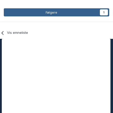
Følgere
1
Vis emneliste