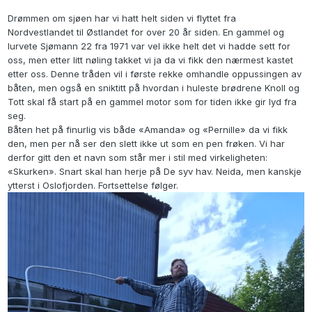
Drømmen om sjøen har vi hatt helt siden vi flyttet fra
Nordvestlandet til Østlandet for over 20 år siden. En gammel og
lurvete Sjømann 22 fra 1971 var vel ikke helt det vi hadde sett for
oss, men etter litt nøling takket vi ja da vi fikk den nærmest kastet
etter oss. Denne tråden vil i første rekke omhandle oppussingen av
båten, men også en sniktitt på hvordan i huleste brødrene Knoll og
Tott skal få start på en gammel motor som for tiden ikke gir lyd fra
seg.
Båten het på finurlig vis både «Amanda» og «Pernille» da vi fikk
den, men per nå ser den slett ikke ut som en pen frøken. Vi har
derfor gitt den et navn som står mer i stil med virkeligheten:
«Skurken». Snart skal han herje på De syv hav. Neida, men kanskje
ytterst i Oslofjorden. Fortsettelse følger.