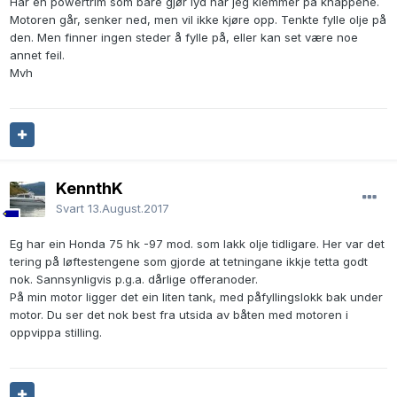
Har en powertrim som bare gjør lyd når jeg klemmer på knappene.
Motoren går, senker ned, men vil ikke kjøre opp. Tenkte fylle olje på
den. Men finner ingen steder å fylle på, eller kan set være noe
annet feil.
Mvh
KennthK
Svart
13.August.2017
Eg har ein Honda 75 hk -97 mod. som lakk olje tidligare. Her var det
tering på løftestengene som gjorde at tetningane ikkje tetta godt
nok. Sannsynligvis p.g.a. dårlige offeranoder.
På min motor ligger det ein liten tank, med påfyllingslokk bak under
motor. Du ser det nok best fra utsida av båten med motoren i
oppvippa stilling.