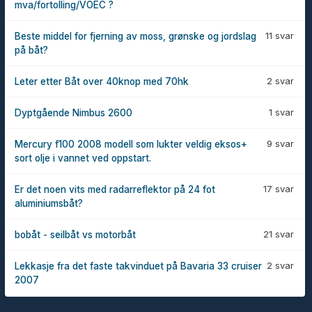
mva/fortolling/VOEC ?
11 svar
Beste middel for fjerning av moss, grønske og jordslag
på båt?
2 svar
Leter etter Båt over 40knop med 70hk
1 svar
Dyptgående Nimbus 2600
9 svar
Mercury f100 2008 modell som lukter veldig eksos+
sort olje i vannet ved oppstart.
17 svar
Er det noen vits med radarreflektor på 24 fot
aluminiumsbåt?
21 svar
bobåt - seilbåt vs motorbåt
2 svar
Lekkasje fra det faste takvinduet på Bavaria 33 cruiser
2007