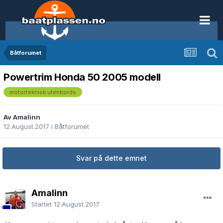
Båtforumet
Powertrim Honda 50 2005 modell
motorteknisk utenbords
Av Amalinn
12.August.2017
i
Båtforumet
Svar på dette emnet
Amalinn
Startet
12.August.2017