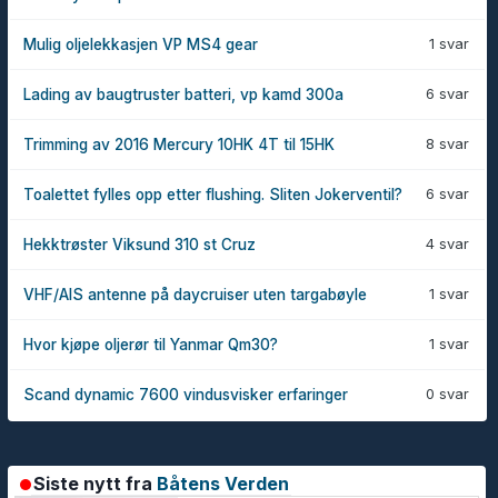
1 svar
Mulig oljelekkasjen VP MS4 gear
6 svar
Lading av baugtruster batteri, vp kamd 300a
8 svar
Trimming av 2016 Mercury 10HK 4T til 15HK
6 svar
Toalettet fylles opp etter flushing. Sliten Jokerventil?
4 svar
Hekktrøster Viksund 310 st Cruz
1 svar
VHF/AIS antenne på daycruiser uten targabøyle
1 svar
Hvor kjøpe oljerør til Yanmar Qm30?
0 svar
Scand dynamic 7600 vindusvisker erfaringer
Siste nytt fra
Båtens Verden