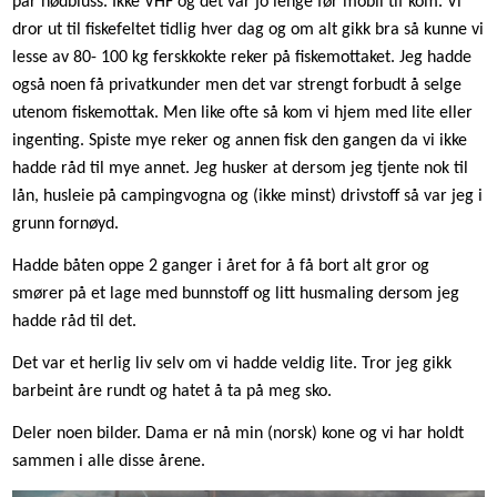
par nødbluss. Ikke VHF og det var jo lenge før mobil tlf kom. Vi
dror ut til fiskefeltet tidlig hver dag og om alt gikk bra så kunne vi
lesse av 80- 100 kg ferskkokte reker på fiskemottaket. Jeg hadde
også noen få privatkunder men det var strengt forbudt å selge
utenom fiskemottak. Men like ofte så kom vi hjem med lite eller
ingenting. Spiste mye reker og annen fisk den gangen da vi ikke
hadde råd til mye annet. Jeg husker at dersom jeg tjente nok til
lån, husleie på campingvogna og (ikke minst) drivstoff så var jeg i
grunn fornøyd.
Hadde båten oppe 2 ganger i året for å få bort alt gror og
smører på et lage med bunnstoff og litt husmaling dersom jeg
hadde råd til det.
Det var et herlig liv selv om vi hadde veldig lite. Tror jeg gikk
barbeint åre rundt og hatet å ta på meg sko.
Deler noen bilder. Dama er nå min (norsk) kone og vi har holdt
sammen i alle disse årene.