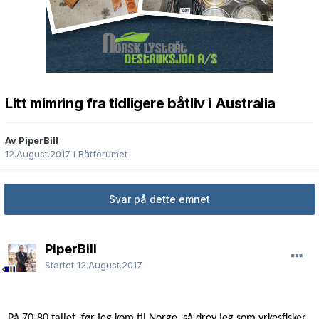
Litt mimring fra tidligere båtliv i Australia
Av PiperBill
12.August.2017
i
Båtforumet
Svar på dette emnet
PiperBill
Startet
12.August.2017
På 70-80 tallet, før jeg kom til Norge, så drev jeg som yrkesfisker