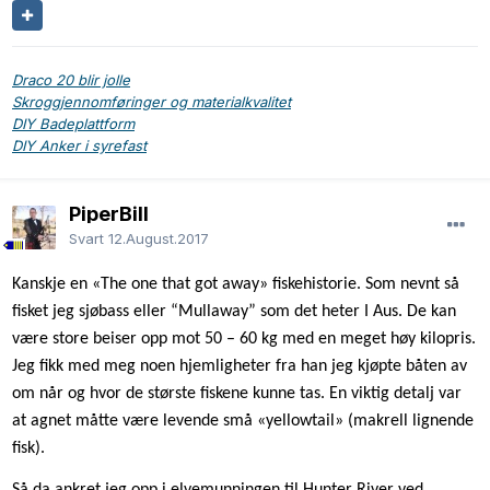
Draco 20 blir jolle
Skroggjennomføringer og materialkvalitet
DIY Badeplattform
DIY Anker i syrefast
PiperBill
Svart
12.August.2017
Kanskje
en «The one that got away»
fiskehistorie
.
Som nevnt så
fisket jeg sjøbass eller “Mullaway” som det heter I Aus. De kan
være store beiser opp mot 50 – 60 kg med en meget høy kilopris.
Jeg fikk med meg noen hjemligheter fra han jeg kjøpte båten av
om når og hvor de største fiskene kunne tas. En viktig detalj var
at agnet måtte være levende små «yellowtail» (makrell lignende
fisk).