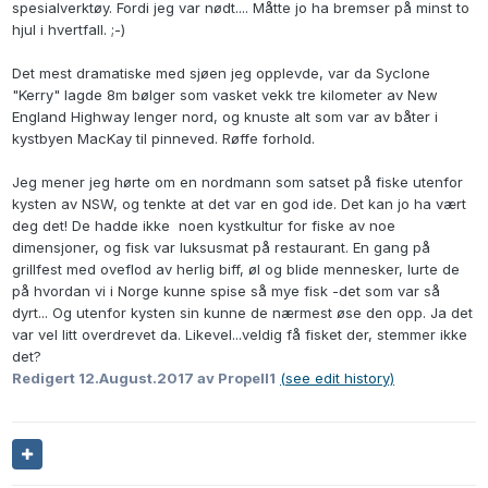
spesialverktøy. Fordi jeg var nødt.... Måtte jo ha bremser på minst to
hjul i hvertfall. ;-)
Det mest dramatiske med sjøen jeg opplevde, var da Syclone
"Kerry" lagde 8m bølger som vasket vekk tre kilometer av New
England Highway lenger nord, og knuste alt som var av båter i
kystbyen MacKay til pinneved. Røffe forhold.
Jeg mener jeg hørte om en nordmann som satset på fiske utenfor
kysten av NSW, og tenkte at det var en god ide. Det kan jo ha vært
deg det! De hadde ikke noen kystkultur for fiske av noe
dimensjoner, og fisk var luksusmat på restaurant. En gang på
grillfest med oveflod av herlig biff, øl og blide mennesker, lurte de
på hvordan vi i Norge kunne spise så mye fisk -det som var så
dyrt... Og utenfor kysten sin kunne de nærmest øse den opp. Ja det
var vel litt overdrevet da. Likevel...veldig få fisket der, stemmer ikke
det?
Redigert
12.August.2017
av Propell1
(see edit history)