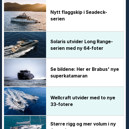
Nytt flaggskip i Seadeck-
serien
Solaris utvider Long Range-
serien med ny 64-foter
Se bildene: Her er Brabus' nye
superkatamaran
Wellcraft utvider med to nye
33-fotere
Større rigg og mer volum i ny