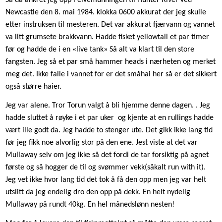
Så da ankret jeg opp i elvemunningen til Hunter River ved
Newcastle den 8. mai 1984. klokka 0600 akkurat der jeg skulle
etter instruksen til mesteren. Det var akkurat fjærvann og vannet
va litt grumsete brakkvann. Hadde fisket yellowtail et par timer
før og hadde de i en «live tank» Så alt va klart til den store
fangsten. Jeg så et par små hammer heads i nærheten og merket
meg det. Ikke falle i vannet for er det småhai her så er det sikkert
også større haier.
Jeg var alene. Tror Torun valgt å bli hjemme denne dagen. . Jeg
hadde sluttet å røyke i et par uker
og kjente at en rullings hadde
vært ille godt da. Jeg hadde to stenger ute. Det gikk ikke lang tid
før jeg fikk noe alvorlig stor på den ene. Jest viste at det var
Mullaway selv om jeg ikke så det fordi de tar forsiktig på agnet
første og så hogger de til og svømmer vekk(såkalt run with it).
Jeg vet ikke hvor lang tid det tok å få den opp men jeg var helt
utslitt da jeg endelig dro den opp på dekk. En helt nydelig
Mullaway på rundt 40kg. En hel månedslønn nesten!