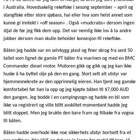
i Australia. Hovedsakelig rekefiske i sesong september – april og
stangfiske etter store sjøbass, hai eller hva som helst annet som
kunne gi inntekt i «off season» . Også «mudcrabs» dersom ingen
stjal de før jeg fikk dem opp. Det var nemlig ikke lov å ta andre
jobber dersom man skulle beholder konsesjon til rekefiske.
Båten jeg hadde var en selvbygg plast og finer skrog fra sent 50
tallet som lignet de gamle PT båter fra marinen og med en BMC
Commander diesel motor. Motoren gikk og gikk og jeg kan ikke
huske å ha byttet olje på den en gang. Stort sett alt utstyr var
hjemmesnekrete av den opprinnelig eieren. Han tjent seg ganske
komfortabel før han la opp og jeg kjøpte båten til $7,000 AUD
den gangen. Jeg bodde i en campingvogn og hadde en bil som
ikke va registrert og ville blitt avskiltet momentant hadde jeg
blitt stoppet. Men jeg brukte den bare fram og tilbake fra vogna
til båten.
Båten hadde overhode ikke noe sikkerhets utstyr bortsett fra et