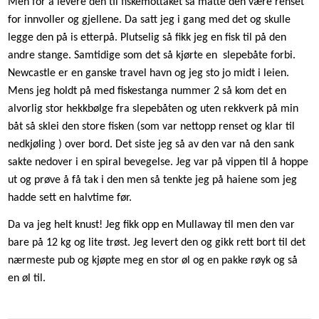
Men for å levere den til fiskemottaket så måtte den være renset
for innvoller og gjellene. Da satt jeg i gang med det og skulle
legge den på is etterpå. Plutselig så fikk jeg en fisk til på den
andre stange. Samtidige som det så kjørte en
slepebåte forbi.
Newcastle er en ganske travel havn og jeg sto jo midt i leien.
Mens jeg holdt på med fiskestanga nummer 2 så kom det en
alvorlig stor hekkbølge fra slepebåten og uten rekkverk på min
båt så sklei den store fisken (som var nettopp renset og klar til
nedkjøling ) over bord. Det siste jeg så av den var nå den sank
sakte nedover i en spiral bevegelse. Jeg var på vippen til å hoppe
ut og prøve å få tak i den men så tenkte jeg på haiene som jeg
hadde sett en halvtime før.
Da va jeg helt knust! Jeg fikk opp en Mullaway til men den var
bare på 12 kg og lite trøst. Jeg levert den og gikk rett bort til det
nærmeste pub og kjøpte meg en stor øl og en pakke røyk og så
en øl til.