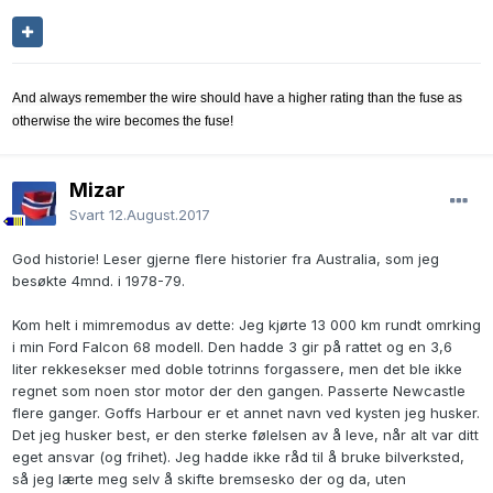
And always remember the wire should have a higher rating than the fuse as
otherwise the wire becomes the fuse!
Mizar
Svart
12.August.2017
God historie! Leser gjerne flere historier fra Australia, som jeg
besøkte 4mnd. i 1978-79.
Kom helt i mimremodus av dette: Jeg kjørte 13 000 km rundt omrking
i min Ford Falcon 68 modell. Den hadde 3 gir på rattet og en 3,6
liter rekkesekser med doble totrinns forgassere, men det ble ikke
regnet som noen stor motor der den gangen. Passerte Newcastle
flere ganger. Goffs Harbour er et annet navn ved kysten jeg husker.
Det jeg husker best, er den sterke følelsen av å leve, når alt var ditt
eget ansvar (og frihet). Jeg hadde ikke råd til å bruke bilverksted,
så jeg lærte meg selv å skifte bremsesko der og da, uten