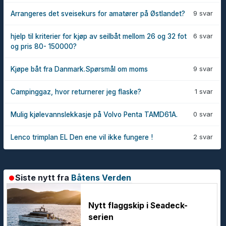
9 svar
Arrangeres det sveisekurs for amatører på Østlandet?
6 svar
hjelp til kriterier for kjøp av seilbåt mellom 26 og 32 fot
og pris 80- 150000?
9 svar
Kjøpe båt fra Danmark.Spørsmål om moms
1 svar
Campinggaz, hvor returnerer jeg flaske?
0 svar
Mulig kjølevannslekkasje på Volvo Penta TAMD61A.
2 svar
Lenco trimplan EL Den ene vil ikke fungere !
Siste nytt fra
Båtens Verden
Nytt flaggskip i Seadeck-
serien