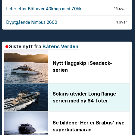
16 svar
Leter etter Båt over 40knop med 70hk
1 svar
Dyptgående Nimbus 2600
Siste nytt fra
Båtens Verden
Nytt flaggskip i Seadeck-
serien
Solaris utvider Long Range-
serien med ny 64-foter
Se bildene: Her er Brabus' nye
superkatamaran