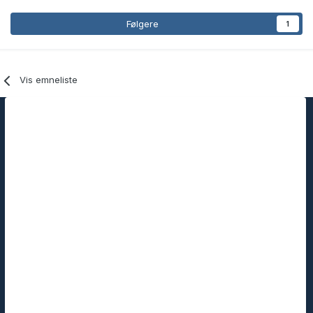
Følgere
1
Vis emneliste