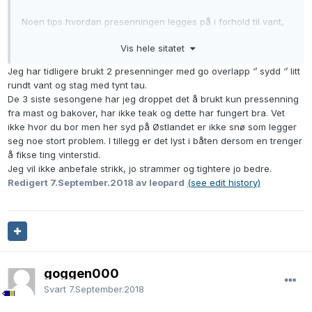
Noen tips hvordan presenningen legges på i forhold til vant,
akterstag og wire i riggen? Gjerne med bilder av beste
Vis hele sitatet
praksis!
Jeg har tidligere brukt 2 presenninger med go overlapp ‘’ sydd ‘’ litt
Tenkte å dra tau under båten for å feste, noen sier strikk er
rundt vant og stag med tynt tau.
bedre. Forslag til hvor slik strikk kan anskaffes?
De 3 siste sesongene har jeg droppet det å brukt kun pressenning
fra mast og bakover, har ikke teak og dette har fungert bra. Vet
ikke hvor du bor men her syd på Østlandet er ikke snø som legger
seg noe stort problem. I tillegg er det lyst i båten dersom en trenger
å fikse ting vinterstid.
Jeg vil ikke anbefale strikk, jo strammer og tightere jo bedre.
Redigert
7.September.2018
av leopard
(see edit history)
goggen000
Svart
7.September.2018