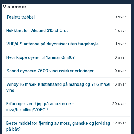
Vis emner
0 svar
Toalett trøbbel
4 svar
Hekktrøster Viksund 310 st Cruz
1 svar
VHF/AIS antenne på daycruiser uten targabøyle
0 svar
Hvor kjøpe oljerør til Yanmar Qm30?
0 svar
Scand dynamic 7600 vindusvisker erfaringer
16 svar
Windy 16 m/sek Kristiansand på mandag og Yr 6 m/sel
vind
20 svar
Erfaringer ved kjøp på amazon.de -
mva/fortolling/VOEC ?
12 svar
Beste middel for fjerning av moss, grønske og jordslag
på båt?