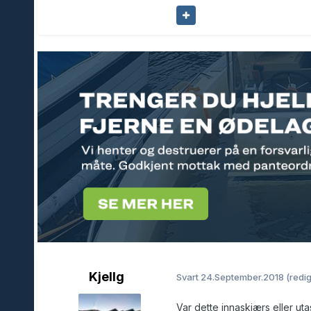
Kjellg
Svart
24.September.2018
(redig
Var dette innaskjærs eller ut