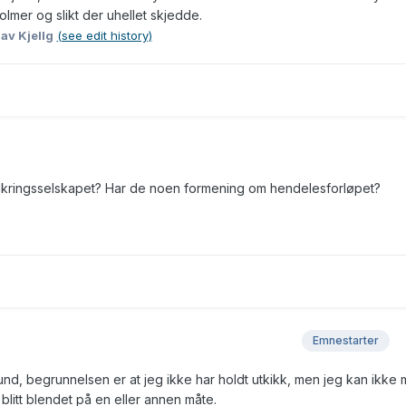
lmer og slikt der uhellet skjedde.
8
av Kjellg
(see edit history)
sikringsselskapet? Har de noen formening om hendelesforløpet?
Emnestarter
 sund, begrunnelsen er at jeg ikke har holdt utkikk, men jeg kan ikke 
litt blendet på en eller annen måte.