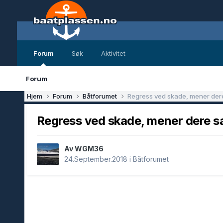
Forum
Søk
Aktivitet
Forum
Hjem
Forum
Båtforumet
Regress ved skade, mener dere
Regress ved skade, mener dere s
Av WGM36
24.September.2018
i
Båtforumet