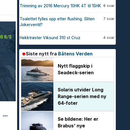
8 svar
Trimming av 2016 Mercury 10HK 4T til 15HK
7 svar
Toalettet fylles opp etter flushing. Sliten
Jokerventil?
4 svar
Hekktrøster Viksund 310 st Cruz
Siste nytt fra
Båtens Verden
Nytt flaggskip i
Seadeck-serien
Solaris utvider Long
Range-serien med ny
64-foter
Se bildene: Her er
Brabus' nye