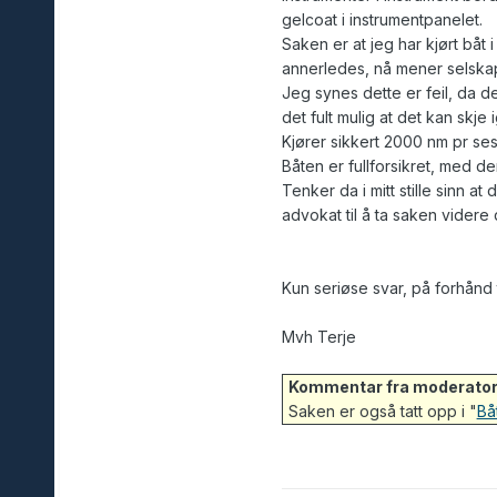
gelcoat i instrumentpanelet.
Saken er at jeg har kjørt båt 
annerledes, nå mener selskape
Jeg synes dette er feil, da de
det fult mulig at det kan skje i
Kjører sikkert 2000 nm pr se
Båten er fullforsikret, med d
Tenker da i mitt stille sinn a
advokat til å ta saken videre 
Kun seriøse svar, på forhånd 
Mvh Terje
Kommentar fra moderator
Saken er også tatt opp i "
Bå