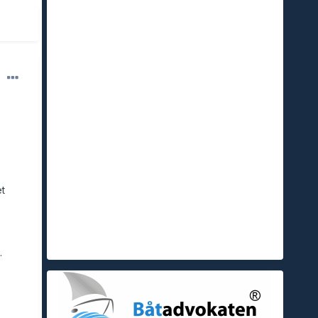
p
t
.