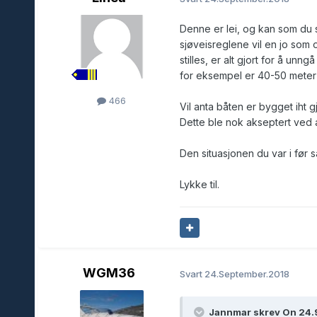
Denne er lei, og kan som du s
sjøveisreglene vil en jo som 
stilles, er alt gjort for å unn
for eksempel er 40-50 meter s
466
Vil anta båten er bygget iht 
Dette ble nok akseptert ved a
Den situasjonen du var i før
Lykke til.
WGM36
Svart
24.September.2018
Jannmar skrev On 24.9