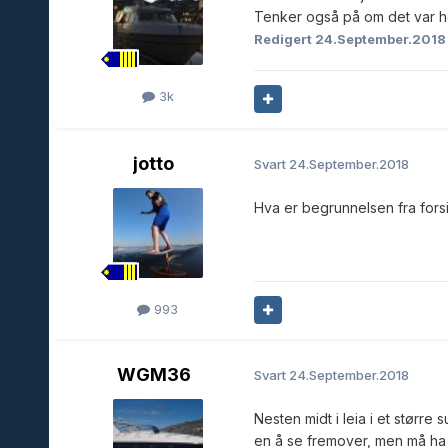
Tenker også på om det var ho
Redigert
24.September.201
3k
jotto
Svart
24.September.2018
Hva er begrunnelsen fra for
993
WGM36
Svart
24.September.2018
Nesten midt i leia i et større
en å se fremover, men må ha b