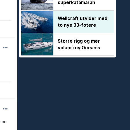
superkatamaran
Wellcraft utvider med
to nye 33-fotere
Større rigg og mer
volum i ny Oceanis
mer