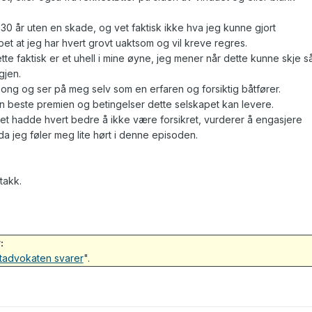
i 30 år uten en skade, og vet faktisk ikke hva jeg kunne gjort
t at jeg har hvert grovt uaktsom og vil kreve regres.
tte faktisk er et uhell i mine øyne, jeg mener når dette kunne skje s
gjen.
song og ser på meg selv som en erfaren og forsiktig båtfører.
en beste premien og betingelser dette selskapet kan levere.
t det hadde hvert bedre å ikke være forsikret, vurderer å engasjere
da jeg føler meg lite hørt i denne episoden.
takk.
:
tadvokaten svarer
".