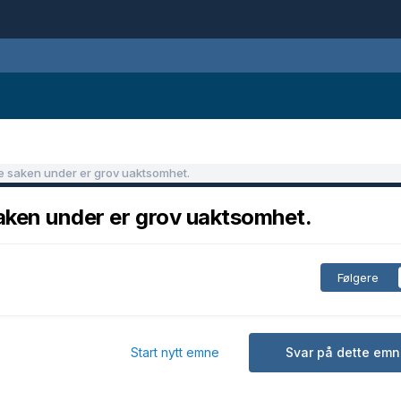
 saken under er grov uaktsomhet.
aken under er grov uaktsomhet.
Følgere
Start nytt emne
Svar på dette emn