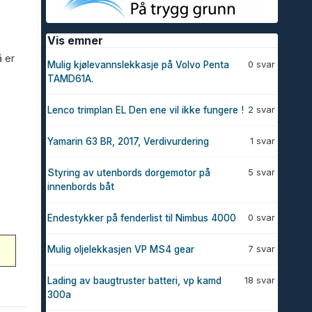
Vis emner
å er
0 svar
Mulig kjølevannslekkasje på Volvo Penta
TAMD61A.
2 svar
Lenco trimplan EL Den ene vil ikke fungere !
1 svar
Yamarin 63 BR, 2017, Verdivurdering
5 svar
Styring av utenbords dorgemotor på
innenbords båt
0 svar
Endestykker på fenderlist til Nimbus 4000
7 svar
Mulig oljelekkasjen VP MS4 gear
18 svar
Lading av baugtruster batteri, vp kamd
300a