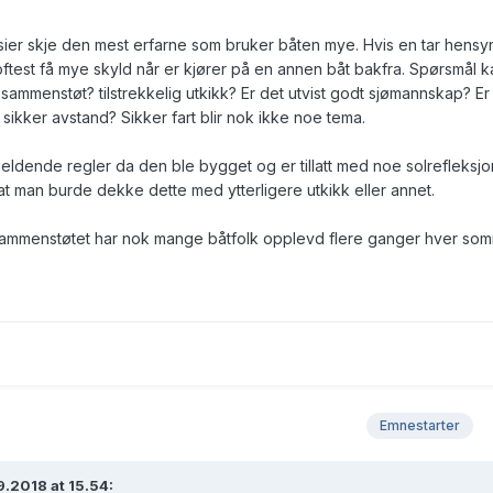
ier skje den mest erfarne som bruker båten mye. Hvis en tar hensyn 
oftest få mye skyld når er kjører på en annen båt bakfra. Spørsmål k
gå sammenstøt? tilstrekkelig utkikk? Er det utvist godt sjømannskap? Er
ikker avstand? Sikker fart blir nok ikke noe tema.
gjeldende regler da den ble bygget og er tillatt med noe solrefleksjo
t man burde dekke dette med ytterligere utkikk eller annet.
 sammenstøtet har nok mange båtfolk opplevd flere ganger hver som
Emnestarter
.2018 at 15.54: