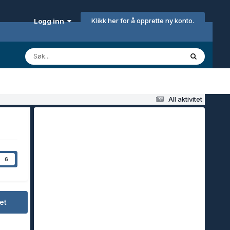
Klikk her for å opprette ny konto.
Logg inn
All aktivitet
6
et