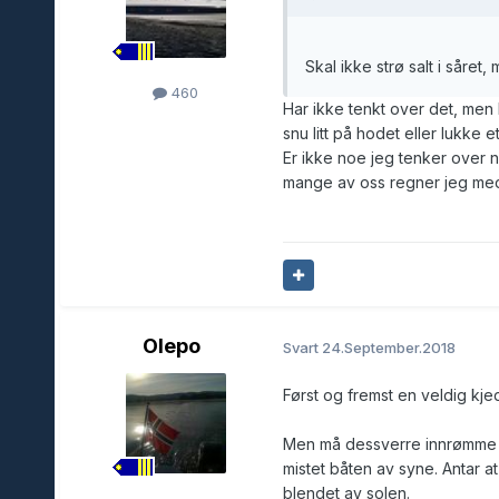
Skal ikke strø salt i såret
460
Har ikke tenkt over det, men b
snu litt på hodet eller lukke e
Er ikke noe jeg tenker over n
mange av oss regner jeg med
Olepo
Svart
24.September.2018
Først og fremst en veldig kjed
Men må dessverre innrømme at 
mistet båten av syne. Antar at
blendet av solen.