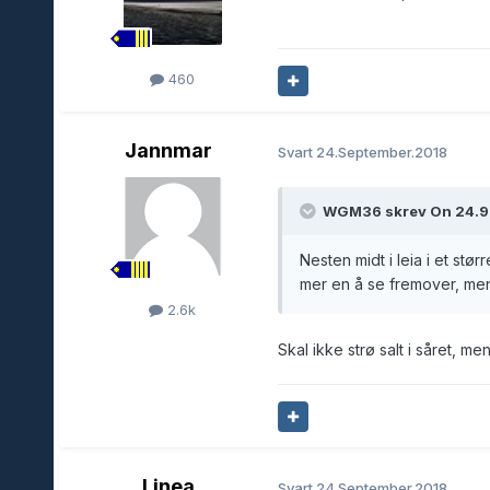
460
Jannmar
Svart
24.September.2018
WGM36 skrev On 24.9.2
Nesten midt i leia i et stø
mer en å se fremover, men 
2.6k
Skal ikke strø salt i såret, m
Linea
Svart
24.September.2018