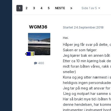
1
2
3
4
5
NESTE
Side 1 av 5
WGM36
Startet
24.September.2018
Hei.
Håper jeg får svar på dette, d
Saken er som følger:
Jeg kjører bak en annen båt i
Etter ca 10 min kjøring bak d
460
midt foran båten våres, rakk s
smeller)
Kona og jeg sitter nærmest i 
heldigvis ingen personskader
Jeg tar på meg alt ansvar for
(Jeg og motpart har samme s
Har så brukt mye tid i båten 
denne hendelsen, har kommet f
instrumenter i instrument bord