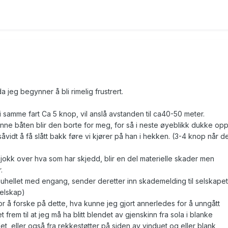
a jeg begynner å bli rimelig frustrert.
 samme fart Ca 5 knop, vil anslå avstanden til ca40-50 meter.
enne båten blir den borte for meg, for så i neste øyeblikk dukke op
åvidt å få slått bakk føre vi
kjører på han i hekken. (3-4 knop når de
sjokk over hva som har skjedd, blir en del materielle skader men
.
 uhellet med engang, sender deretter inn skademelding til selskapet
elskap)
for å forske på dette, hva kunne jeg gjort annerledes for å unngått
rem til at jeg må ha blitt blendet av gjenskinn fra sola i blanke
et, eller også fra rekkestøtter på siden av vinduet og eller blank