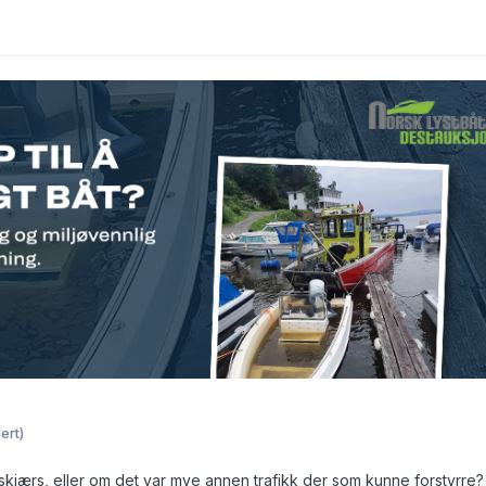
ert)
askjærs, eller om det var mye annen trafikk der som kunne forstyrre?