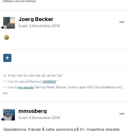
MMSI: 257076050
Joerg Becker
Svart
3.November.2019
=> Husk: Sier du ikke noe, da sier du "Ja".
=> Leser Du også på Båtplassens
MARKED
?
Sterling Power, Balmar, Victron, egen FAQ (tips feilsøking mm),
=> Link til
egne nettsider
osv.
mmosberg
Svart
4.November.2019
Oppdatering. Prøvde å sette spenning på D+. Ingenting skjedde.