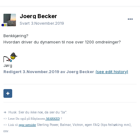
Joerg Becker
Svart
3.November.2019
Benkkjøring?
Hvordan driver du dynamoen til noe over 1200 omdreiinger?
Jørg
Redigert
3.November.2019
av Joerg Becker
(see edit history)
=> Husk: Sier du ikke noe, da sier du "Ja".
=> Leser Du også på Båtplassens
MARKED
?
Sterling Power, Balmar, Victron, egen FAQ (tips feilsøking mm),
=> Link til
egne nettsider
osv.