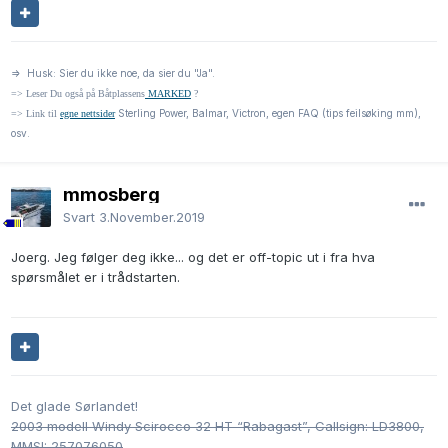
=> Husk: Sier du ikke noe, da sier du "Ja".
=> Leser Du også på Båtplassens
MARKED
?
Sterling Power, Balmar, Victron, egen FAQ (tips feilsøking mm),
=> Link til
egne nettsider
osv.
mmosberg
Svart
3.November.2019
Joerg. Jeg følger deg ikke... og det er off-topic ut i fra hva
spørsmålet er i trådstarten.
Det glade Sørlandet!
2003 modell Windy Scirocco 32 HT “Rabagast”, Callsign: LD3800,
MMSI: 257076050