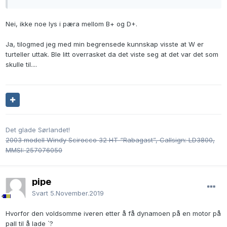
Nei, ikke noe lys i pæra mellom B+ og D+.
Ja, tilogmed jeg med min begrensede kunnskap visste at W er
turteller uttak. Ble litt overrasket da det viste seg at det var det som
skulle til....
Det glade Sørlandet!
2003 modell Windy Scirocco 32 HT “Rabagast”, Callsign: LD3800,
MMSI: 257076050
pipe
Svart
5.November.2019
Hvorfor den voldsomme iveren etter å få dynamoen på en motor på
pall til å lade `?