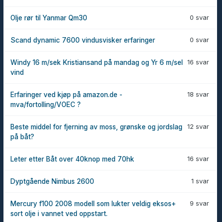
0 svar
Olje rør til Yanmar Qm30
0 svar
Scand dynamic 7600 vindusvisker erfaringer
16 svar
Windy 16 m/sek Kristiansand på mandag og Yr 6 m/sel
vind
18 svar
Erfaringer ved kjøp på amazon.de -
mva/fortolling/VOEC ?
12 svar
Beste middel for fjerning av moss, grønske og jordslag
på båt?
16 svar
Leter etter Båt over 40knop med 70hk
1 svar
Dyptgående Nimbus 2600
9 svar
Mercury f100 2008 modell som lukter veldig eksos+
sort olje i vannet ved oppstart.