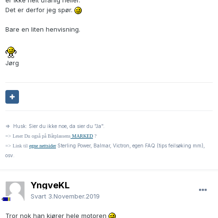
er ikke helt ufarlig heller.
Det er derfor jeg spør.
Bare en liten henvisning.
Jørg
=> Husk: Sier du ikke noe, da sier du "Ja".
=> Leser Du også på Båtplassens
MARKED
?
Sterling Power, Balmar, Victron, egen FAQ (tips feilsøking mm),
=> Link til
egne nettsider
osv.
YngveKL
Svart
3.November.2019
Tror nok han kjører hele motoren