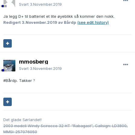
Svart
3.November.2019
Ja legg D+ til batteriet et lite øyeblikk så kommer den nokk.
Redigert
3.November.2019
av Bårdp
(see edit history)
mmosberg
Svart
3.November.2019
#Bårdp. Takker
?
Det glade Sørlandet!
2003 modell Windy Scirocco 32 HT “Rabagast”, Callsign: LD3800,
MMSI: 257076050