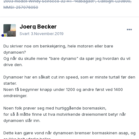
2003 modell Windy Scirocco 32 HT “Rabagast”, Callsign: LD3800,
MMSI: 257076050
Joerg Becker
Svart
3.November.2019
Du skriver noe om benkekjøring, hele motoren eller bare
dynamoen?
Og når du skulle mene "bare dynamo" da spør jeg hvordan du vil
drive den.
Dynamoer har en såkalt cut inn speed, som er minste turtall før den
starter.
Noen få begynner knapp under 1200 og andre først ved 1400
omdreiinger.
Noen folk prøver seg med hurtiggående boremaskin,
for så å måtte finne ut hva motvirkende dreiemoment betyr når
dynamoen slår inn.
Dette kan gjøre vond når dynamoen bremser bormaskinen asap, og