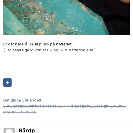
Er det bare å D+ til pluss på batteriet?
(Har selvfølgelig koblet B+ og B- til batteripolene.)
Det glade Sørlandet!
2003 modell Windy Scirocco 32 HT “Rabagast”, Callsign: LD3800,
MMSI: 257076050
Bårdp