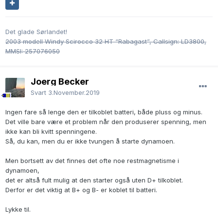
Det glade Sørlandet!
2003 modell Windy Scirocco 32 HT “Rabagast”, Callsign: LD3800,
MMSI: 257076050
Joerg Becker
Svart
3.November.2019
Ingen fare så lenge den er tilkoblet batteri, både pluss og minus.
Det ville bare være et problem når den produserer spenning, men
ikke kan bli kvitt spenningene.
Så, du kan, men du er ikke tvungen å starte dynamoen.
Men bortsett av det finnes det ofte noe restmagnetisme i
dynamoen,
det er altså fult mulig at den starter også uten D+ tilkoblet.
Derfor er det viktig at B+ og B- er koblet til batteri.
Lykke til.