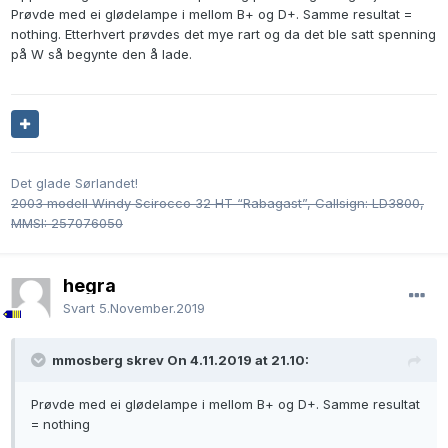
Prøvde med ei glødelampe i mellom B+ og D+. Samme resultat =
nothing. Etterhvert prøvdes det mye rart og da det ble satt spenning
på W så begynte den å lade.
Det glade Sørlandet!
2003 modell Windy Scirocco 32 HT “Rabagast”, Callsign: LD3800,
MMSI: 257076050
hegra
Svart
5.November.2019
mmosberg skrev On 4.11.2019 at 21.10:
Prøvde med ei glødelampe i mellom B+ og D+. Samme resultat
= nothing