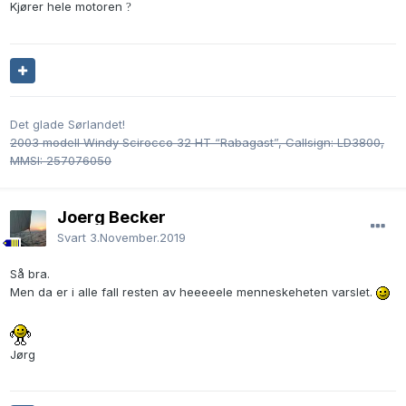
Kjører hele motoren
?
for så å måtte finne ut hva motvirkende dreiemoment betyr
når dynamoen slår inn.
Dette kan gjøre vond når dynamoen bremser bormaskinen
asap, og er ikke helt ufarlig heller.
Det er derfor jeg spør.
Det glade Sørlandet!
Bare en liten henvisning.
2003 modell Windy Scirocco 32 HT “Rabagast”, Callsign: LD3800,
MMSI: 257076050
Jørg
Joerg Becker
Svart
3.November.2019
Så bra.
Men da er i alle fall resten av heeeeele menneskeheten varslet.
Jørg