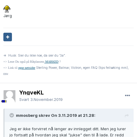
Jørg
=> Husk: Sier du ikke noe, da sier du "Ja".
=> Leser Du også på Båtplassens
MARKED
?
Sterling Power, Balmar, Victron, egen FAQ (tips feilsøking mm),
=> Link til
egne nettsider
osv.
YngveKL
Svart
3.November.2019
mmosberg skrev On 3.11.2019 at 21.28:
Jeg er ikke forvirret nå lenger av innlegget ditt. Men jeg lurer
jo fortsatt på hvordan jeg skal "jukse" den til å lade. Er redd