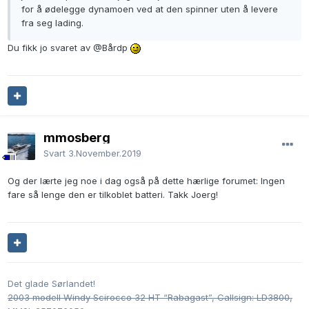
for å ødelegge dynamoen ved at den spinner uten å levere
fra seg lading.
Du fikk jo svaret av
@Bårdp
mmosberg
Svart
3.November.2019
Og der lærte jeg noe i dag også på dette hærlige forumet: Ingen
fare så lenge den er tilkoblet batteri. Takk Joerg!
Det glade Sørlandet!
2003 modell Windy Scirocco 32 HT “Rabagast”, Callsign: LD3800,