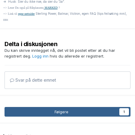
=> Husk: Sier du ikke noe, da sier du "Ja".
=> Leser Du også på Båtplassens
MARKED
?
Sterling Power, Balmar, Victron, egen FAQ (tips feilsøking mm),
=> Link til
egne nettsider
osv.
Delta i diskusjonen
Du kan skrive innlegget nå, det vil bli postet etter at du har
registrert deg.
Logg inn
hvis du allerede er registrert.
Svar på dette emnet
Følgere
1