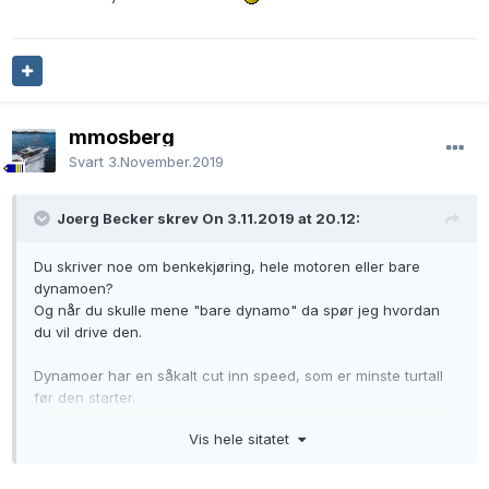
mmosberg
Svart
3.November.2019
Joerg Becker skrev On 3.11.2019 at 20.12:
Du skriver noe om benkekjøring, hele motoren eller bare
dynamoen?
Og når du skulle mene "bare dynamo" da spør jeg hvordan
du vil drive den.
Dynamoer har en såkalt cut inn speed, som er minste turtall
før den starter.
Noen få begynner knapp under 1200 og andre først ved 1400
Vis hele sitatet
omdreiinger.
Noen folk prøver seg med hurtiggående boremaskin,