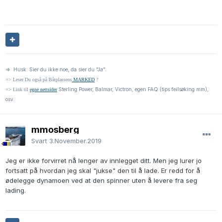
=> Husk: Sier du ikke noe, da sier du "Ja".
=> Leser Du også på Båtplassens
MARKED
?
Sterling Power, Balmar, Victron, egen FAQ (tips feilsøking mm),
=> Link til
egne nettsider
osv.
mmosberg
Svart
3.November.2019
Jeg er ikke forvirret nå lenger av innlegget ditt. Men jeg lurer jo
fortsatt på hvordan jeg skal "jukse" den til å lade. Er redd for å
ødelegge dynamoen ved at den spinner uten å levere fra seg
lading.