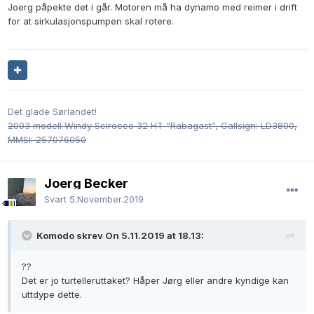
Joerg påpekte det i går. Motoren må ha dynamo med reimer i drift
for at sirkulasjonspumpen skal rotere.
Det glade Sørlandet!
2003 modell Windy Scirocco 32 HT “Rabagast”, Callsign: LD3800,
MMSI: 257076050
Joerg Becker
Svart
5.November.2019
Komodo skrev On 5.11.2019 at 18.13:
??
Det er jo turtelleruttaket? Håper Jørg eller andre kyndige kan
uttdype dette.