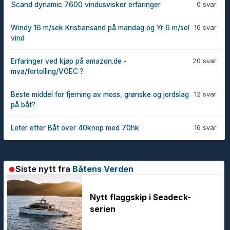
0 svar
Scand dynamic 7600 vindusvisker erfaringer
16 svar
Windy 16 m/sek Kristiansand på mandag og Yr 6 m/sel
vind
20 svar
Erfaringer ved kjøp på amazon.de -
mva/fortolling/VOEC ?
12 svar
Beste middel for fjerning av moss, grønske og jordslag
på båt?
16 svar
Leter etter Båt over 40knop med 70hk
Siste nytt fra
Båtens Verden
Nytt flaggskip i Seadeck-
serien