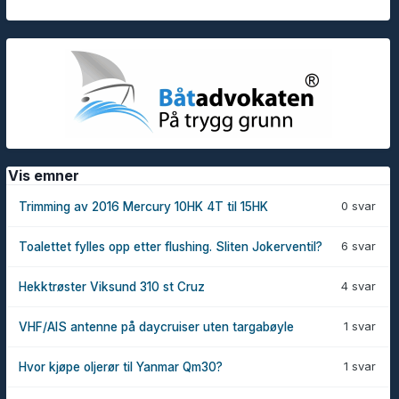
Vis emner
0 svar
Trimming av 2016 Mercury 10HK 4T til 15HK
6 svar
Toalettet fylles opp etter flushing. Sliten Jokerventil?
4 svar
Hekktrøster Viksund 310 st Cruz
1 svar
VHF/AIS antenne på daycruiser uten targabøyle
1 svar
Hvor kjøpe oljerør til Yanmar Qm30?