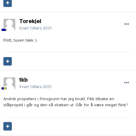
Torekjel
Svart
1.Mars.2021
Flott, tusen takk
:)
tkb
Svart
1.Mars.2021
Andvik propellers i Porsgrunn har jeg brukt. Fikk tilbake en
stålpropell i går og den så strøken ut. Går for å være meget flink
?