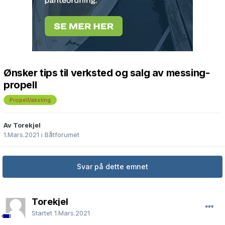
Ønsker tips til verksted og salg av messing-
propell
Propell/aksling
Av Torekjel
1.Mars.2021
i
Båtforumet
Svar på dette emnet
Torekjel
Startet
1.Mars.2021