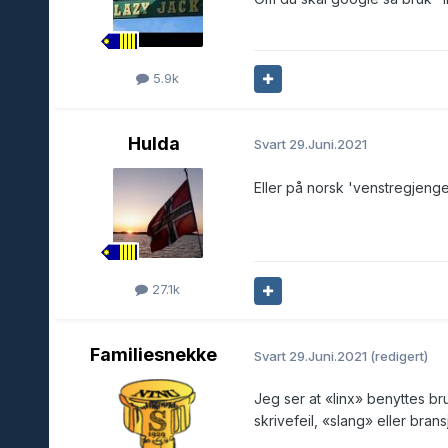
5.9k
Hulda
Svart
29.Juni.2021
Eller på norsk 'venstregjenget
27.1k
Familiesnekke
Svart
29.Juni.2021
(redigert)
Jeg ser at «linx» benyttes b
skrivefeil, «slang» eller brans