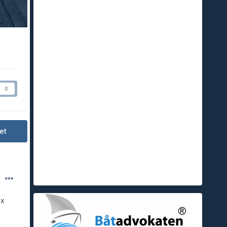
0
et
nx