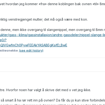
n vet hvordan jeg kommer «fra» denne koblingen bak ovnen «til» 8
riktig venstregjenget mutter; det må også være med kon.
å denne, men ikke overgang til slangenippel, men overgang til 8mm r
ukter/gass--klima/gassinstallasjon/andre-gassdeler/nippel-slange-li
e0/?
G88QIVGwfmCh0PywFEEAkYASABEgKsifD_BwE
miliesnekke
(see edit history)
tre. Hvorfor noen har valgt å skrive det med x vet jeg ikke.
så smart å ha rør rett inn på ovnen? Da får du jo kun stive forbindels