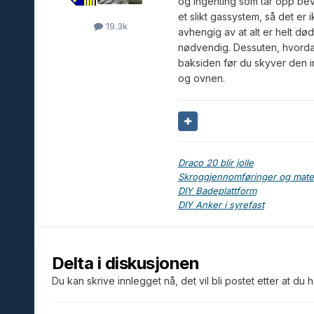
og ingenting som tar opp beve
et slikt gassystem, så det er i
19.3k
avhengig av at alt er helt dødt
nødvendig. Dessuten, hvordan 
baksiden før du skyver den i
og ovnen.
Draco 20 blir jolle
Skroggjennomføringer og materi
DIY Badeplattform
DIY Anker i syrefast
Delta i diskusjonen
Du kan skrive innlegget nå, det vil bli postet etter at du 