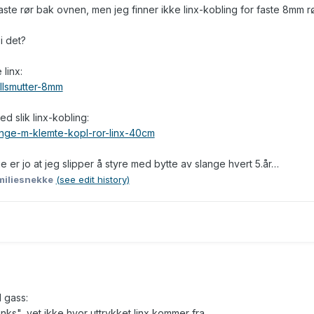
faste rør bak ovnen, men jeg finner ikke linx-kobling for faste 8mm r
i det?
 linx:
allsmutter-8mm
d slik linx-kobling:
ange-m-klemte-kopl-ror-linx-40cm
 er jo at jeg slipper å styre med bytte av slange hvert 5.år…
miliesnekke
(see edit history)
l gass:
nks", vet ikke hvor uttrykket linx kommer fra.