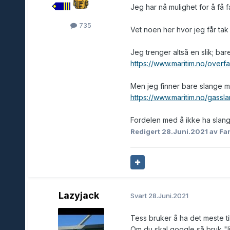
Jeg har nå mulighet for å få 
735
Vet noen her hvor jeg får tak 
Jeg trenger altså en slik; bare
https://www.maritim.no/overf
Men jeg finner bare slange me
https://www.maritim.no/gassl
Fordelen med å ikke ha slange
Redigert
28.Juni.2021
av Fa
Lazyjack
Svart
28.Juni.2021
Tess bruker å ha det meste ti
Om du skal google så bruk "li