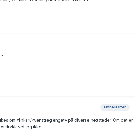
'.
Emnestarter
rukes om «links»/«venstregjenget» på diverse nettsteder. Om det er
jeuttrykk vet jeg ikke.