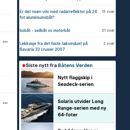
15 svar
Er det noen vits med radarreflektor på 24
fot aluminiumsbåt?
21 svar
bobåt - seilbåt vs motorbåt
2 svar
Lekkasje fra det faste takvinduet på
Bavaria 33 cruiser 2007
Siste nytt fra
Båtens Verden
Nytt flaggskip i
Seadeck-serien
Solaris utvider Long
Range-serien med ny
64-foter