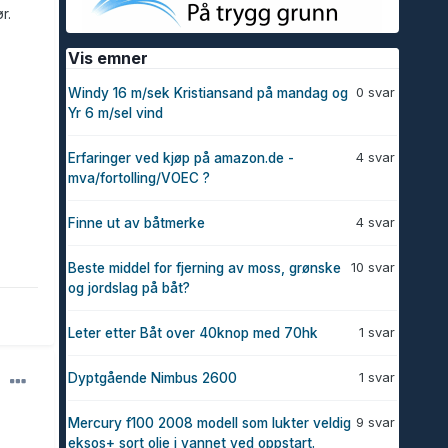
ør.
Vis emner
0 svar
Windy 16 m/sek Kristiansand på mandag og
Yr 6 m/sel vind
4 svar
Erfaringer ved kjøp på amazon.de -
mva/fortolling/VOEC ?
4 svar
Finne ut av båtmerke
10 svar
Beste middel for fjerning av moss, grønske
og jordslag på båt?
1 svar
Leter etter Båt over 40knop med 70hk
1 svar
Dyptgående Nimbus 2600
9 svar
Mercury f100 2008 modell som lukter veldig
eksos+ sort olje i vannet ved oppstart.