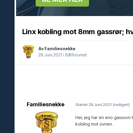
Linx kobling mot 8mm gassrør; hvo
Av Familiesnekke
28.Juni.2021
i
Båtforumet
Familiesnekke
Startet
28.Juni.2021
(redigert)
Hei; jeg har en eno gassovn ti
kobling mot ovnen.