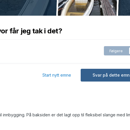
r får jeg tak i det?
Følgere
Start nytt emne
Svar på dette emn
l innbygging. På baksiden er det lagt opp til fleksibel slange med li