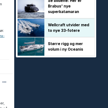
Se bildene: Her er
mm
Brabus' nye
superkatamaran
Wellcraft utvider med
to nye 33-fotere
ør.
nx-
Større rigg og mer
volum i ny Oceanis
er,