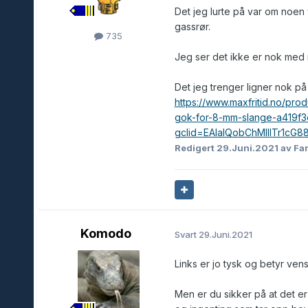
Det jeg lurte på var om noe
gassrør.
735
Jeg ser det ikke er nok med 
Det jeg trenger ligner nok p
https://www.maxfritid.no/prod
gok-for-8-mm-slange-a419f3
gclid=EAIaIQobChMIlITr1c
Redigert
29.Juni.2021
av Fa
Komodo
Svart
29.Juni.2021
Links er jo tysk og betyr vens
Men er du sikker på at det er 