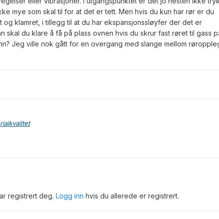
gelser eller vibrasjoner. I utgangspunktet er det jo nesten ikke try
kke mye som skal til for at det er tett. Men hvis du kun har rør er du
 og klamret, i tillegg til at du har ekspansjonssløyfer der det er
skal du klare å få på plass ovnen hvis du skrur fast røret til gass p
nn? Jeg ville nok gått for en overgang med slange mellom røropple
alkvalitet
har registrert deg.
Logg inn
hvis du allerede er registrert.