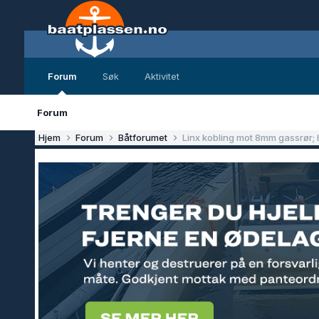
Forum
Søk
Aktivitet
Forum
Hjem
Forum
Båtforumet
Linx kobling mot 8mm gassrør; hv