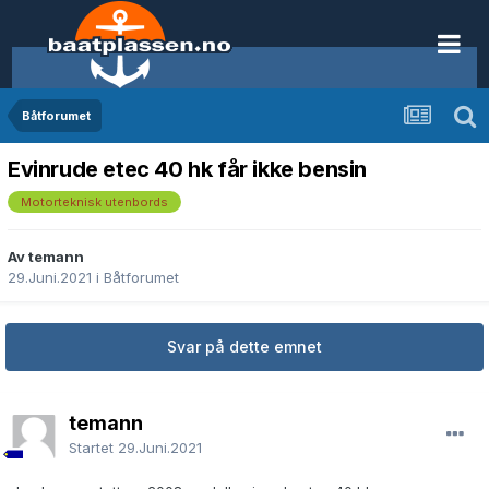
Båtforumet
Evinrude etec 40 hk får ikke bensin
Motorteknisk utenbords
Av temann
29.Juni.2021
i
Båtforumet
Svar på dette emnet
temann
Startet
29.Juni.2021