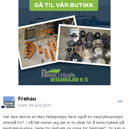
Frehau
Svart
29.Juni.2021
Har ikke denne en liten fødepumpe først også en høytrykkspumpe
etterpå tro? I så fall mener jeg det er to uttak for å teste trykket på
køytrykkspumpa, nede for lavtrykk og oppe for høytrykk? Du kan jo