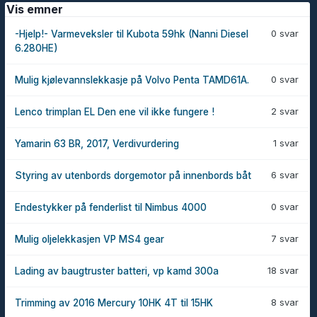
Vis emner
0 svar
-Hjelp!- Varmeveksler til Kubota 59hk (Nanni Diesel
6.280HE)
0 svar
Mulig kjølevannslekkasje på Volvo Penta TAMD61A.
2 svar
Lenco trimplan EL Den ene vil ikke fungere !
1 svar
Yamarin 63 BR, 2017, Verdivurdering
6 svar
Styring av utenbords dorgemotor på innenbords båt
0 svar
Endestykker på fenderlist til Nimbus 4000
7 svar
Mulig oljelekkasjen VP MS4 gear
18 svar
Lading av baugtruster batteri, vp kamd 300a
8 svar
Trimming av 2016 Mercury 10HK 4T til 15HK