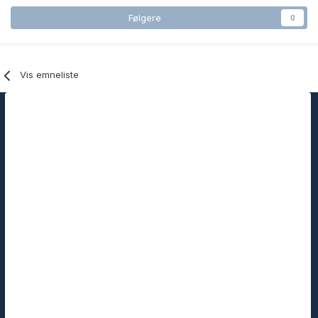
Følgere
0
Vis emneliste