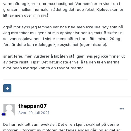
varm når jeg kjører nær max hastighet. Varmemåleren viser da i
grensen mellom normalområdet og det røde feltet. Kjølevesken er
litt lav men over min nivå.
også ifjor syns jeg tempen var noe høy, men ikke like høy som nå.
Jeg mistenker muligens at min opplagsfyr har «glemt» å skifte ut
saltvannskjølevannet i vinter mens båten har stått i minus 20 og
forstår dette kan ødelegge kjølesystemet (egen historie).
snart ferie, men vurderer å labåten stå igjen hvis jeg ikke finner ut
av dette raskt. Tips? Det naturligste er vel å ta den til en marina
hvor noen kyndige kan ta en rask vurdering.
theppan07
Svart
10.Juli.2021
Du har nok tett varmeveksler. Det er en kjent svakhet på denne
motoren. I forkant av motoren der kjøleslangen går inn er det et