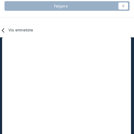
Følgere
0
Vis emneliste