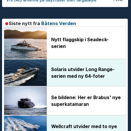
VHF/AIS antenne på daycruiser uten targabøyle
Siste nytt fra
Båtens Verden
Nytt flaggskip i Seadeck-
serien
Solaris utvider Long Range-
serien med ny 64-foter
Se bildene: Her er Brabus' nye
superkatamaran
Wellcraft utvider med to nye