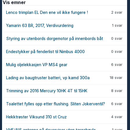
Vis emner
2 svar
Lenco trimplan EL Den ene vil ikke fungere !
1 svar
Yamarin 63 BR, 2017, Verdivurdering
0 svar
Styring av utenbords dorgemotor på innenbords båt
0 svar
Endestykker på fenderlist til Nimbus 4000
6 svar
Mulig oljelekkasjen VP MS4 gear
18 svar
Lading av baugtruster batteri, vp kamd 300a
8 svar
Trimming av 2016 Mercury 10HK 4T til 15HK
6 svar
Toalettet fylles opp etter flushing. Sliten Jokerventil?
4 svar
Hekktrøster Viksund 310 st Cruz
1 svar