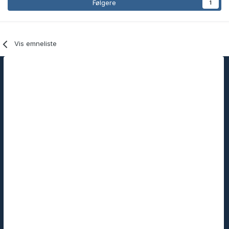
Følgere
1
Vis emneliste