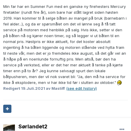
Min far har en Summer Fun med en ganske ny firehesters Mercury
firetakter (rundt fire år), som bare har stått lagret siden høsten
2019. Han kommer til å selge båten av mangel på bruk (barnebarn i
feil alder...), og da er spørsmålet om det vil lønne seg å få tatt
service på motoren med henblikk på salg. Hvis ikke, setter vi den
på båten nå og kjører noen timer, og så legger vi ut båten til en
normal pris. Høstpris er ikke aktuelt, for det koster absolutt
ingenting å ha båten liggende og motoren stående ved hytta fram
til neste vår, men det er jo fremdeles ikke august, så det går vel an
å håpe på en noenlunde fornuftig pris. Men altså, bør den ha
service på verksted, eller er det her mer aktuelt å tenke på kjørte
timer enn på to år? Jeg kunne selvsagt spurt den lokale
båtpusheren, men der vil nok svaret bli: "Ja, den må ha service for
ikke å eksplodere, men vi har ikke tid før i slutten av oktober."
Redigert
19.Juli.2021
av Mastiff
(see edit history)
Sørlandet2