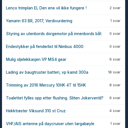
2 svar
Lenco trimplan EL Den ene vil ikke fungere !
1 svar
Yamarin 63 BR, 2017, Verdivurdering
0 svar
Styring av utenbords dorgemotor på innenbords båt
0 svar
Endestykker på fenderlist til Nimbus 4000
6 svar
Mulig oljelekkasjen VP MS4 gear
18 svar
Lading av baugtruster batteri, vp kamd 300a
8 svar
Trimming av 2016 Mercury 10HK 4T til 15HK
6 svar
Toalettet fylles opp etter flushing. Sliten Jokerventil?
4 svar
Hekktrøster Viksund 310 st Cruz
1 svar
VHF/AIS antenne på daycruiser uten targabøyle