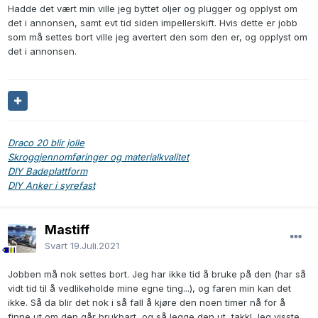
Hadde det vært min ville jeg byttet oljer og plugger og opplyst om
det i annonsen, samt evt tid siden impellerskift. Hvis dette er jobb
som må settes bort ville jeg avertert den som den er, og opplyst om
det i annonsen.
Draco 20 blir jolle
Skroggjennomføringer og materialkvalitet
DIY Badeplattform
DIY Anker i syrefast
Mastiff
Svart
19.Juli.2021
Jobben må nok settes bort. Jeg har ikke tid å bruke på den (har så
vidt tid til å vedlikeholde mine egne ting...), og faren min kan det
ikke. Så da blir det nok i så fall å kjøre den noen timer nå for å
finne ut om den går brukbart, og så legge den ut, takk! Jeg visste