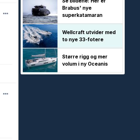
Se bildene: Her er
Brabus' nye
superkatamaran
Wellcraft utvider med
to nye 33-fotere
Større rigg og mer
volum i ny Oceanis