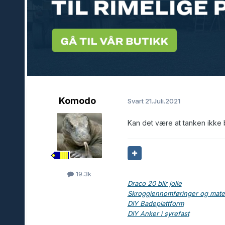
Komodo
Svart
21.Juli.2021
Kan det være at tanken ikke b
19.3k
Draco 20 blir jolle
Skroggjennomføringer og materi
DIY Badeplattform
DIY Anker i syrefast