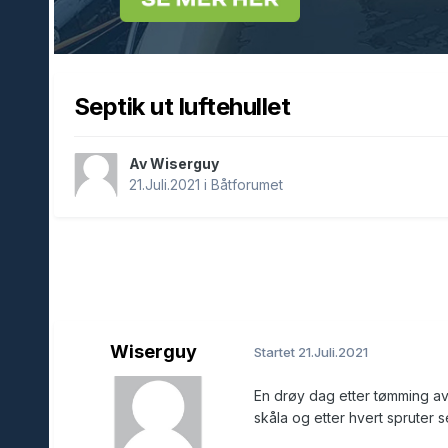
Septik ut luftehullet
Av Wiserguy
21.Juli.2021
i
Båtforumet
Wiserguy
Startet
21.Juli.2021
En drøy dag etter tømming av 
skåla og etter hvert spruter se