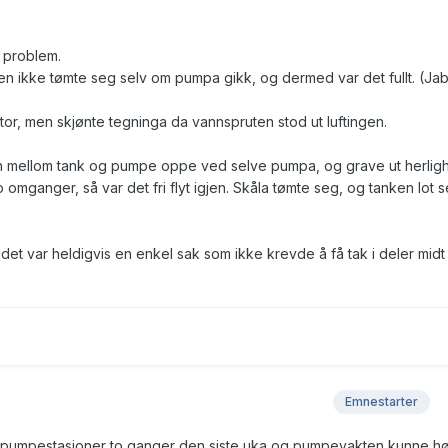
 problem.
anken ikke tømte seg selv om pumpa gikk, og dermed var det fullt. (Ja
ator, men skjønte tegninga da vannspruten stod ut luftingen.
en mellom tank og pumpe oppe ved selve pumpa, og grave ut herlig
to omganger, så var det fri flyt igjen. Skåla tømte seg, og tanken lot 
et var heldigvis en enkel sak som ikke krevde å få tak i deler midt 
Emnestarter
vd pumpestasjoner to ganger den siste uka og pumpevakten kunne hø