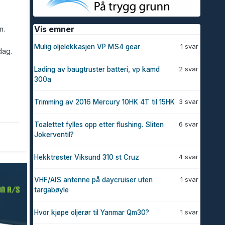
Vis emner
m.
1 svar
Mulig oljelekkasjen VP MS4 gear
dag.
2 svar
Lading av baugtruster batteri, vp kamd
300a
3 svar
Trimming av 2016 Mercury 10HK 4T til 15HK
6 svar
Toalettet fylles opp etter flushing. Sliten
Jokerventil?
4 svar
Hekktrøster Viksund 310 st Cruz
1 svar
VHF/AIS antenne på daycruiser uten
targabøyle
1 svar
Hvor kjøpe oljerør til Yanmar Qm30?