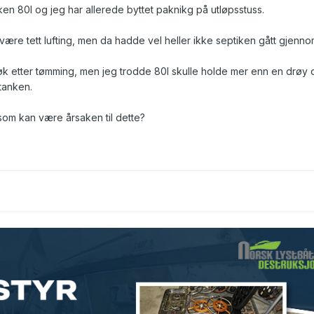
en 80l og jeg har allerede byttet paknikg på utløpsstuss.
 være tett lufting, men da hadde vel heller ikke septiken gått gjenno
k etter tømming, men jeg trodde 80l skulle holde mer enn en drøy 
tanken.
om kan være årsaken til dette?