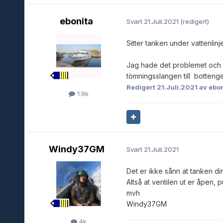
ebonita
Svart
21.Juli.2021
(redigert)
Sitter tanken under vattenlinje
Jag hade det problemet och l
tömningsslangen till botteng
Redigert
21.Juli.2021
av ebon
1.9k
Windy37GM
Svart
21.Juli.2021
Det er ikke sånn at tanken din 
Altså at ventilen ut er åpen,
mvh
Windy37GM
4k