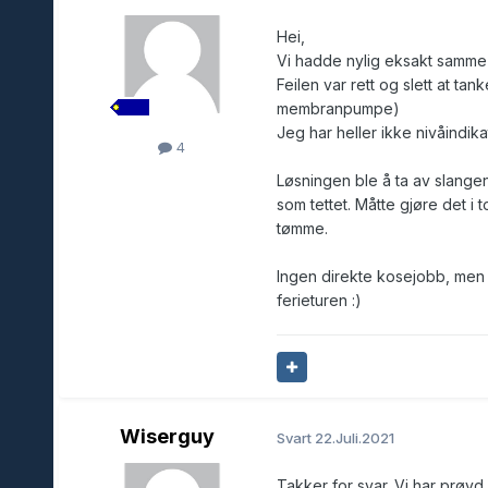
Hei,
Vi hadde nylig eksakt samme
Feilen var rett og slett at t
membranpumpe)
Jeg har heller ikke nivåindik
4
Løsningen ble å ta av slang
som tettet. Måtte gjøre det i 
tømme.
Ingen direkte kosejobb, men d
ferieturen
:)
Wiserguy
Svart
22.Juli.2021
Takker for svar. Vi har prø