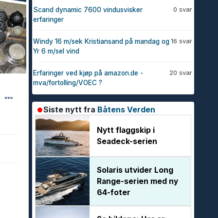
0 svar
Scand dynamic 7600 vindusvisker
erfaringer
16 svar
Windy 16 m/sek Kristiansand på mandag og
Yr 6 m/sel vind
20 svar
Erfaringer ved kjøp på amazon.de -
mva/fortolling/VOEC ?
Siste nytt fra
Båtens Verden
Nytt flaggskip i
Seadeck-serien
Solaris utvider Long
Range-serien med ny
64-foter