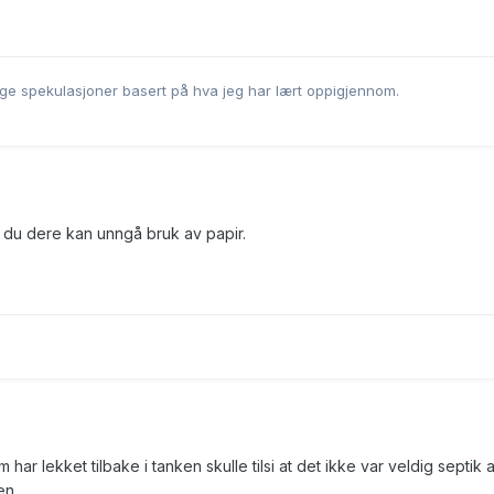
vage spekulasjoner basert på hva jeg har lært oppigjennom.
g du dere kan unngå bruk av papir.
har lekket tilbake i tanken skulle tilsi at det ikke var veldig septik a
en.