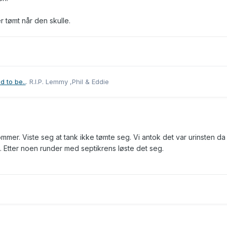
r tømt når den skulle.
d to be..
. R.I.P. Lemmy ,Phil & Eddie
er. Viste seg at tank ikke tømte seg. Vi antok det var urinsten da 
ik. Etter noen runder med septikrens løste det seg.