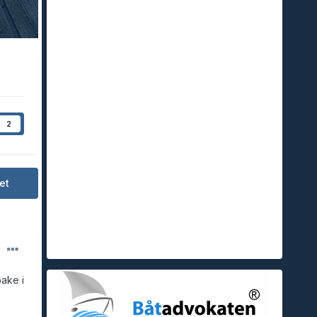
2
et
bake i