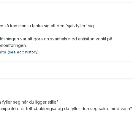
n så kan man ju tänka sig att den 'självfyller' sig.
ösningen var att göra en svanhals med antisifon ventil på
enomföringen.
ita
(see edit history)
fyller seg når du ligger stille?
 pumpa ikke er tett «baklengs» og da fyller den seg sakte med vann?