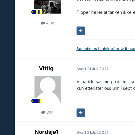
Tipper heller at tanken ikke e
4.3k
Sometimes I think of how it use
Vittig
Svart
21.Juli.2021
Vi hadde samme problem i somm
kun etterlater oss urin i sept
304
Nordsjø1
Svart
21.Juli.2021