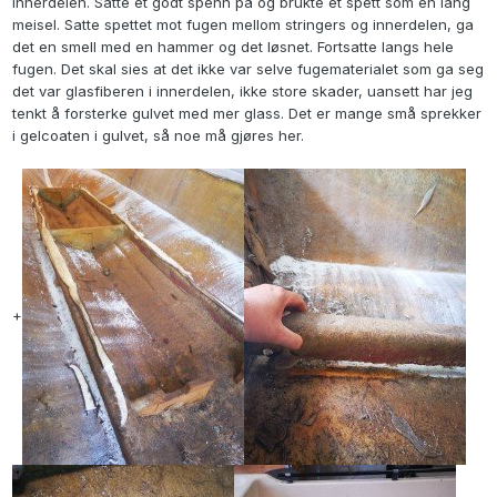
innerdelen. Satte et godt spenn på og brukte et spett som en lang
meisel. Satte spettet mot fugen mellom stringers og innerdelen, ga
det en smell med en hammer og det løsnet. Fortsatte langs hele
fugen. Det skal sies at det ikke var selve fugematerialet som ga seg
det var glasfiberen i innerdelen, ikke store skader, uansett har jeg
tenkt å forsterke gulvet med mer glass. Det er mange små sprekker
i gelcoaten i gulvet, så noe må gjøres her.
+