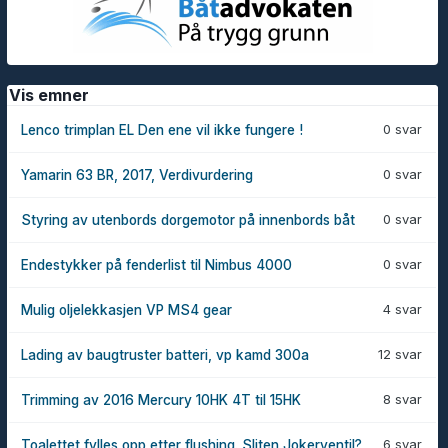
Vis emner
0 svar
Lenco trimplan EL Den ene vil ikke fungere !
0 svar
Yamarin 63 BR, 2017, Verdivurdering
0 svar
Styring av utenbords dorgemotor på innenbords båt
0 svar
Endestykker på fenderlist til Nimbus 4000
4 svar
Mulig oljelekkasjen VP MS4 gear
12 svar
Lading av baugtruster batteri, vp kamd 300a
8 svar
Trimming av 2016 Mercury 10HK 4T til 15HK
6 svar
Toalettet fylles opp etter flushing. Sliten Jokerventil?