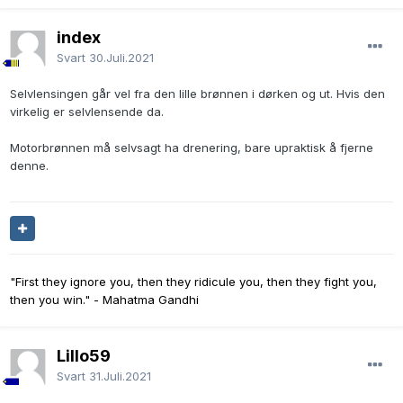
index
Svart
30.Juli.2021
Selvlensingen går vel fra den lille brønnen i dørken og ut. Hvis den
virkelig er selvlensende da.
Motorbrønnen må selvsagt ha drenering, bare upraktisk å fjerne
denne.
"First they ignore you, then they ridicule you, then they fight you,
then you win." - Mahatma Gandhi
Lillo59
Svart
31.Juli.2021