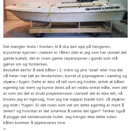
Det mangler feste i fronten, til å dra den opp på hengeren,
kryssfiner kjernen i hekken er råtten (det er jeg som har utvidet det
gamle kuttet), det er noen gamle reparasjoner i gulvet som må
gjøres om og forsterkes.
Besluttet derfor å dele båten i 2, indre og ytre 'skall' eller hva det
nå heter. Har tatt av fenderlisten, borret ut popnaglene i samling og
skjære i fugen. Dette er ikke så lett som jeg trodde, antok at båten
egentlig var ment og kunne deles på en relativ enkel måte, men det
er som om det er brukt polyesterresin. Uansett det er ikke lett, nå
brukes jeg en tigersag, hvor jeg har kappet bladet kort, så skjærer
jeg midt i 'fugen'. Er det noen som vet om dette egentlig er ment å
deles? og hvordan er det smartest å samle det igjen? Tenker også
å plugge det selvlensende hullet. Jeg trenger ikke dette siden
båten kommer å oppbevares inne.
+