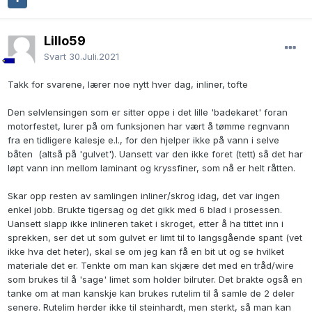
Lillo59
Svart
30.Juli.2021
Takk for svarene, lærer noe nytt hver dag, inliner, tofte
Den selvlensingen som er sitter oppe i det lille 'badekaret' foran
motorfestet, lurer på om funksjonen har vært å tømme regnvann
fra en tidligere kalesje e.l., for den hjelper ikke på vann i selve
båten (altså på 'gulvet'). Uansett var den ikke foret (tett) så det har
løpt vann inn mellom laminant og kryssfiner, som nå er helt råtten.
Skar opp resten av samlingen inliner/skrog idag, det var ingen
enkel jobb. Brukte tigersag og det gikk med 6 blad i prosessen.
Uansett slapp ikke inlineren taket i skroget, etter å ha tittet inn i
sprekken, ser det ut som gulvet er limt til to langsgående spant (vet
ikke hva det heter), skal se om jeg kan få en bit ut og se hvilket
materiale det er. Tenkte om man kan skjære det med en tråd/wire
som brukes til å 'sage' limet som holder bilruter. Det brakte også en
tanke om at man kanskje kan brukes rutelim til å samle de 2 deler
senere. Rutelim herder ikke til steinhardt, men sterkt, så man kan