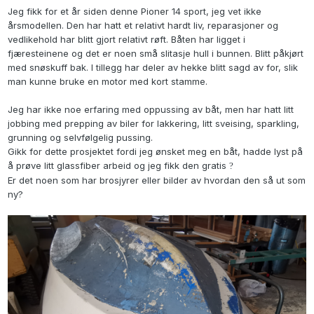
Jeg fikk for et år siden denne Pioner 14 sport, jeg vet ikke
årsmodellen. Den har hatt et relativt hardt liv, reparasjoner og
vedlikehold har blitt gjort relativt røft. Båten har ligget i
fjæresteinene og det er noen små slitasje hull i bunnen. Blitt påkjørt
med snøskuff bak. I tillegg har deler av hekke blitt sagd av for, slik
man kunne bruke en motor med kort stamme.
Jeg har ikke noe erfaring med oppussing av båt, men har hatt litt
jobbing med prepping av biler for lakkering, litt sveising, sparkling,
grunning og selvfølgelig pussing.
Gikk for dette prosjektet fordi jeg ønsket meg en båt, hadde lyst på
å prøve litt glassfiber arbeid og jeg fikk den gratis
?
Er det noen som har brosjyrer eller bilder av hvordan den så ut som
ny?