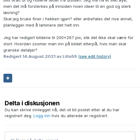
blitt dratt ut og hullene tettet fra utsiden. Jeg må ha et slikt øye,
men det må forsterkes på innsiden noen ideer til en god og sterk
løsning?
Skal jeg bruke finer i hekken igjen? eller anbefales det noe annet,
planlegger med å laminere det helt inn.
Jeg har redigert bildene til 200x267 pix, slik det ikke skal være for
stort. Hvordan zoomer man inn på bildet etterpå, hvis man skal
granske detaljer?
Redigert
14.August.2021
av Lillo59
(see edit history)
Delta i diskusjonen
Du kan skrive innlegget nå, det vil bli postet etter at du har
registrert deg.
Logg inn
hvis du allerede er registrert.