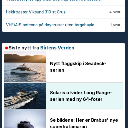
4 svar
Hekktrøster Viksund 310 st Cruz
1 svar
VHF/AIS antenne på daycruiser uten targabøyle
Siste nytt fra
Båtens Verden
Nytt flaggskip i Seadeck-
serien
Solaris utvider Long Range-
serien med ny 64-foter
Se bildene: Her er Brabus' nye
superkatamaran