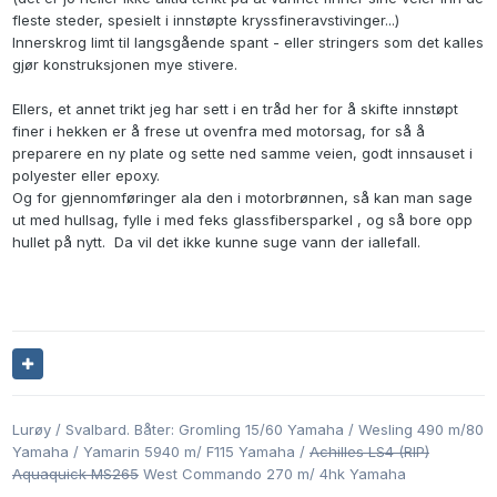
fleste steder, spesielt i innstøpte kryssfineravstivinger...)
Innerskrog limt til langsgående spant - eller stringers som det kalles
gjør konstruksjonen mye stivere.
Ellers, et annet trikt jeg har sett i en tråd her for å skifte innstøpt
finer i hekken er å frese ut ovenfra med motorsag, for så å
preparere en ny plate og sette ned samme veien, godt innsauset i
polyester eller epoxy.
Og for gjennomføringer ala den i motorbrønnen, så kan man sage
ut med hullsag, fylle i med feks glassfibersparkel , og så bore opp
hullet på nytt. Da vil det ikke kunne suge vann der iallefall.
Lurøy / Svalbard. Båter: Gromling 15/60 Yamaha / Wesling 490 m/80
Yamaha / Yamarin 5940 m/ F115 Yamaha /
Achilles LS4 (RIP)
Aquaquick MS265
West Commando 270 m/ 4hk Yamaha