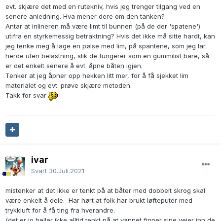
evt. skjære det med en rutekniv, hvis jeg trenger tilgang ved en
senere anledning. Hva mener dere om den tanken?
Antar at inlineren må være limt til bunnen (på de der 'spatene')
utifra en styrkemessig betraktning? Hvis det ikke må sitte hardt, kan
jeg tenke meg å lage en pølse med lim, på spantene, som jeg lar
herde uten belastning, slik de fungerer som en gummilist bare, så
er det enkelt senere å evt. åpne båten igjen.
Tenker at jeg åpner opp hekken litt mer, for å få sjekket lim
materialet og evt. prøve skjære metoden.
Takk for svar
ivar
Svart
30.Juli.2021
mistenker at det ikke er tenkt på at båter med dobbelt skrog skal
være enkelt å dele. Har hørt at folk har brukt løfteputer med
trykkluft for å få ting fra hverandre.
(det er jo heller ikke alltid tenkt på at vannet finner sine veier inn de