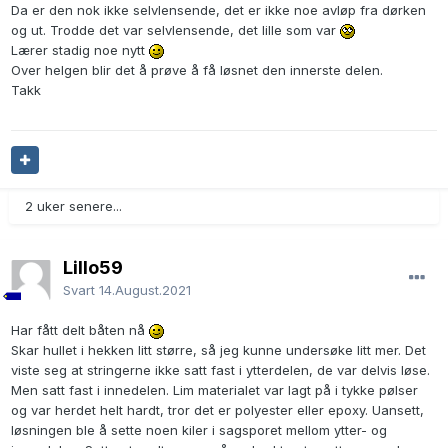
Da er den nok ikke selvlensende, det er ikke noe avløp fra dørken
og ut. Trodde det var selvlensende, det lille som var
Lærer stadig noe nytt
Over helgen blir det å prøve å få løsnet den innerste delen.
Takk
2 uker senere...
Lillo59
Svart
14.August.2021
Har fått delt båten nå
Skar hullet i hekken litt større, så jeg kunne undersøke litt mer. Det
viste seg at stringerne ikke satt fast i ytterdelen, de var delvis løse.
Men satt fast i innedelen. Lim materialet var lagt på i tykke pølser
og var herdet helt hardt, tror det er polyester eller epoxy. Uansett,
løsningen ble å sette noen kiler i sagsporet mellom ytter- og