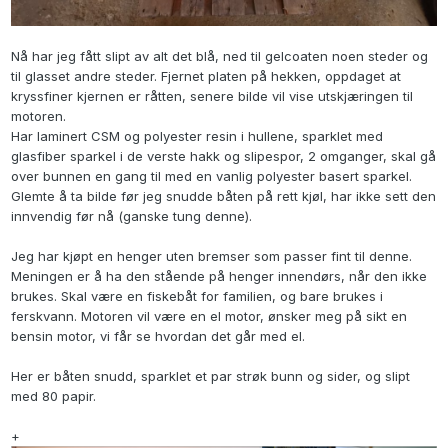
Nå har jeg fått slipt av alt det blå, ned til gelcoaten noen steder og
til glasset andre steder. Fjernet platen på hekken, oppdaget at
kryssfiner kjernen er råtten, senere bilde vil vise utskjæringen til
motoren.
Har laminert CSM og polyester resin i hullene, sparklet med
glasfiber sparkel i de verste hakk og slipespor, 2 omganger, skal gå
over bunnen en gang til med en vanlig polyester basert sparkel.
Glemte å ta bilde før jeg snudde båten på rett kjøl, har ikke sett den
innvendig før nå (ganske tung denne).
Jeg har kjøpt en henger uten bremser som passer fint til denne.
Meningen er å ha den stående på henger innendørs, når den ikke
brukes. Skal være en fiskebåt for familien, og bare brukes i
ferskvann. Motoren vil være en el motor, ønsker meg på sikt en
bensin motor, vi får se hvordan det går med el.
Her er båten snudd, sparklet et par strøk bunn og sider, og slipt
med 80 papir.
+