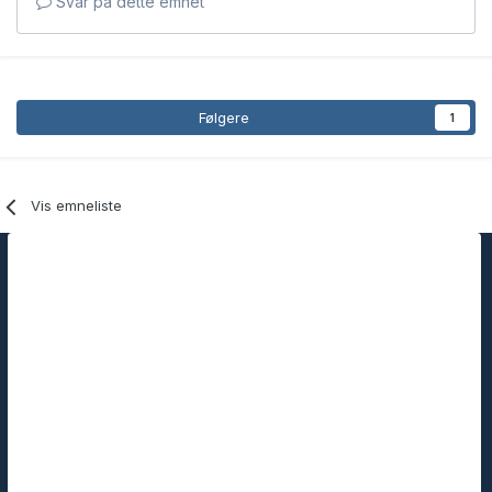
Svar på dette emnet
Følgere
1
Vis emneliste