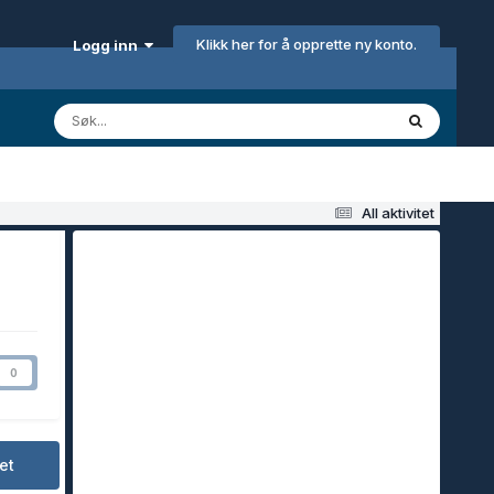
Klikk her for å opprette ny konto.
Logg inn
All aktivitet
0
et