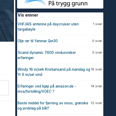
Vis emner
1 svar
VHF/AIS antenne på daycruiser uten
targabøyle
0 svar
Olje rør til Yanmar Qm30
0 svar
Scand dynamic 7600 vindusvisker
erfaringer
16 svar
Windy 16 m/sek Kristiansand på mandag og
Yr 6 m/sel vind
14 svar
Erfaringer ved kjøp på amazon.de -
mva/fortolling/VOEC ?
12 svar
Beste middel for fjerning av moss, grønske
og jordslag på båt?