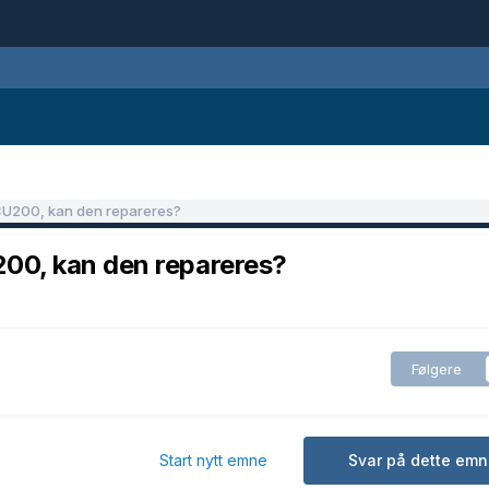
CU200, kan den repareres?
00, kan den repareres?
Følgere
Start nytt emne
Svar på dette emn