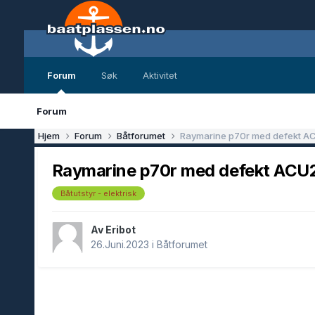
Forum
Søk
Aktivitet
Forum
Hjem
Forum
Båtforumet
Raymarine p70r med defekt A
Raymarine p70r med defekt ACU2
Båtutstyr - elektrisk
Av Eribot
26.Juni.2023
i
Båtforumet