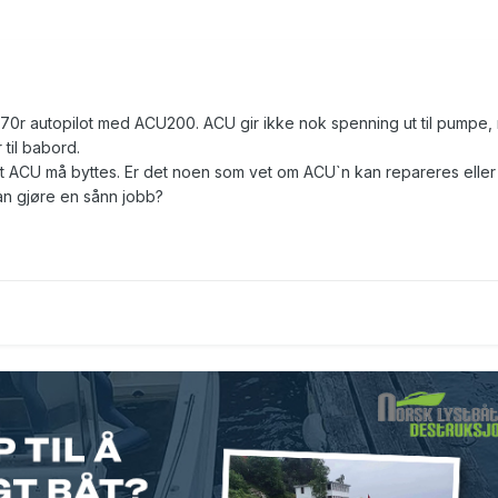
70r autopilot med ACU200. ACU gir ikke nok spenning ut til pumpe,
 til babord.
at ACU må byttes. Er det noen som vet om ACU`n kan repareres eller
an gjøre en sånn jobb?