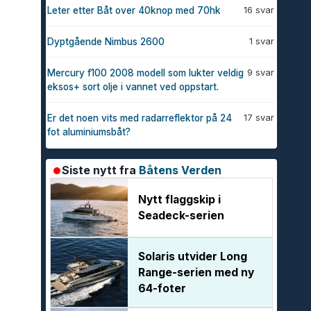
16 svar
Leter etter Båt over 40knop med 70hk
1 svar
Dyptgående Nimbus 2600
9 svar
Mercury f100 2008 modell som lukter veldig
eksos+ sort olje i vannet ved oppstart.
17 svar
Er det noen vits med radarreflektor på 24
fot aluminiumsbåt?
Siste nytt fra
Båtens Verden
Nytt flaggskip i
Seadeck-serien
Solaris utvider Long
Range-serien med ny
64-foter