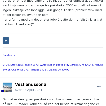
Vurderer en båt med yanmar 230 hk der det er opplyst at det lekker
inn litt sjøvann under gange fra pakkboks. 2000-modell, så noen år.
Ingen lekkasje ved landligge, kun gange. Er det uproblematisk med
at det lekker litt, evt, noen som
har erfaring med om det er stor jobb å bytte denne (altså i kr gitt at
det tas på verksted)?
Goodspeed
GH10, Draco 21DC
,
Ryds 600 GTS,
Askeladden Beetle 645,
Mørejet 30 m/ KAD43
,
Viksund
340 St. Cruz m/ D6-370
, Viksund 340 St. Cruz m/ D6-370 #2
Vestlandssong
Svart
14.April.2024
Om det er den typen pakkboks som har simmeringer (som eg har
på min 96-modell Yanmar), så kan det hende at simmeringene er