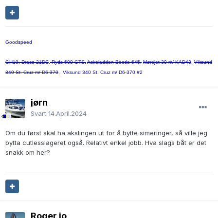
Goodspeed
GH10, Draco 21DC
,
Ryds 600 GTS,
Askeladden Beetle 645,
Mørejet 30 m/ KAD43
,
Viksund
340 St. Cruz m/ D6-370
, Viksund 340 St. Cruz m/ D6-370 #2
jørn
Svart
14.April.2024
Om du først skal ha akslingen ut for å bytte simeringer, så ville jeg
bytta cutlesslageret også. Relativt enkel jobb. Hva slags båt er det
snakk om her?
Roger jo