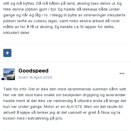
slitt og må byttes. Då må båten på land, aksling taes delvis ut. Eg
fekk denne jobben gjort i fjor. Eg hadde då lekkasje både under
gange og når eg låg i ro. I tillegg til bytte av simmeringer inkluderte
jobben skifte av cutless lager, samt noko ekstra arbeid då roret
måtte av for å få ut aksling. Eg betalte ca 10 lapper for dette,
inkludert deler.
Goodspeed
Svart
14.April.2024
Takk for info. Det er ikke den mest skremmende summen sånn sett.
Her var det visst bare snakk om beskjeden drypping og leverandør
hadde ment at det ikke var nødvendig å utbedre enda så lenge det
kun var under gange. Motor er en 4LH-STE. Men om det skulle bli
aktuelt å kjøpe så tenker jeg at det uansett er greit å fikse og ta
kosten med i betraktning på pris.