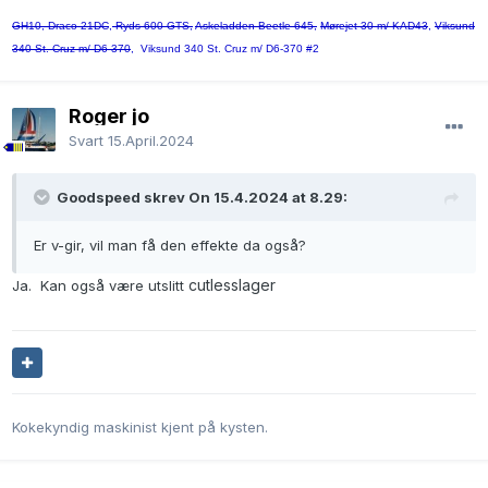
GH10, Draco 21DC
,
Ryds 600 GTS,
Askeladden Beetle 645,
Mørejet 30 m/ KAD43
,
Viksund
340 St. Cruz m/ D6-370
, Viksund 340 St. Cruz m/ D6-370 #2
Roger jo
Svart
15.April.2024
Goodspeed skrev On 15.4.2024 at 8.29:
Er v-gir, vil man få den effekte da også?
cutlesslager
Ja. Kan også være utslitt
Kokekyndig maskinist kjent på kysten.