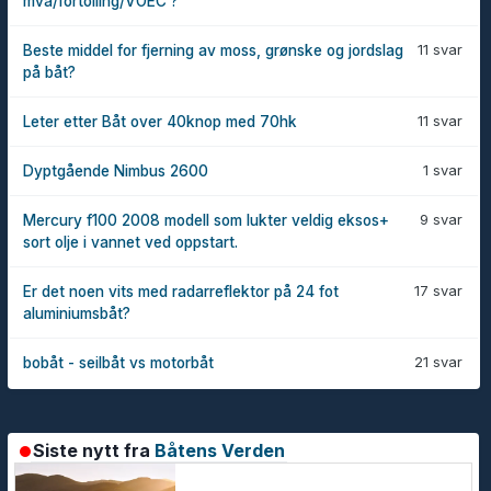
mva/fortolling/VOEC ?
11 svar
Beste middel for fjerning av moss, grønske og jordslag
på båt?
11 svar
Leter etter Båt over 40knop med 70hk
1 svar
Dyptgående Nimbus 2600
9 svar
Mercury f100 2008 modell som lukter veldig eksos+
sort olje i vannet ved oppstart.
17 svar
Er det noen vits med radarreflektor på 24 fot
aluminiumsbåt?
21 svar
bobåt - seilbåt vs motorbåt
Siste nytt fra
Båtens Verden