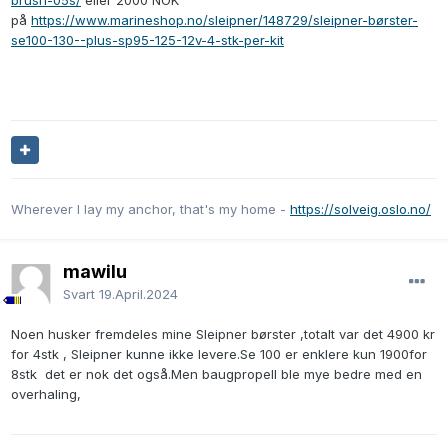
brush-05s/
eller 2000 NOK
på
https://www.marineshop.no/sleipner/148729/sleipner-børster-
se100-130--plus-sp95-125-12v-4-stk-per-kit
Wherever I lay my anchor, that's my home -
https://solveig.oslo.no/
mawilu
Svart
19.April.2024
Noen husker fremdeles mine Sleipner børster ,totalt var det 4900 kr
for 4stk , Sleipner kunne ikke levere.Se 100 er enklere kun 1900for
8stk det er nok det også.Men baugpropell ble mye bedre med en
overhaling,