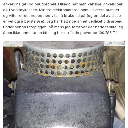
ankervinsj(er) og baugpropell. I tillegg har man kanskje vinkelsliper
o.l. i verktøykassen. Mindre elektromotorer, som i diverse pumper
og vifter er det neppe noe vits i å bruke tid på (og en del av disse
er vel også børsteløse). Jeg har hatt noe annet vedlikeholdsarbeid
under senga i forpiggen, så mens jeg først var der nede tenkte jeg
å om ikke annet ta en titt. Jeg har en "side power se 100/185 T".