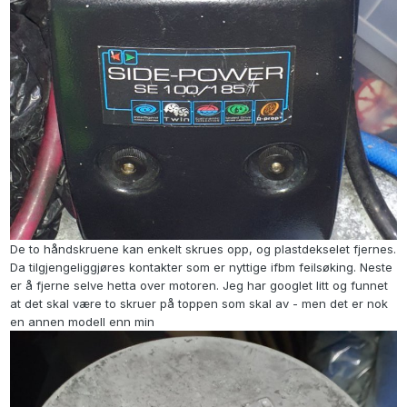
De to håndskruene kan enkelt skrues opp, og plastdekselet fjernes.
Da tilgjengeliggjøres kontakter som er nyttige ifbm feilsøking. Neste
er å fjerne selve hetta over motoren. Jeg har googlet litt og funnet
at det skal være to skruer på toppen som skal av - men det er nok
en annen modell enn min