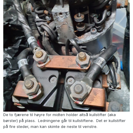
De to fjærene til høyre for midten holder altså kullstifter (aka
børster) på plass. Ledningene går til kullstiftene. Det er kullstifter
på fire steder, man kan skimte de neste til venstre.