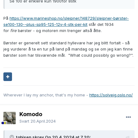
Se 100 er enklere kun 1900for 8stk
På
https://www.marineshop.no/sleipner/148729/sleipner-børster-
se100-130--plus-sp95-125-12v-4-stk-per-kit
står det 1934
for
fire
børster - og motoren min trenger altså åtte.
Børster er generelt sett standard hyllevare har jeg blitt fortalt - så
jeg vurderer å ta en tur på land på mandag og se om jeg kan finne
børster som har tilsvarende mål. "What could possibly go wrong?".
Wherever I lay my anchor, that's my home -
https://solveig.oslo.no/
Komodo
Svart
20.April.2024
tobixen skrev On 20.4.2024 at 7.20: