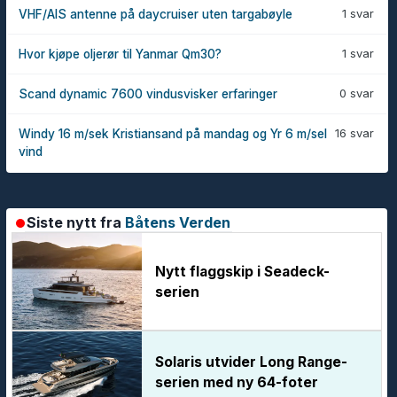
1 svar
VHF/AIS antenne på daycruiser uten targabøyle
1 svar
Hvor kjøpe oljerør til Yanmar Qm30?
0 svar
Scand dynamic 7600 vindusvisker erfaringer
16 svar
Windy 16 m/sek Kristiansand på mandag og Yr 6 m/sel
vind
Siste nytt fra
Båtens Verden
Nytt flaggskip i Seadeck-
serien
Solaris utvider Long Range-
serien med ny 64-foter