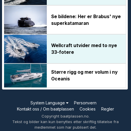
Se bildene: Her er Brabus' nye
superkatamaran
Wellcraft utvider med to nye
33-fotere
Større rigg og mer volum i ny
Oceanis
System Language
Personvern
Kontakt oss / Om baatplassen
Cookies
Regler
Copyright baatplassen.no.
Tekst og bilder kan kun benyttes etter skriftlig tillatelse fra
medlemmet som har publisert det.