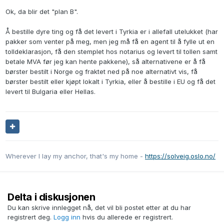
Ok, da blir det "plan B".
Å bestille dyre ting og få det levert i Tyrkia er i allefall utelukket (har
pakker som venter på meg, men jeg må få en agent til å fylle ut en
tolldeklarasjon, få den stemplet hos notarius og levert til tollen samt
betale MVA før jeg kan hente pakkene), så alternativene er å få
børster bestilt i Norge og fraktet ned på noe alternativt vis, få
børster bestilt eller kjøpt lokalt i Tyrkia, eller å bestille i EU og få det
levert til Bulgaria eller Hellas.
Wherever I lay my anchor, that's my home -
https://solveig.oslo.no/
Delta i diskusjonen
Du kan skrive innlegget nå, det vil bli postet etter at du har
registrert deg.
Logg inn
hvis du allerede er registrert.