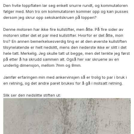
Den hvite toppflaten lar seg enkelt snurre rundt, og kommutatoren
følger med. Mon tro om kommutatoren kommer opp og kan pusses
dersom jeg skrur opp sekskantskruen på toppen?
Denne motoren har ikke fire kullstifter, men åtte. På fire sider av
motoren sitter det et par med kullstifter. Hvorfor er det åtte, mon
tro? En annen bemerkelsesverdig ting er at den øverste kullstiften
tilsynelatende er helt nedslitt, mens den nederste ikke er slitt i det
hele tatt. Merkelig. Jeg skulle tatt ut begge, men det tenkte jeg først
på etter å ha skrudd sammen alt. Også her var skruene av en
underlig dimensjon, mellom 7mm og 8mm.
Jamfør erfaringen min med ankervinsjen så er trolig to par i bruk i
en retning, og det andre paret brukes for å gå i motsatt retning.
Slik ser den nedslitte stiften ut: