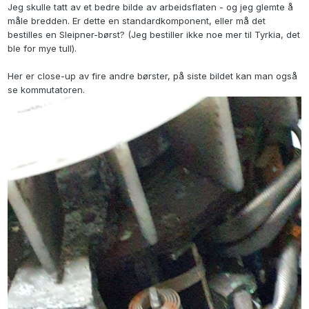
Jeg skulle tatt av et bedre bilde av arbeidsflaten - og jeg glemte å
måle bredden. Er dette en standardkomponent, eller må det
bestilles en Sleipner-børst? (Jeg bestiller ikke noe mer til Tyrkia, det
ble for mye tull).
Her er close-up av fire andre børster, på siste bildet kan man også
se kommutatoren.