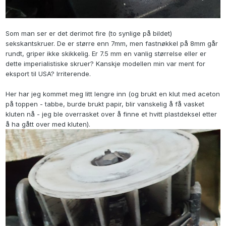
Som man ser er det derimot fire (to synlige på bildet)
sekskantskruer. De er større enn 7mm, men fastnøkkel på 8mm går
rundt, griper ikke skikkelig. Er 7.5 mm en vanlig størrelse eller er
dette imperialistiske skruer? Kanskje modellen min var ment for
eksport til USA? Irriterende.
Her har jeg kommet meg litt lengre inn (og brukt en klut med aceton
på toppen - tabbe, burde brukt papir, blir vanskelig å få vasket
kluten nå - jeg ble overrasket over å finne et hvitt plastdeksel etter
å ha gått over med kluten).