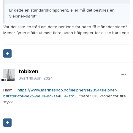
Er dette en standardkomponent, eller må det bestilles en
Sleipner-børst?
Var det ikke en tråd om dette her inne for noen få måneder siden?
Mener fyren måtte ut med flere tusen båtpenger for disse børstene
tobixen
Svart
19.April.2024
Hmm ...
https://www.marineshop.no/sleipner/142354/sleipner-
børster-for-se25-se30-og-se40-4-stk
... "bare" 813 kroner for fire
stykk.