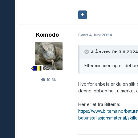
Komodo
Svart
4.Juni.2024
J-Å skrev On 3.6.2024 
Etter min mening er det b
19.3k
Hvorfor anbefaler du en slik d
denne jobben helt utmerket 
Her er et fra Biltema:
https://www.biltema.no/batutsty
bat/installasjonsmaterial/ski