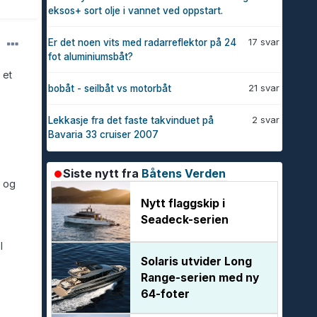
eksos+ sort olje i vannet ved oppstart.
17 svar
Er det noen vits med radarreflektor på 24
fot aluminiumsbåt?
 et
21 svar
bobåt - seilbåt vs motorbåt
2 svar
Lekkasje fra det faste takvinduet på
Bavaria 33 cruiser 2007
Siste nytt fra
Båtens Verden
, og
Nytt flaggskip i
Seadeck-serien
l
Solaris utvider Long
Range-serien med ny
64-foter