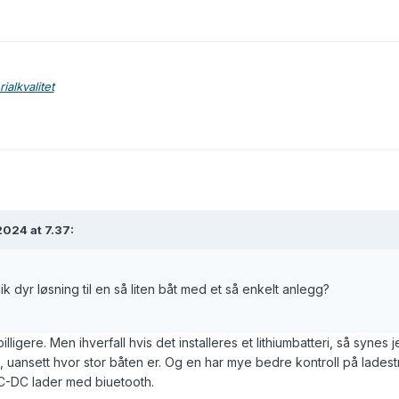
alkvalitet
024 at 7.37:
k dyr løsning til en så liten båt med et så enkelt anlegg?
illigere. Men ihverfall hvis det installeres et lithiumbatteri, så synes 
ig, uansett hvor stor båten er. Og en har mye bedre kontroll på lades
C-DC lader med biuetooth.