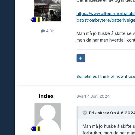
Det enkleste er av og til det 
https://www.biltema.no/batutsty
bat/strombrytere/batterivel
4.3k
Man må jo huske å skifte selv 
men da har man hvertfall kontr
Sometimes I think of how it use
index
Svart
4.Juni.2024
Erik skrev On 4.6.2024
Man må jo huske å skifte s
forbruker, men da har man h