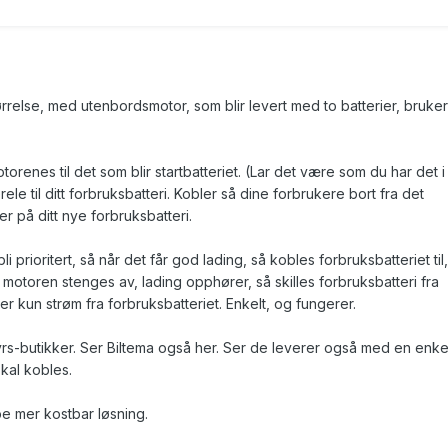
ørrelse, med utenbordsmotor, som blir levert med to batterier, bruker
otorenes til det som blir startbatteriet. (Lar det være som du har det i
erele til ditt forbruksbatteri. Kobler så dine forbrukere bort fra det
er på ditt nye forbruksbatteri.
bli prioritert, så når det får god lading, så kobles forbruksbatteriet til
 motoren stenges av, lading opphører, så skilles forbruksbatteri fra
uker kun strøm fra forbruksbatteriet. Enkelt, og fungerer.
tyrs-butikker. Ser Biltema også her. Ser de leverer også med en enke
kal kobles.
oe mer kostbar løsning.