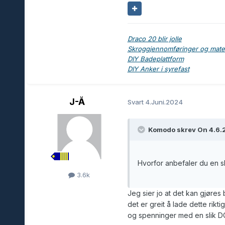
Draco 20 blir jolle
Skroggjennomføringer og materi
DIY Badeplattform
DIY Anker i syrefast
J-Å
Svart
4.Juni.2024
Komodo skrev On 4.6.2
Hvorfor anbefaler du en sli
3.6k
Jeg sier jo at det kan gjøres b
det er greit å lade dette rikt
og spenninger med en slik D