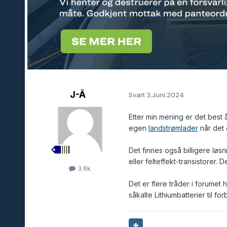
J-Å
Svart
3.Juni.2024
Etter min mening er det best
egen
landstrømlader
når det e
Det finnes også billigere løsn
eller felteffekt-transistorer. 
3.6k
Det er flere tråder i forumet
såkalte Lithiumbatterier til for