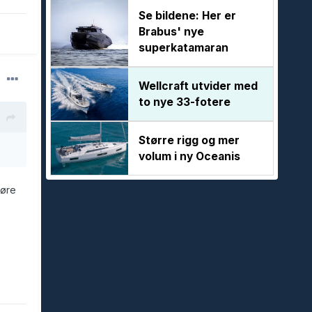
Se bildene: Her er
Brabus' nye
superkatamaran
Wellcraft utvider med
to nye 33-fotere
Større rigg og mer
volum i ny Oceanis
jøre