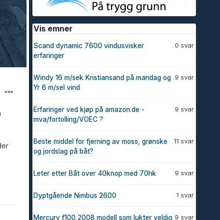
Vis emner
0 svar
Scand dynamic 7600 vindusvisker
erfaringer
9 svar
Windy 16 m/sek Kristiansand på mandag og
Yr 6 m/sel vind
9 svar
Erfaringer ved kjøp på amazon.de -
n
mva/fortolling/VOEC ?
11 svar
Beste middel for fjerning av moss, grønske
der
og jordslag på båt?
9 svar
Leter etter Båt over 40knop med 70hk
1 svar
Dyptgående Nimbus 2600
9 svar
Mercury f100 2008 modell som lukter veldig