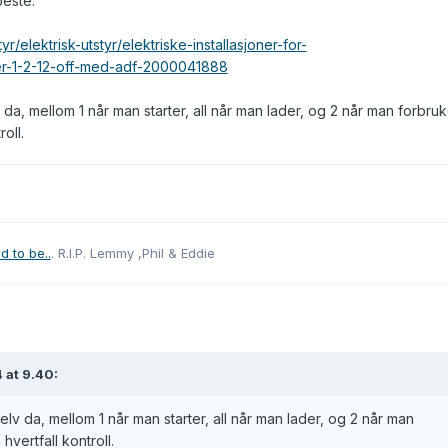
beste.
r/elektrisk-utstyr/elektriske-installasjoner-for-
ger-1-2-12-off-med-adf-2000041888
da, mellom 1 når man starter, all når man lader, og 2 når man forbruk
oll.
d to be..
. R.I.P. Lemmy ,Phil & Eddie
 at 9.40:
elv da, mellom 1 når man starter, all når man lader, og 2 når man
vertfall kontroll.