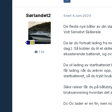
Sørlandet2
Svart
4.Juni.2024
De fleste nye båter av din st
Volt Sensitivt Skillerele.
Da lar du fortsatt lading fra m
dag.). Så kobler du til et skill
1.5k
eksisterende batteriet, og ov
Da vil lading av startbatteriet 
får lading. når du ankrer opp,
startbatteriet, så du trykt br
Slike releer får du på båtuts
bruksanvisning hvordan det s
Dc-Dc lader er en fin, men n