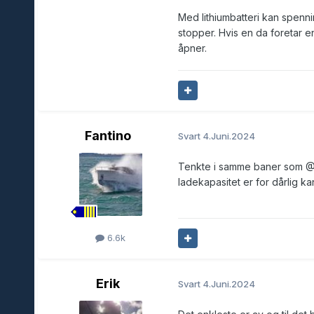
Med lithiumbatteri kan spen
stopper. Hvis en da foretar e
åpner.
Fantino
Svart
4.Juni.2024
Tenkte i samme baner som
@
ladekapasitet er for dårlig k
6.6k
Erik
Svart
4.Juni.2024