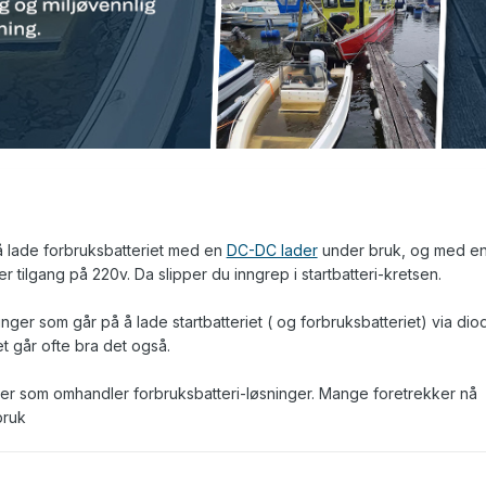
 å lade forbruksbatteriet med en
DC-DC lader
under bruk, og med e
r tilgang på 220v. Da slipper du inngrep i startbatteri-kretsen.
inger som går på å lade startbatteriet ( og forbruksbatteriet) via dio
Det går ofte bra det også.
 her som omhandler forbruksbatteri-løsninger. Mange foretrekker nå
bruk