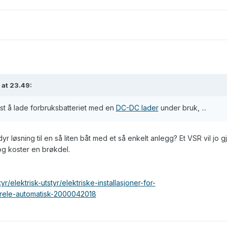
at 23.49:
est å lade forbruksbatteriet med en
DC-DC lader
under bruk, ...
yr løsning til en så liten båt med et så enkelt anlegg? Et VSR vil jo g
og koster en brøkdel.
r/elektrisk-utstyr/elektriske-installasjoner-for-
llerele-automatisk-2000042018