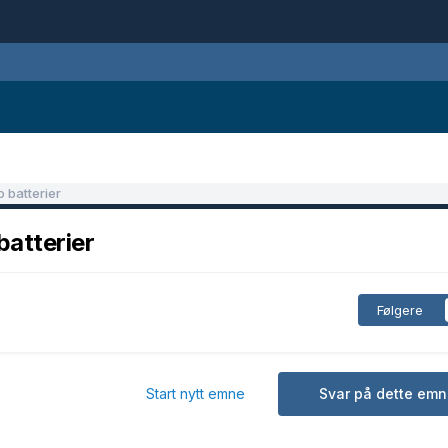
o batterier
batterier
Følgere
Start nytt emne
Svar på dette emn