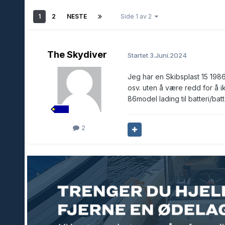
1
2
NESTE
Side 1 av 2
The Skydiver
Startet
3.Juni.2024
Jeg har en Skibsplast 15 1986
osv. uten å være redd for å i
86model lading til batteri/bat
2