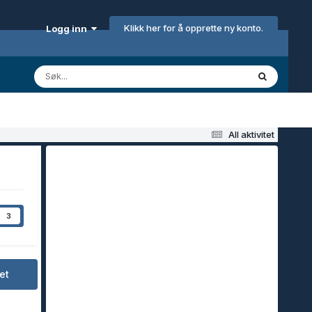
Klikk her for å opprette ny konto.
Logg inn
All aktivitet
3
et