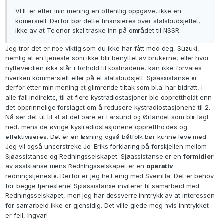
VHF er etter min mening en offentlig oppgave, ikke en
komersiell. Derfor bør dette finansieres over statsbudsjettet,
ikke av at Telenor skal traske inn på området til NSSR.
Jeg tror det er noe viktig som du ikke har fått med deg, Suzuki,
nemlig at en tjeneste som ikke blir benyttet av brukerne, eller hvor
nytteverdien ikke står i forhold til kostnadene, kan ikke forvares
hverken kommersielt eller på et statsbudsjett. Sjøassistanse er
derfor etter min mening et glimrende tiltak som bl.a. har bidratt, i
alle fall indirekte, til at flere kystradiostasjoner ble opprettholdt enn
det opprinnelige forslaget om å redusere kystradiostasjonene til 2.
Nå ser det ut til at at det bare er Farsund og Ørlandet som blir lagt
ned, mens de øvrige kystradiostasjonene opprettholdes og
effektiviseres. Det er en løsning også båtfolk bør kunne leve med.
Jeg vil også understreke Jo-Eriks forklaring på forskjellen mellom
Sjøassistanse og Redningsselskapet. Sjøassistanse er en
formidler
av assistanse mens Redningsselskapet er en
operativ
redningstjeneste. Derfor er jeg helt enig med SveinHa: Det er behov
for begge tjenestene! Sjøassistanse inviterer til samarbeid med
Redningsselskapet, men jeg har dessverre inntrykk av at interessen
for samarbeid ikke er gjensidig. Det ville glede meg hvis inntrykket
er feil, Ingvar!