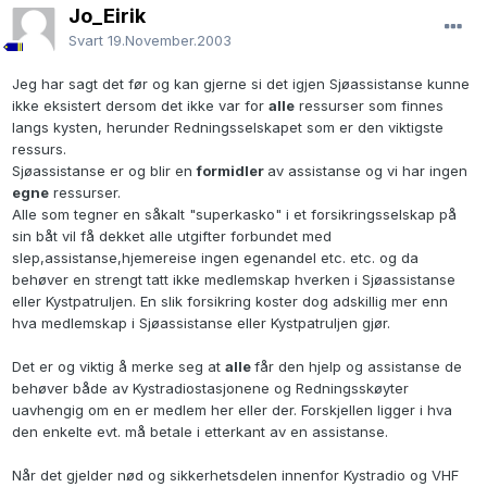
Jo_Eirik
Svart
19.November.2003
Jeg har sagt det før og kan gjerne si det igjen Sjøassistanse kunne
ikke eksistert dersom det ikke var for
alle
ressurser som finnes
langs kysten, herunder Redningsselskapet som er den viktigste
ressurs.
Sjøassistanse er og blir en
formidler
av assistanse og vi har ingen
egne
ressurser.
Alle som tegner en såkalt "superkasko" i et forsikringsselskap på
sin båt vil få dekket alle utgifter forbundet med
slep,assistanse,hjemereise ingen egenandel etc. etc. og da
behøver en strengt tatt ikke medlemskap hverken i Sjøassistanse
eller Kystpatruljen. En slik forsikring koster dog adskillig mer enn
hva medlemskap i Sjøassistanse eller Kystpatruljen gjør.
Det er og viktig å merke seg at
alle
får den hjelp og assistanse de
behøver både av Kystradiostasjonene og Redningsskøyter
uavhengig om en er medlem her eller der. Forskjellen ligger i hva
den enkelte evt. må betale i etterkant av en assistanse.
Når det gjelder nød og sikkerhetsdelen innenfor Kystradio og VHF