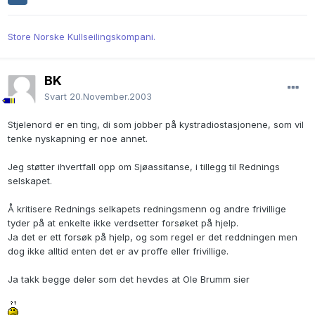
Store Norske Kullseilingskompani.
BK
Svart
20.November.2003
Stjelenord er en ting, di som jobber på kystradiostasjonene, som vil
tenke nyskapning er noe annet.
Jeg støtter ihvertfall opp om Sjøassitanse, i tillegg til Rednings
selskapet.
Å kritisere Rednings selkapets redningsmenn og andre frivillige
tyder på at enkelte ikke verdsetter forsøket på hjelp.
Ja det er ett forsøk på hjelp, og som regel er det reddningen men
dog ikke alltid enten det er av proffe eller frivillige.
Ja takk begge deler som det hevdes at Ole Brumm sier