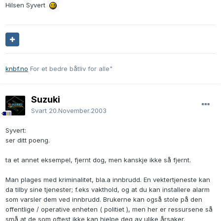
Hilsen Syvert
knbf.no
For et bedre båtliv for alle"
Suzuki
Svart
20.November.2003
Syvert:
ser ditt poeng.
ta et annet eksempel, fjernt dog, men kanskje ikke så fjernt.
Man plages med kriminalitet, bla.a innbrudd. En vektertjeneste kan
da tilby sine tjenester; f.eks vakthold, og at du kan installere alarm
som varsler dem ved innbrudd. Brukerne kan også stole på den
offentlige / operative enheten ( politiet ), men her er ressursene så
små at de som oftest ikke kan hjelpe deg av ulike årsaker.