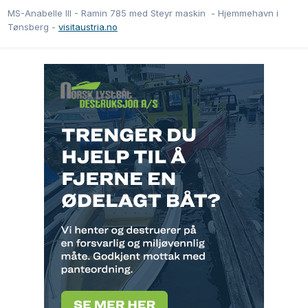
MS-Anabelle III - Ramin 785 med Steyr maskin - Hjemmehavn i
Tønsberg -
visitaustria.no