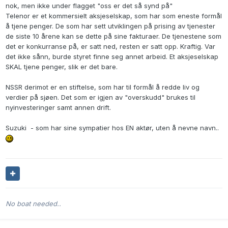
nok, men ikke under flagget "oss er det så synd på"
Telenor er et kommersielt aksjeselskap, som har som eneste formål
å tjene penger. De som har sett utviklingen på prising av tjenester
de siste 10 årene kan se dette på sine fakturaer. De tjenestene som
det er konkurranse på, er satt ned, resten er satt opp. Kraftig. Var
det ikke sånn, burde styret finne seg annet arbeid. Et aksjeselskap
SKAL tjene penger, slik er det bare.
NSSR derimot er en stiftelse, som har til formål å redde liv og
verdier på sjøen. Det som er igjen av "overskudd" brukes til
nyinvesteringer samt annen drift.
Suzuki - som har sine sympatier hos EN aktør, uten å nevne navn..
No boat needed..