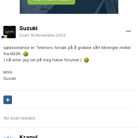
Suzuki
Svart
19.November.2003
sjøassistanse er Telenors forsøk på å grabbe sårt tiltrengte midler
fra NSSR..
( nå erter jeg vel på meg halve forumet )
MVH
Suzuki
No boat needed..
Krapyl