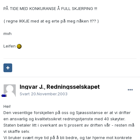
PÅ TIDE MED KONKURANSE Å FULL SKJERPING !!!
( regne IKKJE med at eg erte på meg nåken !!?? )
mvh
Leifen
Ingvar J., Redningsselskapet
Svart
20.November.2003
Hei!
Den vesentlige forskjellen på oss og Sjøassistanse er at vi drifter
en ansvarlig og kvalitetssikret redningstjenste med 40 skøyter.
Staten betaler litt i overkant av ti prosent av driften vår - resten må
vi skaffe selv.
Vi bruker svært mye tid på å bli bedre, og tar hjerne mot konkrete