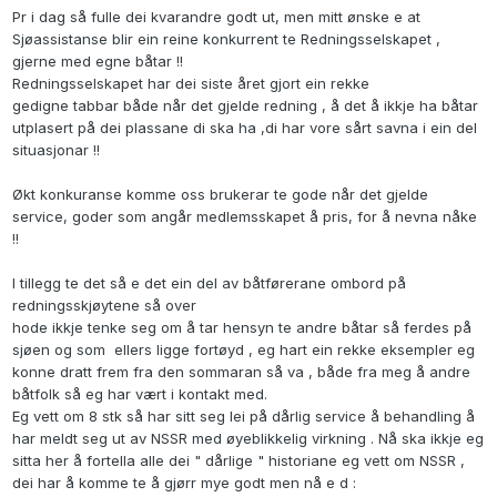
Pr i dag så fulle dei kvarandre godt ut, men mitt ønske e at
Sjøassistanse blir ein reine konkurrent te Redningsselskapet ,
gjerne med egne båtar !!
Redningsselskapet har dei siste året gjort ein rekke
gedigne tabbar både når det gjelde redning , å det å ikkje ha båtar
utplasert på dei plassane di ska ha ,di har vore sårt savna i ein del
situasjonar !!
Økt konkuranse komme oss brukerar te gode når det gjelde
service, goder som angår medlemsskapet å pris, for å nevna nåke
!!
I tillegg te det så e det ein del av båtførerane ombord på
redningsskjøytene så over
hode ikkje tenke seg om å tar hensyn te andre båtar så ferdes på
sjøen og som ellers ligge fortøyd , eg hart ein rekke eksempler eg
konne dratt frem fra den sommaran så va , både fra meg å andre
båtfolk så eg har vært i kontakt med.
Eg vett om 8 stk så har sitt seg lei på dårlig service å behandling å
har meldt seg ut av NSSR med øyeblikkelig virkning . Nå ska ikkje eg
sitta her å fortella alle dei " dårlige " historiane eg vett om NSSR ,
dei har å komme te å gjørr mye godt men nå e d :