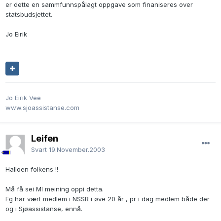
er dette en sammfunnspålagt oppgave som finaniseres over
statsbudsjettet.
Jo Eirik
Jo Eirik Vee
www.sjoassistanse.com
Leifen
Svart
19.November.2003
Halloen folkens !!
Må få sei MI meining oppi detta.
Eg har vært medlem i NSSR i øve 20 år , pr i dag medlem både der
og i Sjøassistanse, ennå.