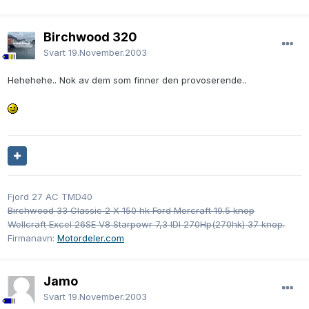
Birchwood 320
Svart
19.November.2003
Hehehehe.. Nok av dem som finner den provoserende..
Fjord 27 AC TMD40
Birchwood 33 Classic 2 X 150 hk Ford Mercraft 19.5 knop
Wellcraft Excel 26SE V8 Starpowr 7,3 IDI 270Hp(270hk) 37 knop.
Firmanavn:
Motordeler.com
Jamo
Svart
19.November.2003