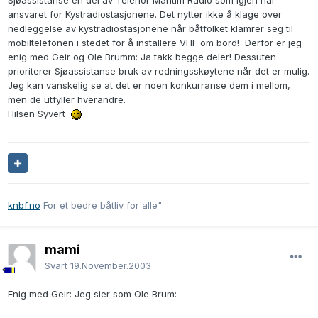
Sjøassistanse en del av Telenor Maritim Radio som igjen har
ansvaret for Kystradiostasjonene. Det nytter ikke å klage over
nedleggelse av kystradiostasjonene når båtfolket klamrer seg til
mobiltelefonen i stedet for å installere VHF om bord! Derfor er jeg
enig med Geir og Ole Brumm: Ja takk begge deler! Dessuten
prioriterer Sjøassistanse bruk av redningsskøytene når det er mulig.
Jeg kan vanskelig se at det er noen konkurranse dem i mellom,
men de utfyller hverandre.
Hilsen Syvert
knbf.no
For et bedre båtliv for alle"
mami
Svart
19.November.2003
Enig med Geir: Jeg sier som Ole Brum: