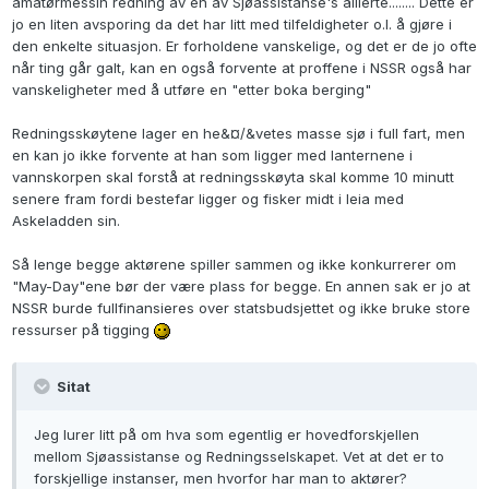
amatørmessin redning av en av Sjøassistanse's allierte........ Dette er
jo en liten avsporing da det har litt med tilfeldigheter o.l. å gjøre i
den enkelte situasjon. Er forholdene vanskelige, og det er de jo ofte
når ting går galt, kan en også forvente at proffene i NSSR også har
vanskeligheter med å utføre en "etter boka berging"
Redningsskøytene lager en he&¤/&vetes masse sjø i full fart, men
en kan jo ikke forvente at han som ligger med lanternene i
vannskorpen skal forstå at redningsskøyta skal komme 10 minutt
senere fram fordi bestefar ligger og fisker midt i leia med
Askeladden sin.
Så lenge begge aktørene spiller sammen og ikke konkurrerer om
"May-Day"ene bør der være plass for begge. En annen sak er jo at
NSSR burde fullfinansieres over statsbudsjettet og ikke bruke store
ressurser på tigging
Sitat
Jeg lurer litt på om hva som egentlig er hovedforskjellen
mellom Sjøassistanse og Redningsselskapet. Vet at det er to
forskjellige instanser, men hvorfor har man to aktører?