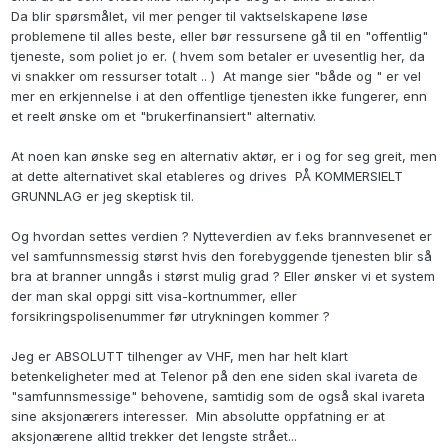
Da blir spørsmålet, vil mer penger til vaktselskapene løse
problemene til alles beste, eller bør ressursene gå til en "offentlig"
tjeneste, som poliet jo er. ( hvem som betaler er uvesentlig her, da
vi snakker om ressurser totalt .. ) At mange sier "både og " er vel
mer en erkjennelse i at den offentlige tjenesten ikke fungerer, enn
et reelt ønske om et "brukerfinansiert" alternativ.
At noen kan ønske seg en alternativ aktør, er i og for seg greit, men
at dette alternativet skal etableres og drives PÅ KOMMERSIELT
GRUNNLAG er jeg skeptisk til.
Og hvordan settes verdien ? Nytteverdien av f.eks brannvesenet er
vel samfunnsmessig størst hvis den forebyggende tjenesten blir så
bra at branner unngås i størst mulig grad ? Eller ønsker vi et system
der man skal oppgi sitt visa-kortnummer, eller
forsikringspolisenummer før utrykningen kommer ?
Jeg er ABSOLUTT tilhenger av VHF, men har helt klart
betenkeligheter med at Telenor på den ene siden skal ivareta de
"samfunnsmessige" behovene, samtidig som de også skal ivareta
sine aksjonærers interesser. Min absolutte oppfatning er at
aksjonærene alltid trekker det lengste strået...