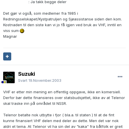
: Ja takk begge deler
Det gjør vi også, som medlemer fra 1985 i
Redningsselskapet/Kystpatruljen og Sjøassistanse siden den kom.
Kostnaden til den siste kan vi jo få igjen ved bruk av VHF, inntil en
viss sum
Magnar
Suzuki
Svart
19.November.2003
VHF er etter min mening en offentlig oppgave, ikke en komersiell.
Derfor bør dette finansieres over statsbudsjettet, ikke av at Telenor
skal traske inn på området til NSSR.
Telenor betalte nok utbytte i fjor ( bla.a. til staten ) til at de fint
kunne finansiert VHF delen med deler av dette. Men det var nok
aldri et tema. At Telenor vil ha sin del av "kaka" fra båtfolk er greit