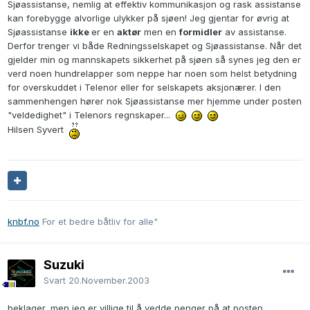
Sjøassistanse, nemlig at effektiv kommunikasjon og rask assistanse
kan forebygge alvorlige ulykker på sjøen! Jeg gjentar for øvrig at
Sjøassistanse
ikke
er en
aktør
men en
formidler
av assistanse.
Derfor trenger vi både Redningsselskapet og Sjøassistanse. Når det
gjelder min og mannskapets sikkerhet på sjøen så synes jeg den er
verd noen hundrelapper som neppe har noen som helst betydning
for overskuddet i Telenor eller for selskapets aksjonærer. I den
sammenhengen hører nok Sjøassistanse mer hjemme under posten
"veldedighet" i Telenors regnskaper...
Hilsen Syvert
knbf.no
For et bedre båtliv for alle"
Suzuki
Svart
20.November.2003
beklager, men jeg er villige til å vedde penger på at posten