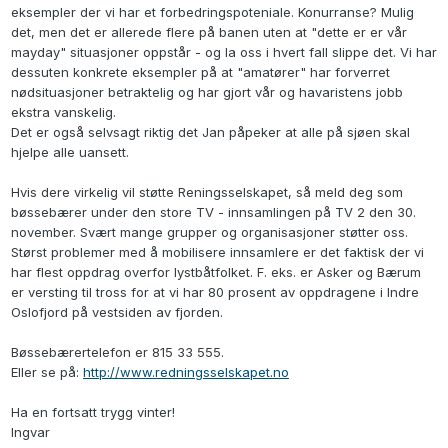
eksempler der vi har et forbedringspoteniale. Konurranse? Mulig
det, men det er allerede flere på banen uten at "dette er er vår
mayday" situasjoner oppstår - og la oss i hvert fall slippe det. Vi har
dessuten konkrete eksempler på at "amatører" har forverret
nødsituasjoner betraktelig og har gjort vår og havaristens jobb
ekstra vanskelig.
Det er også selvsagt riktig det Jan påpeker at alle på sjøen skal
hjelpe alle uansett.
Hvis dere virkelig vil støtte Reningsselskapet, så meld deg som
bøssebærer under den store TV - innsamlingen på TV 2 den 30.
november. Svært mange grupper og organisasjoner støtter oss.
Størst problemer med å mobilisere innsamlere er det faktisk der vi
har flest oppdrag overfor lystbåtfolket. F. eks. er Asker og Bærum
er versting til tross for at vi har 80 prosent av oppdragene i Indre
Oslofjord på vestsiden av fjorden.
Bøssebærertelefon er 815 33 555.
Eller se på:
http://www.redningsselskapet.no
Ha en fortsatt trygg vinter!
Ingvar