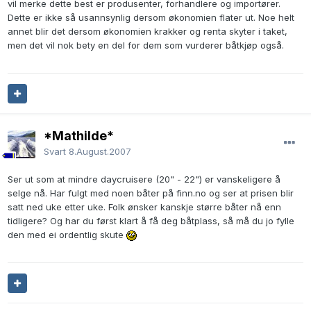
vil merke dette best er produsenter, forhandlere og importører.
Dette er ikke så usannsynlig dersom økonomien flater ut. Noe helt
annet blir det dersom økonomien krakker og renta skyter i taket,
men det vil nok bety en del for dem som vurderer båtkjøp også.
*Mathilde*
Svart
8.August.2007
Ser ut som at mindre daycruisere (20" - 22") er vanskeligere å
selge nå. Har fulgt med noen båter på finn.no og ser at prisen blir
satt ned uke etter uke. Folk ønsker kanskje større båter nå enn
tidligere? Og har du først klart å få deg båtplass, så må du jo fylle
den med ei ordentlig skute