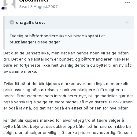
Svart
8.August.2007
chagall skrev:
Tydelig at båtforhandlere ikke vil binde kapital i et
brukbåtlager i disse dager.
Det gjør de uansett ikke, men det kan hende noen vil selge båten
din. Det er din kapital som er bundet, og båtforhandleren risikerer
bare en fortjeneste. Ikke helt uvanlig dersom du bytter til en ny båt
av samme merke.
Tviler litt på at det blir kjøpers marked over hele linja, men enkelte
prisklasser og båtstørrelser er nok vanskeligere å få solgt enn
andre. Produsentene som introduserer nye, billige modeller gjør det
også vanskelig å selge en eldre modell så mye dyrere. Euro-kursen
er også lav nå, og det har også en effekt på prisen for nye båter.
Før det blir kjøpers marked for alvor vil jeg tro at færre velger å
bytte båt. Det betyr at det dukker opp båter på finn.no som ikke blir
solgt, uten at selger er villig til å senke prisen nevneverdig. De som