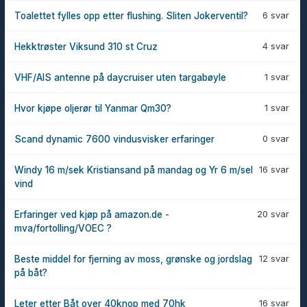
6 svar
Toalettet fylles opp etter flushing. Sliten Jokerventil?
4 svar
Hekktrøster Viksund 310 st Cruz
1 svar
VHF/AIS antenne på daycruiser uten targabøyle
1 svar
Hvor kjøpe oljerør til Yanmar Qm30?
0 svar
Scand dynamic 7600 vindusvisker erfaringer
16 svar
Windy 16 m/sek Kristiansand på mandag og Yr 6 m/sel
vind
20 svar
Erfaringer ved kjøp på amazon.de -
mva/fortolling/VOEC ?
12 svar
Beste middel for fjerning av moss, grønske og jordslag
på båt?
16 svar
Leter etter Båt over 40knop med 70hk