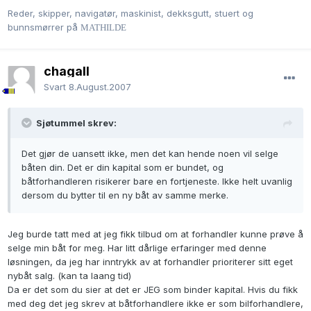
Reder, skipper, navigatør, maskinist, dekksgutt, stuert og
bunnsmørrer på
MATHILDE
chagall
Svart
8.August.2007
Sjøtummel skrev:
Det gjør de uansett ikke, men det kan hende noen vil selge
båten din. Det er din kapital som er bundet, og
båtforhandleren risikerer bare en fortjeneste. Ikke helt uvanlig
dersom du bytter til en ny båt av samme merke.
Jeg burde tatt med at jeg fikk tilbud om at forhandler kunne prøve å
selge min båt for meg. Har litt dårlige erfaringer med denne
løsningen, da jeg har inntrykk av at forhandler prioriterer sitt eget
nybåt salg. (kan ta laang tid)
Da er det som du sier at det er JEG som binder kapital. Hvis du fikk
med deg det jeg skrev at båtforhandlere ikke er som bilforhandlere,