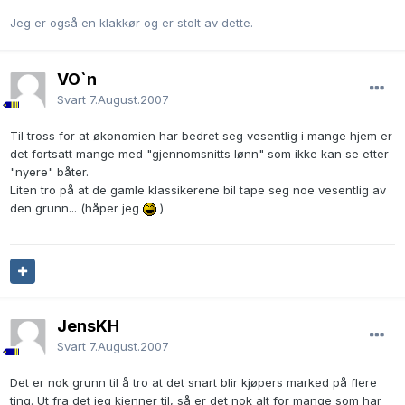
Jeg er også en klakkør og er stolt av dette.
VO`n
Svart
7.August.2007
Til tross for at økonomien har bedret seg vesentlig i mange hjem er
det fortsatt mange med "gjennomsnitts lønn" som ikke kan se etter
"nyere" båter.
Liten tro på at de gamle klassikerene bil tape seg noe vesentlig av
den grunn... (håper jeg
)
JensKH
Svart
7.August.2007
Det er nok grunn til å tro at det snart blir kjøpers marked på flere
ting. Ut fra det jeg kjenner til, så er det nok alt for mange som har