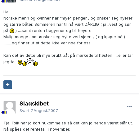
Hei.
Norske menn og kvinner har "mye" penger , og ønsker seg nyerer
og større båter. Sommeren har til nå vært DÅRLIG ( ja...vest og sør
på
) ....samt renten begynner og bli høyere.
Mulig mange som ønsker seg hytte ved sjøen , ( og kjøper båt)
.........og finner ut at dette ikke var noe for oss.
Kan det av dette bli mye brukt båt på markede til høsten .....eller tar
jeg feil
Slagskibet
Svart
7.August.2007
Tja. Folk har jo kort hukommelse så det kan jo hende været slår ut.
Nå spåes det rentefall i november.