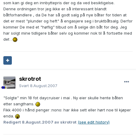
som kan gi deg en innbyttepris der og da ved besiktigelse.
Denne ordningen tror jeg ikke er så interessant blandt
båtforhandlere , da De har så godt salg på nye båter for tiden at
det er mest "plunder og heft" å engasjere seg i bruktbåtsalg. Derfor
kommer De med et "høflig" tilbud om å selge din båt for deg. Jeg
har solgt mine tidligere båter selv og kommer nok til å fortsette med
det .
skrotrot
Svart
8.August.2007
"Solgte" min 18 fot daycruiser i mai . Ny eier skulle hente båten
etter sangthans.
Fikk 4000 i hånd penger :nono: har ikke sett eller hørt noe til kjøper
enda.
Redigert
8.August.2007
av skrotrot
(see edit history)