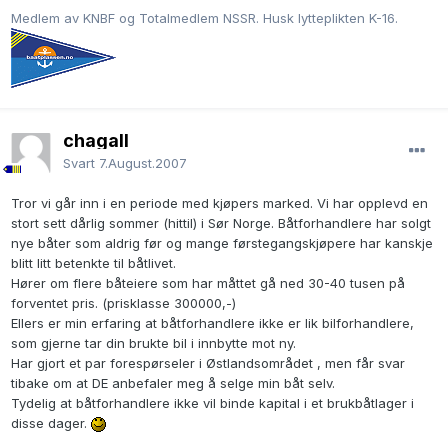
Medlem av KNBF og Totalmedlem NSSR. Husk lytteplikten K-16.
chagall
Svart
7.August.2007
Tror vi går inn i en periode med kjøpers marked. Vi har opplevd en
stort sett dårlig sommer (hittil) i Sør Norge. Båtforhandlere har solgt
nye båter som aldrig før og mange førstegangskjøpere har kanskje
blitt litt betenkte til båtlivet.
Hører om flere båteiere som har måttet gå ned 30-40 tusen på
forventet pris. (prisklasse 300000,-)
Ellers er min erfaring at båtforhandlere ikke er lik bilforhandlere,
som gjerne tar din brukte bil i innbytte mot ny.
Har gjort et par forespørseler i Østlandsområdet , men får svar
tibake om at DE anbefaler meg å selge min båt selv.
Tydelig at båtforhandlere ikke vil binde kapital i et brukbåtlager i
disse dager.