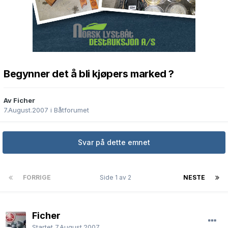
Begynner det å bli kjøpers marked ?
Av Ficher
7.August.2007
i
Båtforumet
Svar på dette emnet
FORRIGE
Side 1 av 2
NESTE
Ficher
Startet
7.August.2007