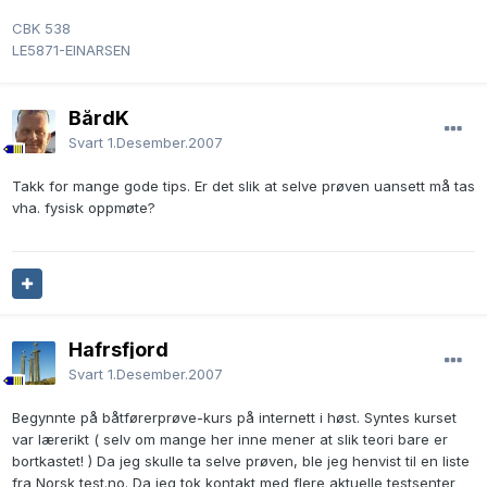
CBK 538
LE5871-EINARSEN
BårdK
Svart
1.Desember.2007
Takk for mange gode tips. Er det slik at selve prøven uansett må tas
vha. fysisk oppmøte?
Hafrsfjord
Svart
1.Desember.2007
Begynnte på båtførerprøve-kurs på internett i høst. Syntes kurset
var lærerikt ( selv om mange her inne mener at slik teori bare er
bortkastet! ) Da jeg skulle ta selve prøven, ble jeg henvist til en liste
fra Norsk test.no. Da jeg tok kontakt med flere aktuelle testsenter