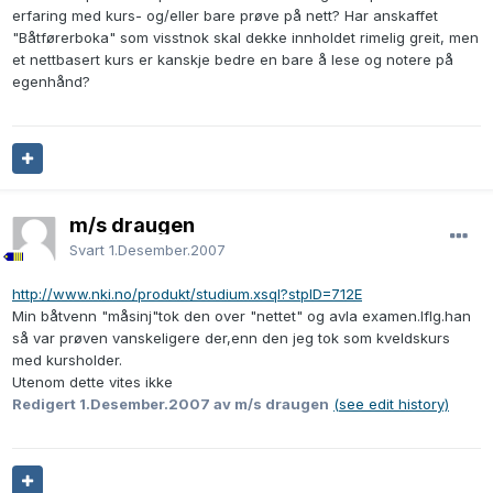
erfaring med kurs- og/eller bare prøve på nett? Har anskaffet
"Båtførerboka" som visstnok skal dekke innholdet rimelig greit, men
et nettbasert kurs er kanskje bedre en bare å lese og notere på
egenhånd?
m/s draugen
Svart
1.Desember.2007
http://www.nki.no/produkt/studium.xsql?stpID=712E
Min båtvenn "måsinj"tok den over "nettet" og avla examen.Iflg.han
så var prøven vanskeligere der,enn den jeg tok som kveldskurs
med kursholder.
Utenom dette vites ikke
Redigert
1.Desember.2007
av m/s draugen
(see edit history)