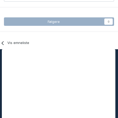
Følgere
0
Vis emneliste