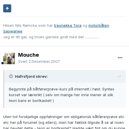
Hilsen Nils Rømcke som har
tresnekka Tora
og
motorbåten
Saowanee
Jeg er litt gal, og trives ganske godt med det ................
Mouche
Svart
2.Desember.2007
Hafrsfjord skrev:
Begynnte på båtførerprøve-kurs på internett i høst. Syntes
kurset var lærerikt ( selv om mange her inne mener at slik
teori bare er bortkastet! )
Uten tvil forskjellige oppfatninger om obligatorisk båtførerprøve etc
etc her på forumet (og ellers), men har faktisk tilgode å se at noen
har hevdet dette - teori er bortkastet? Hadde vært fint om du kunne