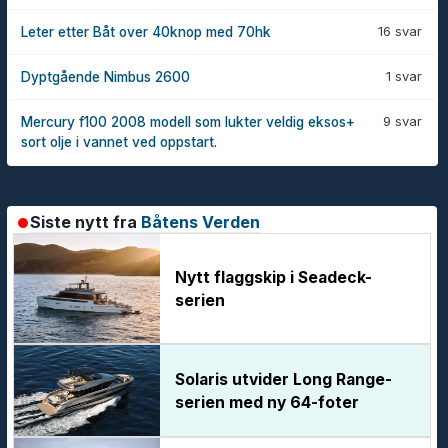
16 svar
Leter etter Båt over 40knop med 70hk
1 svar
Dyptgående Nimbus 2600
9 svar
Mercury f100 2008 modell som lukter veldig eksos+
sort olje i vannet ved oppstart.
Siste nytt fra
Båtens Verden
Nytt flaggskip i Seadeck-
serien
Solaris utvider Long Range-
serien med ny 64-foter