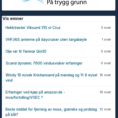
Vis emner
3 svar
Hekktrøster Viksund 310 st Cruz
1 svar
VHF/AIS antenne på daycruiser uten targabøyle
0 svar
Olje rør til Yanmar Qm30
0 svar
Scand dynamic 7600 vindusvisker erfaringer
16 svar
Windy 16 m/sek Kristiansand på mandag og Yr 6 m/sel
vind
19 svar
Erfaringer ved kjøp på amazon.de -
mva/fortolling/VOEC ?
12 svar
Beste middel for fjerning av moss, grønske og jordslag
på båt?