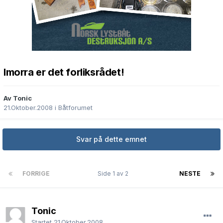
Imorra er det forliksrådet!
Av Tonic
21.Oktober.2008
i
Båtforumet
Svar på dette emnet
FORRIGE
Side 1 av 2
NESTE
Tonic
Startet
21.Oktober.2008