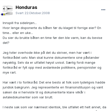
Honduras
Svart
22.Oktober.2008
Innspill fra sidelinjen...
Hvor lenge disponerte du båten før du klaget til forrige eier? En
time... eller en uke...
Du sier du brukte båten en time før den ble varm, kan du bevise
det?
Jeg tviler overhode ikke på det du skriver, men har vært i
forliksrådet selv. Man skal kunne dokumentere sine påstander
nøyaktig. Selv da er utfallet høyst uvisst. Særlig fordi mange
forliksråd er fylt opp med avdankede politikere, pensjonister og
mye rart.
Har vært i to forliksråd. Det ene besto at folk som tydeligvis hadde
juridisk bakgrunn. Jeg representerte en finansinstitusjon og vant
saken da vi henviste til og dokumenterte klare vilkår i
avtaledokumenter som var brutt.
I neste sak som var nærmest identisk, ble utfallet ett helt annet, da