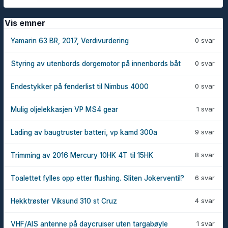
Vis emner
0 svar
Yamarin 63 BR, 2017, Verdivurdering
0 svar
Styring av utenbords dorgemotor på innenbords båt
0 svar
Endestykker på fenderlist til Nimbus 4000
1 svar
Mulig oljelekkasjen VP MS4 gear
9 svar
Lading av baugtruster batteri, vp kamd 300a
8 svar
Trimming av 2016 Mercury 10HK 4T til 15HK
6 svar
Toalettet fylles opp etter flushing. Sliten Jokerventil?
4 svar
Hekktrøster Viksund 310 st Cruz
1 svar
VHF/AIS antenne på daycruiser uten targabøyle