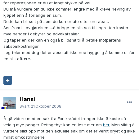
for reparasjonen er du et langt stykke på vei.
Du må vurdere om du ikke kommer lengre med å kreve heving av
kjøpet enn å forlange en sum.
Dette kan bli sett på som du kun er ute etter en rabatt.
Ser fram til avgjørelsen.....å bringe en slik sak til tingretten koster
mye penger i gebyrer og advokatsalær.
Og taper en der kan en også bli dømt til å betale motpartens
saksomkostninger.
Jeg føler med deg det er absolutt ikke noe hyggelig å komme ut for
en slik affære.
Hansi
Svart
21.Oktober.2008
Å gå videre med en sak fra Forliksrådet trenger ikke å koste så
veldig mye penger. Rettsgebyr kan en lese mer om
her.
Men viktig å
vurdere slikt opp mot den aktuelle sak om det er verdt bryet og ikke
minst omkostningene.