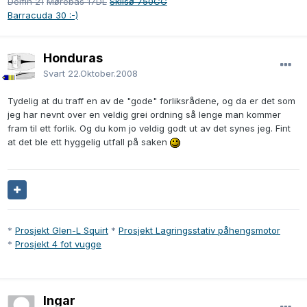
Delfin 21
Mørebas 17DL
Skilsø 750CC
Barracuda 30 :-)
Honduras
Svart
22.Oktober.2008
Tydelig at du traff en av de "gode" forliksrådene, og da er det som
jeg har nevnt over en veldig grei ordning så lenge man kommer
fram til ett forlik. Og du kom jo veldig godt ut av det synes jeg. Fint
at det ble ett hyggelig utfall på saken
*
Prosjekt Glen-L Squirt
*
Prosjekt Lagringsstativ påhengsmotor
*
Prosjekt 4 fot vugge
Ingar