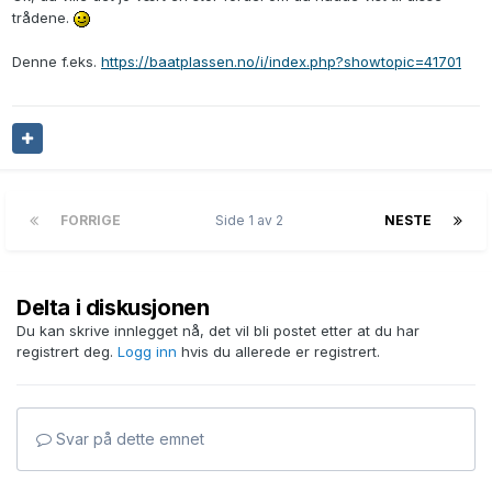
trådene.
Denne f.eks.
https://baatplassen.no/i/index.php?showtopic=41701
FORRIGE
Side 1 av 2
NESTE
Delta i diskusjonen
Du kan skrive innlegget nå, det vil bli postet etter at du har
registrert deg.
Logg inn
hvis du allerede er registrert.
Svar på dette emnet