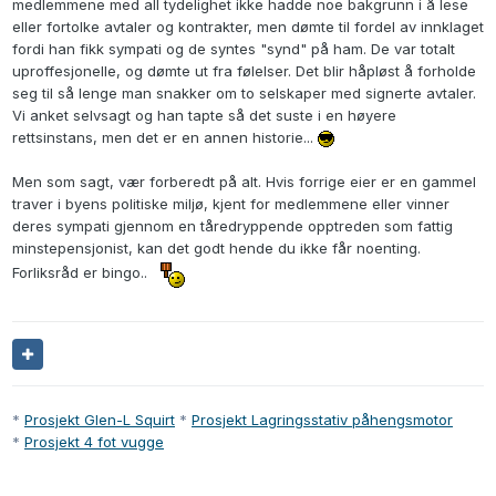
medlemmene med all tydelighet ikke hadde noe bakgrunn i å lese
eller fortolke avtaler og kontrakter, men dømte til fordel av innklaget
fordi han fikk sympati og de syntes "synd" på ham. De var totalt
uproffesjonelle, og dømte ut fra følelser. Det blir håpløst å forholde
seg til så lenge man snakker om to selskaper med signerte avtaler.
Vi anket selvsagt og han tapte så det suste i en høyere
rettsinstans, men det er en annen historie...
Men som sagt, vær forberedt på alt. Hvis forrige eier er en gammel
traver i byens politiske miljø, kjent for medlemmene eller vinner
deres sympati gjennom en tåredryppende opptreden som fattig
minstepensjonist, kan det godt hende du ikke får noenting.
Forliksråd er bingo..
*
Prosjekt Glen-L Squirt
*
Prosjekt Lagringsstativ påhengsmotor
*
Prosjekt 4 fot vugge