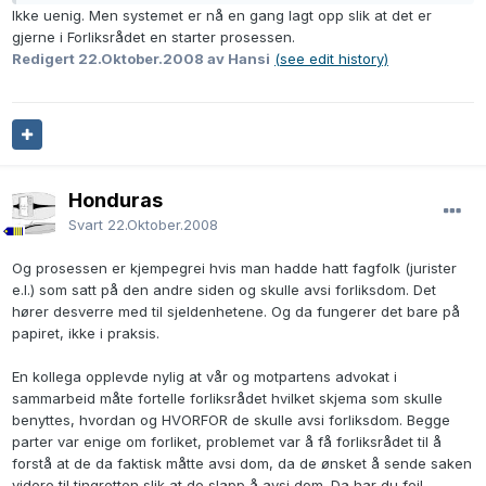
Ikke uenig. Men systemet er nå en gang lagt opp slik at det er
gjerne i Forliksrådet en starter prosessen.
Redigert
22.Oktober.2008
av Hansi
(see edit history)
Honduras
Svart
22.Oktober.2008
Og prosessen er kjempegrei hvis man hadde hatt fagfolk (jurister
e.l.) som satt på den andre siden og skulle avsi forliksdom. Det
hører desverre med til sjeldenhetene. Og da fungerer det bare på
papiret, ikke i praksis.
En kollega opplevde nylig at vår og motpartens advokat i
sammarbeid måte fortelle forliksrådet hvilket skjema som skulle
benyttes, hvordan og HVORFOR de skulle avsi forliksdom. Begge
parter var enige om forliket, problemet var å få forliksrådet til å
forstå at de da faktisk måtte avsi dom, da de ønsket å sende saken
videre til tingretten slik at de slapp å avsi dom. Da har du feil