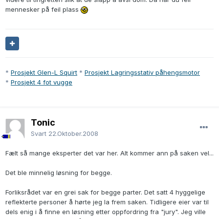
mennesker på feil plass
*
Prosjekt Glen-L Squirt
*
Prosjekt Lagringsstativ påhengsmotor
*
Prosjekt 4 fot vugge
Tonic
Svart
22.Oktober.2008
Fælt så mange eksperter det var her. Alt kommer ann på saken vel...
Det ble minnelig løsning for begge.
Forliksrådet var en grei sak for begge parter. Det satt 4 hyggelige
reflekterte personer å hørte jeg la frem saken. Tidligere eier var til
dels enig i å finne en løsning etter oppfordring fra "jury". Jeg ville