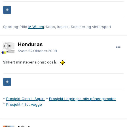
Sport og fritid
M.W.Lem
. Kano, kajakk, Sommer og vintersport
Honduras
Svart
22.Oktober.2008
Sikkert minstepensjonist også....
*
Prosjekt Glen-L Squirt
*
Prosjekt Lagringsstativ påhengsmotor
*
Prosjekt 4 fot vugge