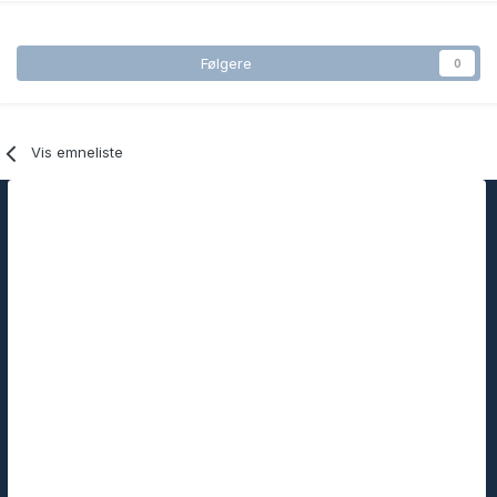
Følgere
0
Vis emneliste