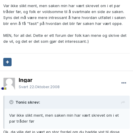
Var ikke slikt ment, men saken min har vært skrevet om i et par
tråder før, og folk er voldsomme til å svartmale en side av saken.
Syns det må være mere intressant å høre hvordan utfallet i saken
blir enn å få "fasit" på hvordan det blir før saken har vært oppe.
MEN, for all del. Dette er ett forum der folk kan mene og skrive det
de vil, og det er det som gjør det interessant.:)
Ingar
Svart
22.Oktober.2008
Tonic skrev:
Var ikke slikt ment, men saken min har vært skrevet om i et
par tråder før
Ok, da ville det jo vært en stor fordel om du hadde vist til disse