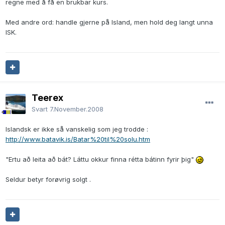
regne med å få en brukbar kurs.
Med andre ord: handle gjerne på Island, men hold deg langt unna
ISK.
Teerex
Svart
7.November.2008
Islandsk er ikke så vanskelig som jeg trodde :
http://www.batavik.is/Batar%20til%20solu.htm
"Ertu að leita að bát? Láttu okkur finna rétta bátinn fyrir þig"
Seldur betyr forøvrig solgt .