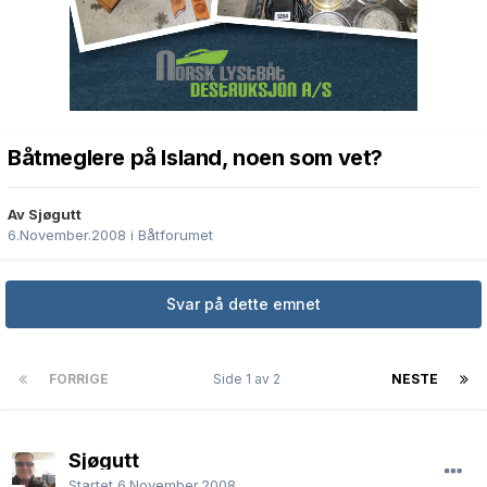
Båtmeglere på Island, noen som vet?
Av Sjøgutt
6.November.2008
i
Båtforumet
Svar på dette emnet
FORRIGE
Side 1 av 2
NESTE
Sjøgutt
Startet
6.November.2008