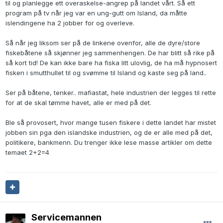
til og planlegge ett overaskelse-angrep på landet vårt. Så ett
program på tv når jeg var en ung-gutt om Island, da måtte
islendingene ha 2 jobber for og overleve.
Så når jeg liksom ser på de linkene ovenfor, alle de dyre/store
fiskebåtene så skjønner jeg sammenhengen. De har blitt så rike på
så kort tid! De kan ikke bare ha fiska litt ulovlig, de ha må hypnosert
fisken i smutthullet til og svømme til Island og kaste seg på land..
Ser på båtene, tenker.. mafiastat, hele industrien der legges til rette
for at de skal tømme havet, alle er med på det.
Ble så provosert, hvor mange tusen fiskere i dette landet har mistet
jobben sin pga den islandske industrien, og de er alle med på det,
politikere, bankmenn. Du trenger ikke lese masse artikler om dette
temaet 2+2=4
Servicemannen