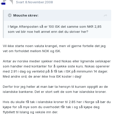
Svart
8.November.2008
Mouche skrev:
I følge Aftenposten så er 100 ISK det samme som NKR 2,85
som vel blir noe helt annet enn det du skriver her?
Vil ikke starte noen valuta krangel, men vil gjerne fortelle det jeg
vet om forholdet mellom NOK og ISK.
Antar av norske medier sjekker med Nokas eller lignende selskaper
som handler med kontanter for å sjekke siste kurs. Nokas opererer
med 2.91 i dag og ventetid på å få tak i ISK på minimumn 14 dager.
Med andre ord; de aner ikke hva ISK koster i dag!
Derfor tror jeg heller at man bør ta hensyn til kursen oppgitt av de
islandske bankene. Det er stort sett de som har islandske kroner.
Hvis du skulle få tak i islandske kroner til 2.85 her i Norge så bør du
kjøpe for så mye som du overhodet får tak i og så kjøpe deg
flybillett til Islang og veksle inn der.