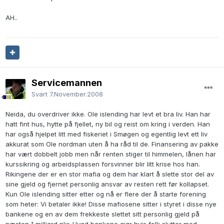
AH..
Servicemannen
Svart
7.November.2008
Neida, du overdriver ikke. Ole islending har levt et bra liv. Han har
hatt fint hus, hytte på fjellet, ny bil og reist om kring i verden. Han
har også hjelpet litt med fiskeriet i Smøgen og egentlig levt ett liv
akkurat som Ole nordman uten å ha råd til de. Finansering av pakke
har vært dobbelt jobb men når renten stiger til himmelen, lånen har
kurssikring og arbeidsplassen forsvinner blir litt krise hos han.
Rikingene der er en stor mafia og dem har klart å slette stor del av
sine gjeld og fjernet personlig ansvar av resten rett før kollapset.
Kun Ole islending sitter etter og nå er flere der å starte forening
som heter: Vi betaler ikke! Disse mafiosene sitter i styret i disse nye
bankene og en av dem frekkeste slettet sitt personlig gjeld på