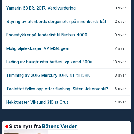
1 svar
Yamarin 63 BR, 2017, Verdivurdering
2 svar
Styring av utenbords dorgemotor på innenbords båt
0 svar
Endestykker på fenderlist til Nimbus 4000
7 svar
Mulig oljelekkasjen VP MS4 gear
18 svar
Lading av baugtruster batteri, vp kamd 300a
8 svar
Trimming av 2016 Mercury 10HK 4T til 15HK
6 svar
Toalettet fylles opp etter flushing. Sliten Jokerventil?
4 svar
Hekktrøster Viksund 310 st Cruz
Siste nytt fra
Båtens Verden