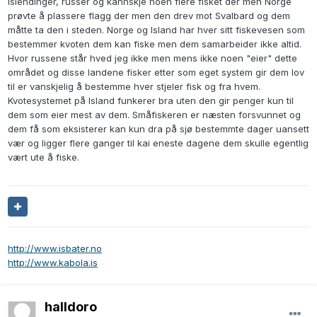
islendinger, russer og kannskje noen flere fisket der men Norge
prøvte å plassere flagg der men den drev mot Svalbard og dem
måtte ta den i steden. Norge og Island har hver sitt fiskevesen som
bestemmer kvoten dem kan fiske men dem samarbeider ikke altid.
Hvor russene står hved jeg ikke men mens ikke noen "eier" dette
området og disse landene fisker etter som eget system gir dem lov
til er vanskjelig å bestemme hver stjeler fisk og fra hvem.
Kvotesystemet på Island funkerer bra uten den gir penger kun til
dem som eier mest av dem. Småfiskeren er næsten forsvunnet og
dem få som eksisterer kan kun dra på sjø bestemmte dager uansett
vær og ligger flere ganger til kai eneste dagene dem skulle egentlig
vært ute å fiske.
http://www.isbater.no
http://www.kabola.is
halldoro