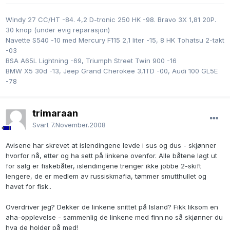
Windy 27 CC/HT -84. 4,2 D-tronic 250 HK -98. Bravo 3X 1,81 20P.
30 knop (under evig reparasjon)
Navette S540 -10 med Mercury F115 2,1 liter -15, 8 HK Tohatsu 2-takt
-03
BSA A65L Lightning -69, Triumph Street Twin 900 -16
BMW X5 30d -13, Jeep Grand Cherokee 3,1TD -00, Audi 100 GL5E
-78
trimaraan
Svart
7.November.2008
Avisene har skrevet at islendingene levde i sus og dus - skjønner
hvorfor nå, etter og ha sett på linkene ovenfor. Alle båtene lagt ut
for salg er fiskebåter, islendingene trenger ikke jobbe 2-skift
lengere, de er medlem av russiskmafia, tømmer smutthullet og
havet for fisk..
Overdriver jeg? Dekker de linkene snittet på Island? Fikk liksom en
aha-opplevelse - sammenlig de linkene med finn.no så skjønner du
hva de holder på med!