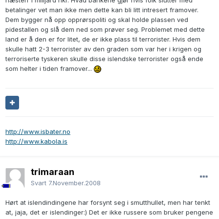
næsten 1 milljard nkr. Hvad bankene gjør hvis folk slutter med
betalinger vet man ikke men dette kan bli litt intresert framover.
Dem bygger nå opp opprørspoliti og skal holde plassen ved
pidestallen og slå dem ned som prøver seg. Problemet med dette
land er å den er for litet, de er ikke plass til terrorister. Hvis dem
skulle hatt 2-3 terrorister av den graden som var her i krigen og
terroriserte tyskeren skulle disse islendske terrorister også ende
som helter i tiden framover...
http://www.isbater.no
http://www.kabola.is
trimaraan
Svart
7.November.2008
Hørt at islendindingene har forsynt seg i smutthullet, men har tenkt
at, jaja, det er islendinger:) Det er ikke russere som bruker pengene