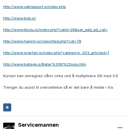
http://www.vatnasport.is/index.php
http://www.bob.is/
http://www.tilsolu.is/index.php?catid=28&set_add_ad_cat=
http://www.haninn.is/classified.php?cat=78
http://www.snarfari.is/index.php?categoryi...003_articleid=1
http://www.batavik.is/Batar%20til%20solu.htm
Kursen kan omregnes sånn cirka ved å multiplisere ISK med 0.6
Trenger du assist til oversettelse så er det bare å melde i fra.
Servicemannen