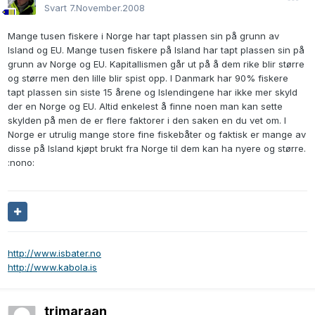
Svart
7.November.2008
Mange tusen fiskere i Norge har tapt plassen sin på grunn av
Island og EU. Mange tusen fiskere på Island har tapt plassen sin på
grunn av Norge og EU. Kapitallismen går ut på å dem rike blir større
og større men den lille blir spist opp. I Danmark har 90% fiskere
tapt plassen sin siste 15 årene og Islendingene har ikke mer skyld
der en Norge og EU. Altid enkelest å finne noen man kan sette
skylden på men de er flere faktorer i den saken en du vet om. I
Norge er utrulig mange store fine fiskebåter og faktisk er mange av
disse på Island kjøpt brukt fra Norge til dem kan ha nyere og større.
:nono:
http://www.isbater.no
http://www.kabola.is
trimaraan