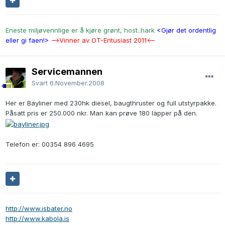
Eneste miljøvennlige er å kjøre grønt, host..hark
<Gjør det ordentlig
eller gi faen!>
-->Vinner av OT-Entusiast 2011<--
Servicemannen
Svart
6.November.2008
Her er Bayliner med 230hk diesel, baugthruster og full utstyrpakke.
Påsatt pris er 250.000 nkr. Man kan prøve 180 lapper på den.
Telefon er: 00354 896 4695
http://www.isbater.no
http://www.kabola.is