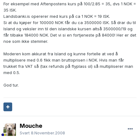
For eksempel med Aftenpostens kurs på 100/2.85 = 35, dvs 1 NOK =
35 ISK.
Landsbanki.is opererer med kurs på ca 1 NOK = 19 ISK.
Si at du kjøper for 100000 NOK får du ca 3500000 ISK. Så drar du til
Island og veksler inn til den islandske kursen altså 3500000/19 og
får tilbake 184000 NOK. Det vi si en fortjeneste på 84000! Her er det
noe som ikke stemmer.
Moderen kom akkurat fra Island og kunne fortelle at ved å
multiplisere med 0.6 fikk man bruttoprisen i NOK. Hvis man får
trukket fra VAT så (tax refunds på flyplass ol) så multipliserer man
med 0.5.
God tur.
Mouche
Svart
8.November.2008