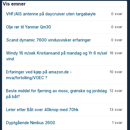
Vis emner
0 svar
VHF/AIS antenne på daycruiser uten targabøyle
0 svar
Olje rør til Yanmar Qm30
0 svar
Scand dynamic 7600 vindusvisker erfaringer
16 svar
Windy 16 m/sek Kristiansand på mandag og Yr 6 m/sel
vind
10 svar
Erfaringer ved kjøp på amazon.de -
mva/fortolling/VOEC ?
12 svar
Beste middel for fjerning av moss, grønske og jordslag
på båt?
13 svar
Leter etter Båt over 40knop med 70hk
1 svar
Dyptgående Nimbus 2600