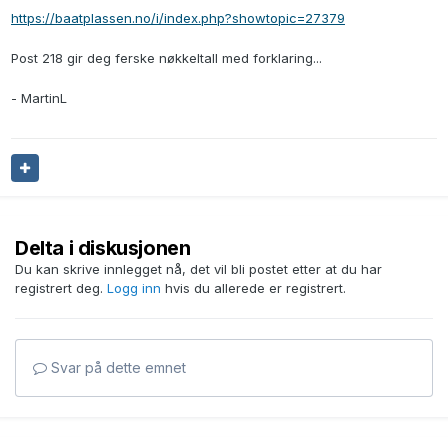
https://baatplassen.no/i/index.php?showtopic=27379
Post 218 gir deg ferske nøkkeltall med forklaring...
- MartinL
Delta i diskusjonen
Du kan skrive innlegget nå, det vil bli postet etter at du har
registrert deg.
Logg inn
hvis du allerede er registrert.
Svar på dette emnet