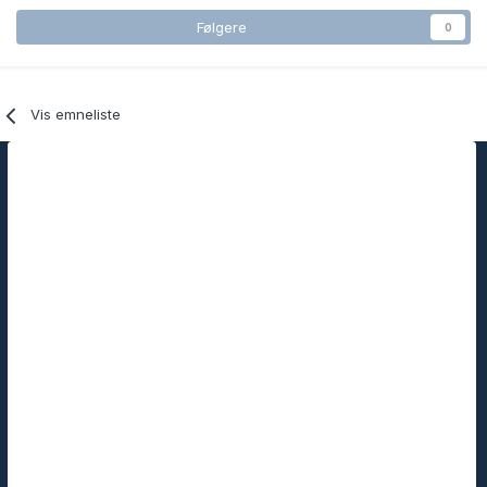
Følgere
0
Vis emneliste