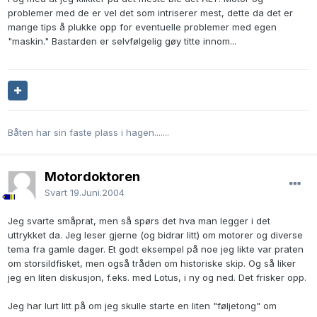
problemer med de er vel det som intriserer mest, dette da det er
mange tips å plukke opp for eventuelle problemer med egen
"maskin." Bastarden er selvfølgelig gøy titte innom...
Båten har sin faste plass i hagen.......
Motordoktoren
Svart
19.Juni.2004
Jeg svarte småprat, men så spørs det hva man legger i det
uttrykket da. Jeg leser gjerne (og bidrar litt) om motorer og diverse
tema fra gamle dager. Et godt eksempel på noe jeg likte var praten
om storsildfisket, men også tråden om historiske skip. Og så liker
jeg en liten diskusjon, f.eks. med Lotus, i ny og ned. Det frisker opp.
Jeg har lurt litt på om jeg skulle starte en liten "føljetong" om