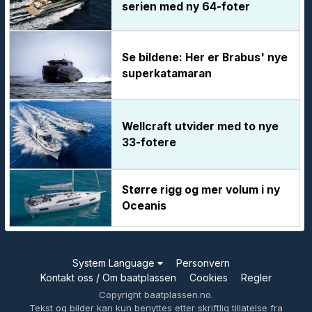
serien med ny 64-foter
Se bildene: Her er Brabus' nye
superkatamaran
Wellcraft utvider med to nye
33-fotere
Større rigg og mer volum i ny
Oceanis
System Language
Personvern
Kontakt oss / Om baatplassen
Cookies
Regler
Copyright baatplassen.no.
Tekst og bilder kan kun benyttes etter skriftlig tillatelse fra