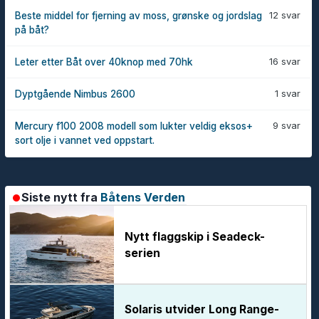
12 svar
Beste middel for fjerning av moss, grønske og jordslag
på båt?
16 svar
Leter etter Båt over 40knop med 70hk
1 svar
Dyptgående Nimbus 2600
9 svar
Mercury f100 2008 modell som lukter veldig eksos+
sort olje i vannet ved oppstart.
Siste nytt fra
Båtens Verden
Nytt flaggskip i Seadeck-
serien
Solaris utvider Long Range-