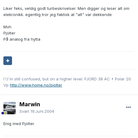
Liker feks, veldig godt turbeskrivelser. Men digger og leser alt om
elekronikk. egentlig tror jeg faktisk at "alt" var dekkende
Mvh
Pjolter
På analog fra hytta
I`!;I`m still confused, but on a higher level. FJORD 38 AC • Polar 20
Vp
http://www.home.no/pjolter
Marwin
Svart
19.Juni.2004
Enig med Pjolter.