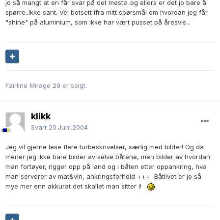
jo så mangt at en får svar på det meste..og ellers er det jo bare å
spørre..ikke sant. Vel botsett ifra mitt spørsmål om hvordan jeg får
"shine" på aluminium, som ikke har vært pusset på åresvis...
Fairline Mirage 29 er solgt.
klikk
Svart
20.Juni.2004
Jeg vil gjerne lese flere turbeskrivelser, særlig med bilder! Og da
mener jeg ikke bare bilder av selve båtene, men bilder av hvordan
man fortøyer, rigger opp på land og i båten etter oppankring, hva
man serverer av mat&vin, ankringsforhold +++ Båtlivet er jo så
mye mer enn akkurat det skallet man sitter i!