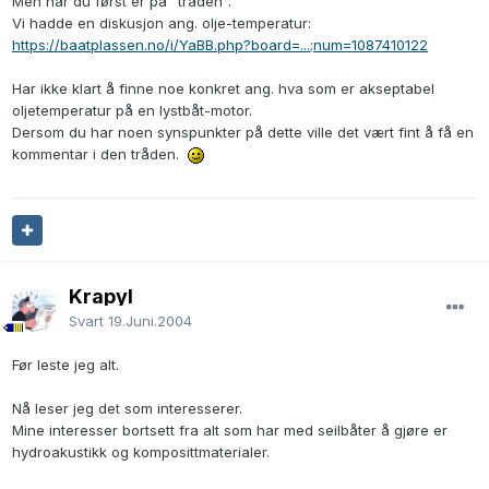
Men når du først er på "tråden".
Vi hadde en diskusjon ang. olje-temperatur:
https://baatplassen.no/i/YaBB.php?board=...;num=1087410122
Har ikke klart å finne noe konkret ang. hva som er akseptabel
oljetemperatur på en lystbåt-motor.
Dersom du har noen synspunkter på dette ville det vært fint å få en
kommentar i den tråden.
Krapyl
Svart
19.Juni.2004
Før leste jeg alt.
Nå leser jeg det som interesserer.
Mine interesser bortsett fra alt som har med seilbåter å gjøre er
hydroakustikk og komposittmaterialer.