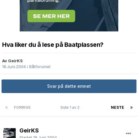
Hva liker du å lese på Baatplassen?
Av GeirKS
18.Juni.2004
i
Båtforumet
Svar på dette emnet
FORRIGE
Side 1 av 2
NESTE
GeirKS
Startet
18.Juni.2004