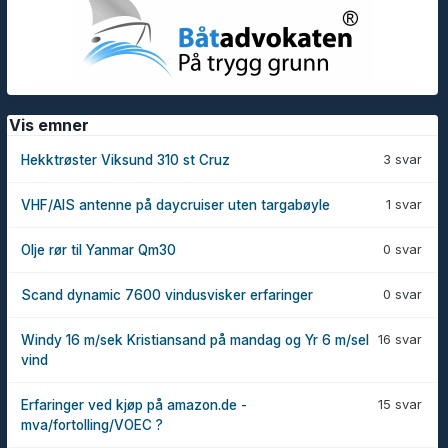
Vis emner
3 svar
Hekktrøster Viksund 310 st Cruz
1 svar
VHF/AIS antenne på daycruiser uten targabøyle
0 svar
Olje rør til Yanmar Qm30
0 svar
Scand dynamic 7600 vindusvisker erfaringer
16 svar
Windy 16 m/sek Kristiansand på mandag og Yr 6 m/sel
vind
15 svar
Erfaringer ved kjøp på amazon.de -
mva/fortolling/VOEC ?