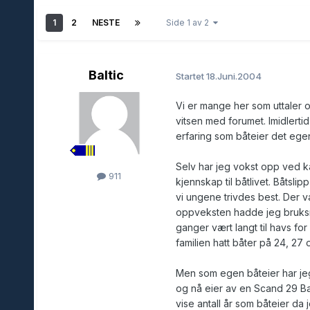
1
2
NESTE
Side 1 av 2
Baltic
Startet
18.Juni.2004
Vi er mange her som uttaler 
vitsen med forumet. Imidlerti
erfaring som båteier det ege
Selv har jeg vokst opp ved ka
911
kjennskap til båtlivet. Båtsli
vi ungene trivdes best. Der v
oppveksten hadde jeg bruksre
ganger vært langt til havs for 
familien hatt båter på 24, 27 
Men som egen båteier har jeg 
og nå eier av en Scand 29 Ba
vise antall år som båteier da 