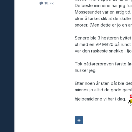
10.7k
De beste minnene har jeg fra
Mossesundet var en artig tid. 
uker å tørket slik at de skulle
snorer. (Men dette er jo en a
Senere ble 3 hesteren byttet
ut med en VP MB20 på rundt 4
var den raskeste snekke i fjo
Tok båtførerprøven første åre
husker jeg.
Etter noen år uten båt ble d
minnes jo alltid de gode gam
hjelpemidlene vi har i dag.