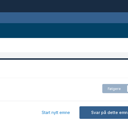
Følgere
Start nytt emne
Svar på dette emn