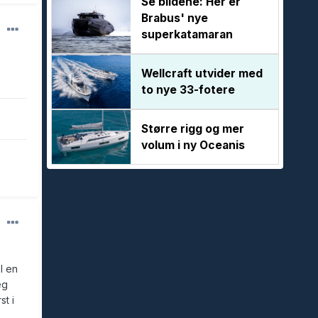
Se bildene: Her er
Brabus' nye
superkatamaran
Wellcraft utvider med
to nye 33-fotere
Større rigg og mer
volum i ny Oceanis
l en
eg
t i