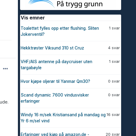
Vis emner
1 svar
Toalettet fylles opp etter flushing. Sliten
Jokerventil?
4 svar
Hekktrøster Viksund 310 st Cruz
1 svar
VHF/AIS antenne på daycruiser uten
targabøyle
0 svar
Hvor kjøpe oljerør til Yanmar Qm30?
0 svar
Scand dynamic 7600 vindusvisker
erfaringer
rude.
16 svar
Windy 16 m/sek Kristiansand på mandag og
Yr 6 m/sel vind
20 svar
Erfaringer ved kjøp på amazon.de -