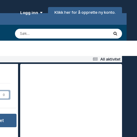
Klikk her for å opprette ny konto.
Logg inn
All aktivitet
0
et