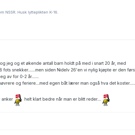
 NSSR. Husk lytteplikten K-16.
 og jeg og et økende antall barn holdt på med i snart 20 år, med
 fots snekker........men siden Nidelv 26'en vi nylig kjøpte er den førs
g av for 0-2 år........
nøvrere og feriere....med egen båt lærer man også hva det koster.....
r anker
helt klart bedre når man er blitt reder....