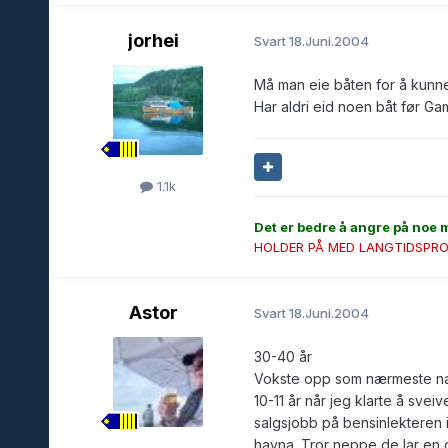
jorhei
Svart
18.Juni.2004
Må man eie båten for å kunn
Har aldri eid noen båt før Gaml
1.1k
Det er bedre å angre på noe 
HOLDER PÅ MED LANGTIDSPRO
Astor
Svart
18.Juni.2004
30-40 år
Vokste opp som nærmeste nab
10-11 år når jeg klarte å svei
salgsjobb på bensinlekteren i
havna. Tror neppe de lar en g