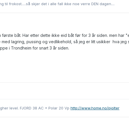
 til frokost.....så skjer det i alle fall ikke noe verre DEN dagen....
n første båt. Har etter dette ikke eid båt før for 3 år siden. men har "
se med lagring, pussing og vedlikehold, så jeg er litt usikker hva jeg 
ppe i Trondheim for snart 3 år siden.
a higher level. FJORD 38 AC • Polar 20 Vp
http://www.home.no/pjolter