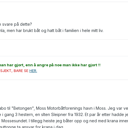
e svare på dette?
a, men har brukt båt og hatt båt i familien i hele mitt liv.
man har gjort, enn å angre på noe man ikke har gjort
!!!
SJEKT, BARE SE
HER.
o til "Betongen", Moss Motorbåtforenings havn i Moss. Jeg var ve
ve i gang 3 hestern, en slten Sleipner fra 1932. Et par år etter hadde j
 Mossesundet. I tillegg heiste jeg båter opp og ned med krana inners
uttonge ta ansvar for krana i dag.