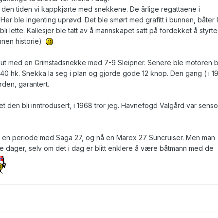
 den tiden vi kappkjørte med snekkene. De årlige regattaene i
Her ble ingenting uprøvd. Det ble smørt med grafitt i bunnen, båter l
 bli lette. Kallesjer ble tatt av å mannskapet satt på fordekket å styr
nnen historie)
 ut med en Grimstadsnekke med 7-9 Sleipner. Senere ble motoren b
0 hk. Snekka la seg i plan og gjorde gode 12 knop. Den gang ( i 1
rden, garantert.
t den bli inntrodusert, i 1968 tror jeg. Havnefogd Valgård var senso
et en periode med Saga 27, og nå en Marex 27 Suncruiser. Men man
le dager, selv om det i dag er blitt enklere å være båtmann med de