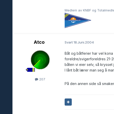
Medlem av KNBF og Totalmedlem
Atco
Svart
18.Juni.2004
Båt og båtferier har vel kona
foreldre/svigerforeldres 21-28
båten vi eier selv, så krysset je
I lånt båt lærer man seg å ma
207
På den annen side så smake