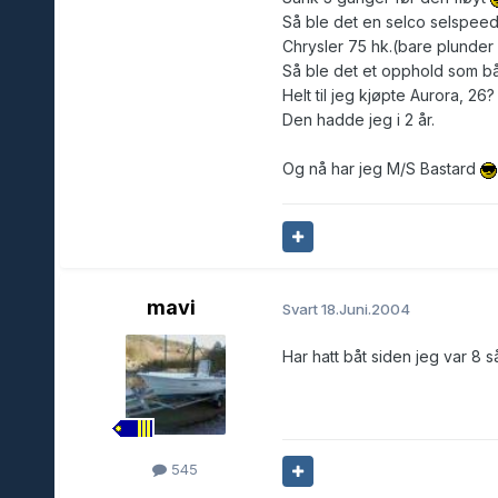
Så ble det en selco selspee
Chrysler 75 hk.(bare plunde
Så ble det et opphold som bå
Helt til jeg kjøpte Aurora, 
Den hadde jeg i 2 år.
Og nå har jeg M/S Bastard
mavi
Svart
18.Juni.2004
Har hatt båt siden jeg var 8 så 
545