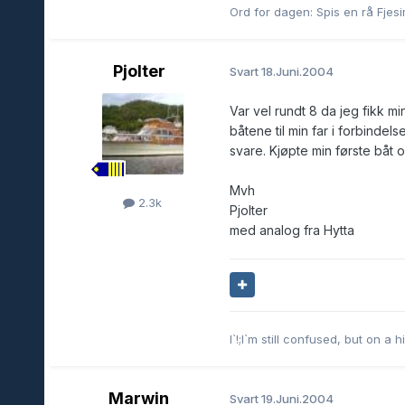
Ord for dagen: Spis en rå Fjesing
Pjolter
Svart
18.Juni.2004
Var vel rundt 8 da jeg fikk mi
båtene til min far i forbindel
svare. Kjøpte min første båt o
Mvh
2.3k
Pjolter
med analog fra Hytta
I`!;I`m still confused, but on 
Marwin
Svart
19.Juni.2004