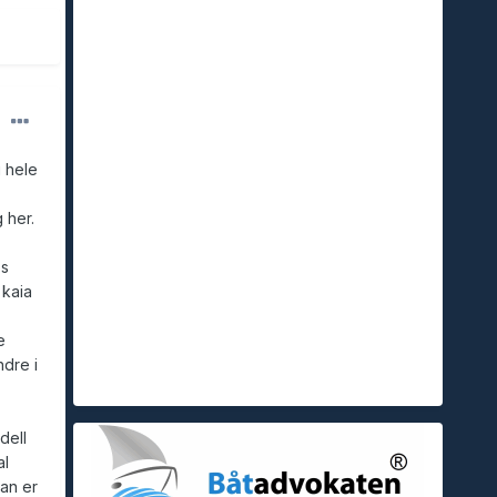
 hele
 her.
ss
 kaia
e
ndre i
dell
al
man er