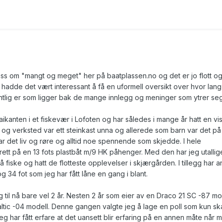
oss om "mangt og meget" her på baatplassen.no og det er jo flott og
d hadde det vært interessant å få en uformell oversikt over hvor lang
ntlig er som ligger bak de mange innlegg og meninger som ytrer seg
ikanten i et fiskevær i Lofoten og har således i mange år hatt en vi
pp og verksted var ett steinkast unna og allerede som barn var det på
ar det liv og røre og alltid noe spennende som skjedde. I hele
tt på en 13 fots plastbåt m/9 HK påhenger. Med den har jeg utallig
å fiske og hatt de flotteste opplevelser i skjærgården. I tillegg har a
og 34 fot som jeg har fått låne en gang i blant.
til nå bare vel 2 år. Nesten 2 år som eier av en Draco 21 SC -87 mo
ltic -04 modell. Denne gangen valgte jeg å lage en poll som kun sk
jeg har fått erfare at det uansett blir erfaring på en annen måte når 