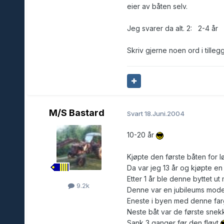
eier av båten selv.
Jeg svarer da alt. 2: 2-4 
Skriv gjerne noen ord i tille
M/S Bastard
Svart
18.Juni.2004
10-20 år
Kjøpte den første båten for l
Da var jeg 13 år og kjøpte en
Etter 1 år ble denne byttet 
9.2k
Denne var en jubileums model
Eneste i byen med denne farg
Neste båt var de første snek
Sank 3 ganger før den fløyt