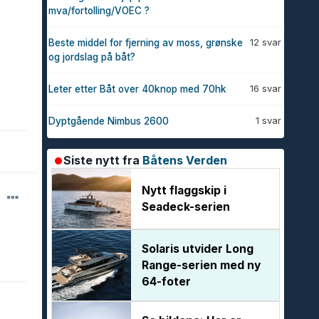
mva/fortolling/VOEC ?
12 svar
Beste middel for fjerning av moss, grønske
og jordslag på båt?
16 svar
Leter etter Båt over 40knop med 70hk
1 svar
Dyptgående Nimbus 2600
Siste nytt fra
Båtens Verden
Nytt flaggskip i
Seadeck-serien
Solaris utvider Long
Range-serien med ny
64-foter