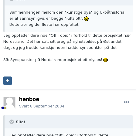
Sammenhengen mellom den "kunstige øya" og U-båthistoria
er at sannsynligvis er begge "luftslott".
Dette tror eg dei fleste har oppfattet.
Jeg oppfatter dere noe "Off Topic" i forhold til dette prosjektet nær
Nordstrand. Det har satt sitt preg på nyhetsbildet på Østlandet i
dag, og jeg trodde kanskje noen hadde synspunkter på det.
Så: Synspunkter på Nordstrandprosjektet etterlyses!
henboe
Svart
8.September.2004
Sitat
Jeg oppfatter dere noe "Off Topic" i forhold til dette