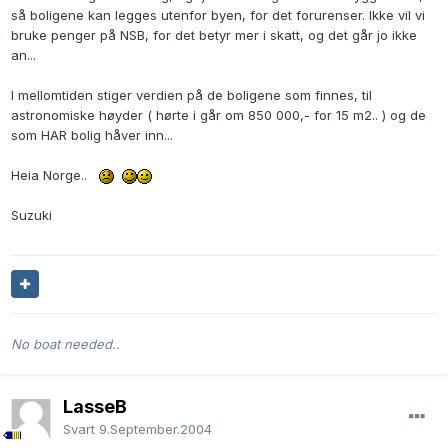
så boligene kan legges utenfor byen, for det forurenser. Ikke vil vi
bruke penger på NSB, for det betyr mer i skatt, og det går jo ikke
an...
I mellomtiden stiger verdien på de boligene som finnes, til
astronomiske høyder ( hørte i går om 850 000,- for 15 m2.. ) og de
som HAR bolig håver inn...
Heia Norge..
Suzuki
No boat needed..
LasseB
Svart
9.September.2004