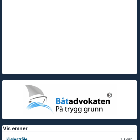
Vis emner
1 svar
Kjølestråle