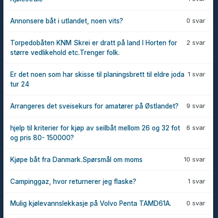
0 svar
Annonsere båt i utlandet, noen vits?
2 svar
Torpedobåten KNM Skrei er dratt på land I Horten for
større vedlikehold etc.Trenger folk.
1 svar
Er det noen som har skisse til planingsbrett til eldre joda
tur 24
9 svar
Arrangeres det sveisekurs for amatører på Østlandet?
6 svar
hjelp til kriterier for kjøp av seilbåt mellom 26 og 32 fot
og pris 80- 150000?
10 svar
Kjøpe båt fra Danmark.Spørsmål om moms
1 svar
Campinggaz, hvor returnerer jeg flaske?
0 svar
Mulig kjølevannslekkasje på Volvo Penta TAMD61A.