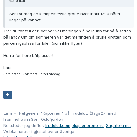
Sitat
Ser for meg en kjempemessig grotte hvor inntil 1200 båter
ligger på vannet.
Tror du tar feil der, det var vel meningen å seile inn for så å settes
på land? Om om sommeren var det meningen å bruke grotten som
parkeringsplass for biler (som ikke flyter)
Hurra for flere båtplasser!
Lars H.
Som drar til Kommers i ettermiddag
Lars H. Helgesen
, "Kapteinen" på Trudelutt (Saga27) med
hjemmehavn i Son, Oslofjorden
Nettsteder jeg drifter:
trudelutt.com
oljepionerene.no
Sagaforumet
Webkameraer i gjestehavner Sverige