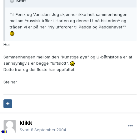
Sitat
Til Fenix og Vanislan: Jeg skjønner ikke helt sammenhengen
mellom *russisk tråler i Horten og denne U-båthistorien* og
tråden vi er på her "Ny utfordrer til Padda og Paddehavet"?
Hei.
Sammenhengen mellom den "kunstige øya" og U-båthistoria er at
sannsynligvis er begge "luftslott".
Dette tror eg dei fleste har oppfattet.
Steinar
klikk
Svart
8.September.2004