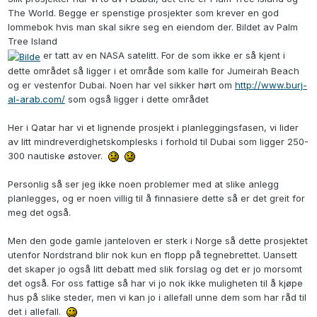
The World. Begge er spenstige prosjekter som krever en god
lommebok hvis man skal sikre seg en eiendom der. Bildet av Palm
Tree Island
er tatt av en NASA satelitt. For de som ikke er så kjent i
dette området så ligger i et område som kalle for Jumeirah Beach
og er vestenfor Dubai. Noen har vel sikker hørt om
http://www.burj-
al-arab.com/
som også ligger i dette området
Her i Qatar har vi et lignende prosjekt i planleggingsfasen, vi lider
av litt mindreverdighetskomplesks i forhold til Dubai som ligger 250-
300 nautiske østover.
Personlig så ser jeg ikke noen problemer med at slike anlegg
planlegges, og er noen villig til å finnasiere dette så er det greit for
meg det også.
Men den gode gamle janteloven er sterk i Norge så dette prosjektet
utenfor Nordstrand blir nok kun en flopp på tegnebrettet. Uansett
det skaper jo også litt debatt med slik forslag og det er jo morsomt
det også. For oss fattige så har vi jo nok ikke muligheten til å kjøpe
hus på slike steder, men vi kan jo i allefall unne dem som har råd til
det i allefall.