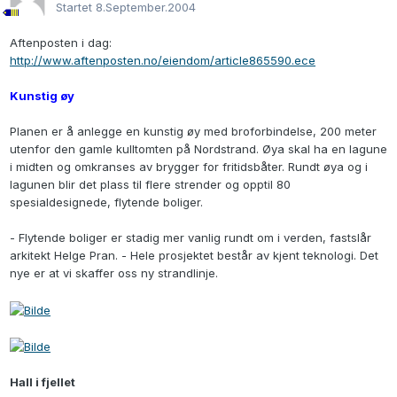
Startet
8.September.2004
Aftenposten i dag:
http://www.aftenposten.no/eiendom/article865590.ece
Kunstig øy
Planen er å anlegge en kunstig øy med broforbindelse, 200 meter
utenfor den gamle kulltomten på Nordstrand. Øya skal ha en lagune
i midten og omkranses av brygger for fritidsbåter. Rundt øya og i
lagunen blir det plass til flere strender og opptil 80
spesialdesignede, flytende boliger.
- Flytende boliger er stadig mer vanlig rundt om i verden, fastslår
arkitekt Helge Pran. - Hele prosjektet består av kjent teknologi. Det
nye er at vi skaffer oss ny strandlinje.
Hall i fjellet