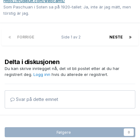
https://trudelutt.com/webcams/
Som Paschuan i Soten sa på 1920-tallet: Ja, inte är jag mätt, men
törstig är jag.
FORRIGE
Side 1 av 2
NESTE
Delta i diskusjonen
Du kan skrive innlegget nå, det vil bli postet etter at du har
registrert deg.
Logg inn
hvis du allerede er registrert.
Svar på dette emnet
Følgere
0