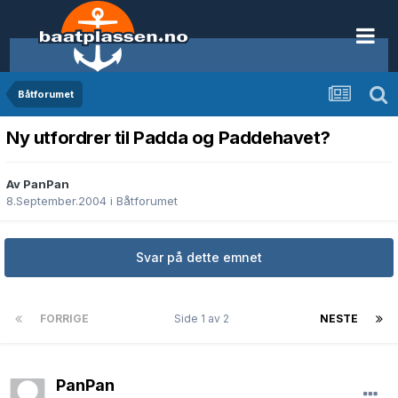
Båtforumet
Ny utfordrer til Padda og Paddehavet?
Av PanPan
8.September.2004
i
Båtforumet
Svar på dette emnet
FORRIGE
Side 1 av 2
NESTE
PanPan