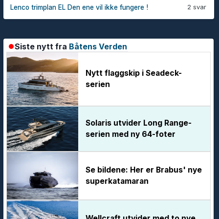
2 svar
Lenco trimplan EL Den ene vil ikke fungere !
Siste nytt fra
Båtens Verden
Nytt flaggskip i Seadeck-
serien
Solaris utvider Long Range-
serien med ny 64-foter
Se bildene: Her er Brabus' nye
superkatamaran
Wellcraft utvider med to nye