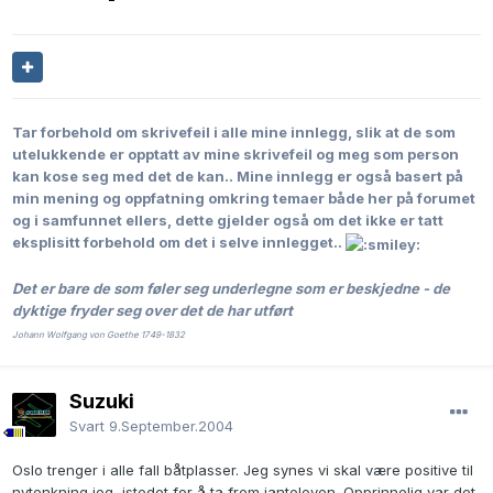
Tar forbehold om skrivefeil i alle mine innlegg, slik at de som
utelukkende er opptatt av mine skrivefeil og meg som person
kan kose seg med det de kan..
Mine innlegg er også basert på
min mening og oppfatning omkring temaer både her på forumet
og i samfunnet ellers, dette gjelder også om det ikke er tatt
eksplisitt forbehold om det i selve innlegget..
Det er bare de som føler seg underlegne som er beskjedne - de
dyktige fryder seg over det de har utført
Johann Wolfgang von Goethe 1749-1832
Suzuki
Svart
9.September.2004
Oslo trenger i alle fall båtplasser. Jeg synes vi skal være positive til
nytenkning jeg, istedet for å ta frem janteloven. Opprinnelig var det