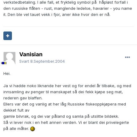
verkstedbetaling. I alle fall, et fryktelig symbol på håpløst forfall i
den russiske flåten - rust, manglende ledelse, havarier - you name
it. Den ble vel tauet vekk i fjor, aner ikke hvor den er nå.
Vanisian
Svart
8.September.2004
Hei.
Ja vi hadde noko liknande her vest og for endel år tilbake, og med
innsamling av penger til manskapet så dei fekk kjøpe seg mat,
rederen gav blaffen.
Ellers var det og vanlig at her låg Russiske fiskeoppkjøpera med
dekket fult av
gamle bilvrak, og dei var påland og samla på utslitte bildekk.
Så vi lever nok i en helt annen verden. Vi er blant dei privelegerte
på alle måter.