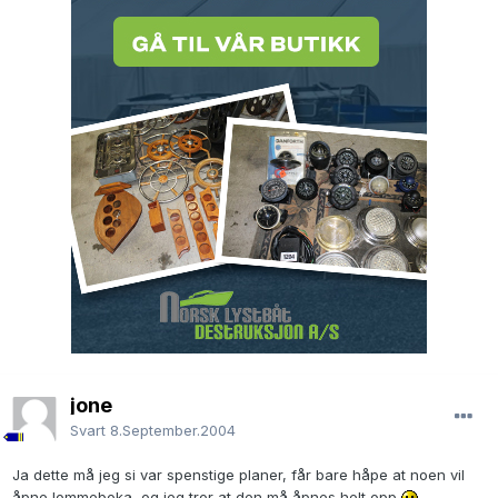
jone
Svart
8.September.2004
Ja dette må jeg si var spenstige planer, får bare håpe at noen vil
åpne lommeboka, og jeg tror at den må åpnes helt opp