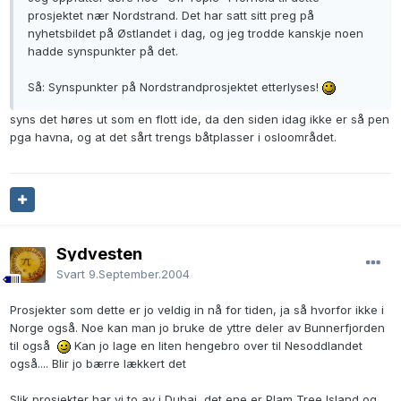
prosjektet nær Nordstrand. Det har satt sitt preg på
nyhetsbildet på Østlandet i dag, og jeg trodde kanskje noen
hadde synspunkter på det.
Så: Synspunkter på Nordstrandprosjektet etterlyses!
syns det høres ut som en flott ide, da den siden idag ikke er så pen
pga havna, og at det sårt trengs båtplasser i osloområdet.
Sydvesten
Svart
9.September.2004
Prosjekter som dette er jo veldig in nå for tiden, ja så hvorfor ikke i
Norge også. Noe kan man jo bruke de yttre deler av Bunnerfjorden
til også
Kan jo lage en liten hengebro over til Nesoddlandet
også.... Blir jo bærre lækkert det
Slik prosjekter har vi to av i Dubai, det ene er Plam Tree Island og